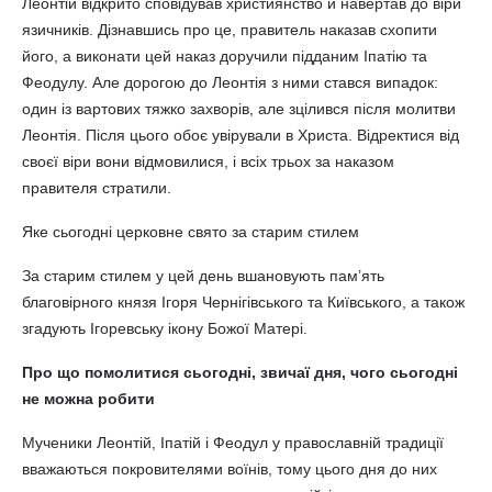
Леонтій відкрито сповідував християнство й навертав до віри
язичників. Дізнавшись про це, правитель наказав схопити
його, а виконати цей наказ доручили підданим Іпатію та
Феодулу. Але дорогою до Леонтія з ними стався випадок:
один із вартових тяжко захворів, але зцілився після молитви
Леонтія. Після цього обоє увірували в Христа. Відректися від
своєї віри вони відмовилися, і всіх трьох за наказом
правителя стратили.
Яке сьогодні церковне свято за старим стилем
За старим стилем у цей день вшановують пам’ять
благовірного князя Ігоря Чернігівського та Київського, а також
згадують Ігоревську ікону Божої Матері.
Про що помолитися сьогодні, звичаї дня, чого сьогодні
не можна робити
Мученики Леонтій, Іпатій і Феодул у православній традиції
вважаються покровителями воїнів, тому цього дня до них