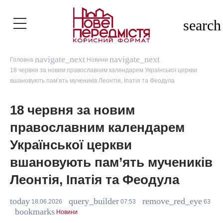
search
navigate_next
navigate_next
Головна
Новини
18 червня за новим православним календарем Української церкви
вшановують пам’ять мучеників Леонтія, Іпатія та Феодула
18 червня за новим
православним календарем
Української церкви
вшановують пам’ять мучеників
Леонтія, Іпатія та Феодула
today
query_builder
remove_red_eye
18.06.2026
07:53
63
bookmarks
Новини