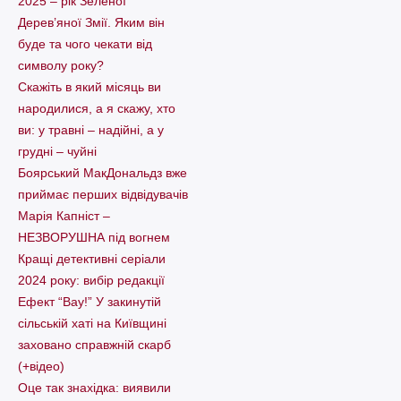
2025 – рік Зеленої
Дерев’яної Змії. Яким він
буде та чого чекати від
символу року?
Скажіть в який місяць ви
народилися, а я скажу, хто
ви: у травні – надійні, а у
грудні – чуйні
Боярський МакДональдз вже
приймає перших відвідувачів
Марія Капніст –
НЕЗВОРУШНА під вогнем
Кращі детективні серіали
2024 року: вибір редакції
Ефект “Вау!” У закинутій
сільській хаті на Київщині
заховано справжній скарб
(+відео)
Оце так знахідка: виявили