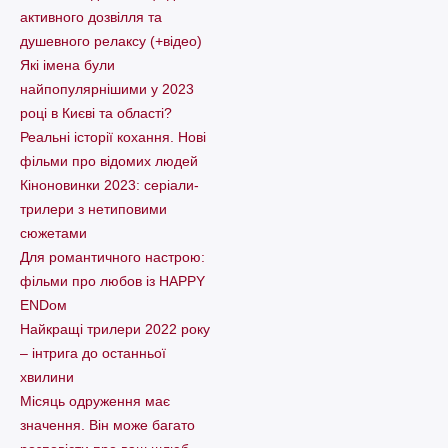
активного дозвілля та
душевного релаксу (+відео)
Які імена були
найпопулярнішими у 2023
році в Києві та області?
Реальні історії кохання. Нові
фільми про відомих людей
Кіноновинки 2023: серіали-
трилери з нетиповими
сюжетами
Для романтичного настрою:
фільми про любов із HAPPY
ENDом
Найкращі трилери 2022 року
– інтрига до останньої
хвилини
Місяць одруження має
значення. Він може багато