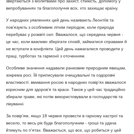
звертаються з молитвами про захист, стійкість, допомогу у
випробуваннях та благополуччя всіх, хто захищає країну.
У народних уявленнях цей день називають Леонтіїв та
пов’язують з особливим літнім періодом, коли природа
перебуває у розквіті сил. Вважалося, що середина червня -
це час, коли важливо зберігати спокій, займатися справами й
не вступати в конфлікти. Цей день намагалися проводити у
праці, турботах та гармонії з оточенням.
Особливе значення надавали ранковим природним явищам,
зокрема росі. Їй приписували очищувальні та оздоровчі
властивості: вмивання росою в народних повір’ях вважалося
корисним для здоров’я та краси. Також у цей час традиційно
збирали трави, які потім використовували в господарстві та
лікуванні.
За повір'ям, якщо 18 червня провести в гарному настрої та
весело, то весь рік буде благополучним - гроші та удача
йтимуть по п'ятах. Вважається, що все, що робиться у цей