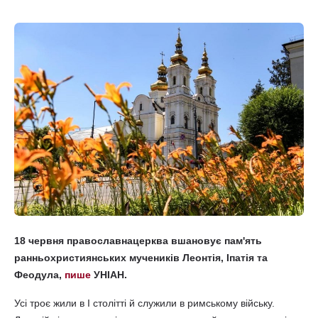
18 червня православнацерква вшановує пам'ять
ранньохристиянських мучеників Леонтія, Іпатія та
Феодула,
пише
УНІАН.
Усі троє жили в I столітті й служили в римському війську.