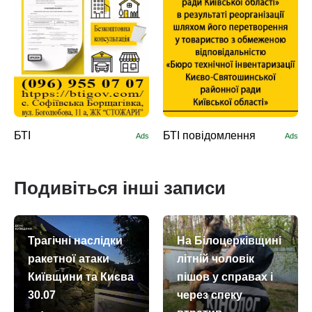
БТІ
БТІ повідомлення
Ads
Ads
Подивіться інші записи
Трагічні наслідки
На Білоцерківщині
ракетної атаки
літній чоловік
Київщини та Києва
пішов у справах і
30.07
через спеку