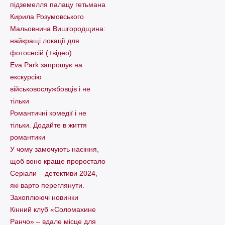
підземелля палацу гетьмана
Кирила Розумовського
Мальовнича Вишгородщина:
найкращі локації для
фотосесій (+відео)
Eva Park запрошує на
екскурсію
військовослужбовців і не
тільки
Романтичні комедії і не
тільки. Додайте в життя
романтики
У чому замочують насіння,
щоб воно краще проростало
Серіали – детективи 2024,
які варто пеpеглянути.
Захоплюючі новинки
Кінний клуб «Соломахине
Ранчо» – вдале місце для