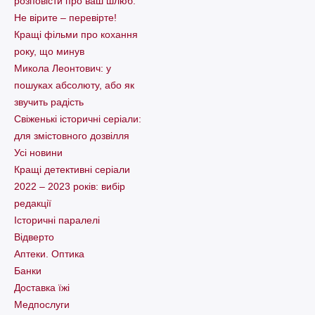
розповісти про ваш шлюб.
Не вірите – перевірте!
Кращі фільми про кохання
року, що минув
Микола Леонтович: у
пошуках абсолюту, або як
звучить радість
Свіженькі історичні серіали:
для змістовного дозвілля
Усі новини
Кращі детективні серіали
2022 – 2023 років: вибір
редакції
Історичні паралелі
Відверто
Аптеки. Оптика
Банки
Доставка їжі
Медпослуги