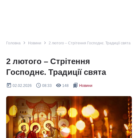
navigate_next
navigate_next
Головна
Новини
2 лютого – Стрітення Господнє. Традиції свята
2 лютого – Стрітення
Господнє. Традиції свята
today
query_builder
remove_red_eye
bookmarks
02.02.2026
08:33
148
Новини