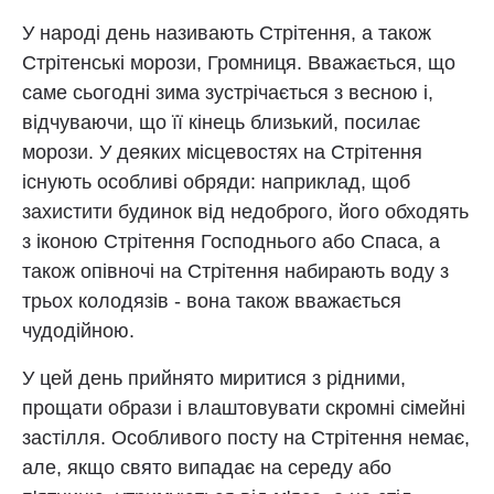
У народі день називають Стрітення, а також
Стрітенські морози, Громниця. Вважається, що
саме сьогодні зима зустрічається з весною і,
відчуваючи, що її кінець близький, посилає
морози. У деяких місцевостях на Стрітення
існують особливі обряди: наприклад, щоб
захистити будинок від недоброго, його обходять
з іконою Стрітення Господнього або Спаса, а
також опівночі на Стрітення набирають воду з
трьох колодязів - вона також вважається
чудодійною.
У цей день прийнято миритися з рідними,
прощати образи і влаштовувати скромні сімейні
застілля. Особливого посту на Стрітення немає,
але, якщо свято випадає на середу або