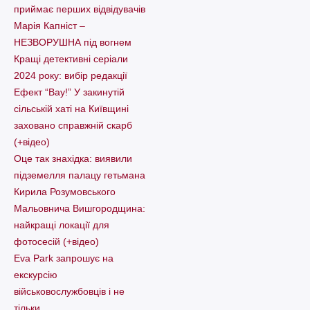
приймає перших відвідувачів
Марія Капніст –
НЕЗВОРУШНА під вогнем
Кращі детективні серіали
2024 року: вибір редакції
Ефект “Вау!” У закинутій
сільській хаті на Київщині
заховано справжній скарб
(+відео)
Оце так знахідка: виявили
підземелля палацу гетьмана
Кирила Розумовського
Мальовнича Вишгородщина:
найкращі локації для
фотосесій (+відео)
Eva Park запрошує на
екскурсію
військовослужбовців і не
тільки