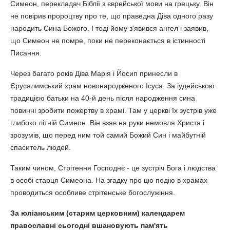
Симеон, перекладач Біблії з єврейської мови на грецьку. Він
не повірив пророцтву про те, що праведна Діва одного разу
народить Сина Божого. І тоді йому з'явився ангел і заявив,
що Симеон не помре, поки не переконається в істинності
Писання.
Через багато років Діва Марія і Йосип принесли в
Єрусалимський храм новонародженого Ісуса. За іудейською
традицією батьки на 40-й день після народження сина
повинні зробити пожертву в храмі. Там у церкві їх зустрів уже
глибоко літній Симеон. Він взяв на руки немовля Христа і
зрозумів, що перед ним той самий Божий Син і майбутній
спаситель людей.
Таким чином, Стрітення Господнє - це зустріч Бога і людства
в особі старця Симеона. На згадку про цю подію в храмах
проводиться особливе стрітенське богослужіння.
За юліанським (старим церковним) календарем
православні сьогодні вшановують пам'ять