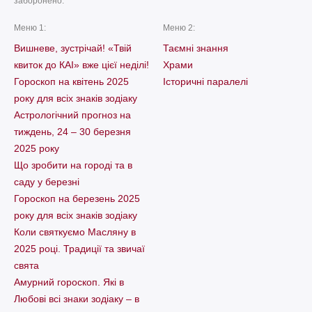
заборонено.
Меню 1:
Меню 2:
Вишневе, зустрічай! «Твій
Таємні знання
квиток до КАІ» вже цієї неділі!
Храми
Гороскоп на квітень 2025
Історичні паралелі
року для всіх знаків зодіаку
Астрологічний прогноз на
тиждень, 24 – 30 березня
2025 року
Що зробити на городі та в
саду у березні
Гороскоп на березень 2025
року для всіх знаків зодіаку
Коли святкуємо Масляну в
2025 році. Традиції та звичаї
свята
Амурний гороскоп. Які в
Любові всі знаки зодіаку – в