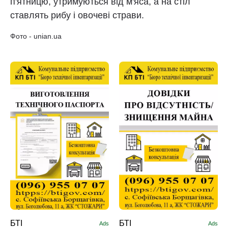
п'ятницю, утримуються від м'яса, а на стіл
ставлять рибу і овочеві страви.
Фото - unian.ua
БТІ
БТІ
Ads
Ads