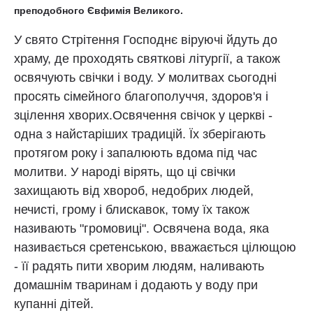
преподобного Євфимія Великого.
У свято Стрітення Господнє віруючі йдуть до
храму, де проходять святкові літургії, а також
освячують свічки і воду. У молитвах сьогодні
просять сімейного благополуччя, здоров'я і
зцілення хворих.Освячення свічок у церкві -
одна з найстаріших традицій. Їх зберігають
протягом року і запалюють вдома під час
молитви. У народі вірять, що ці свічки
захищають від хвороб, недобрих людей,
нечисті, грому і блискавок, тому їх також
називають "громовиці". Освячена вода, яка
називається сретенською, вважається цілющою
- її радять пити хворим людям, наливають
домашнім тваринам і додають у воду при
купанні дітей.