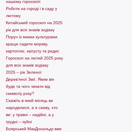
нашому гороскопі
Pоботи на городі і в саду у
лютому
Китайський гороскоп на 2025
рік для всіх знаків зодіаку
Поруч із якими культурами
краще садити моркву,
картоплю, капусту та редис
Гороскоп на лютий 2025 року
для всіх знаків зодіаку
2025 – рік Зеленої
Дерев’яної Змії. Яким він
буде та чого чекати від
символу року?
Скажіть в який місяць ви
народилися, а я скажу, хто
ви: у травні – надійні, а у
грудні – чуйні
Боярський МакДональдз вже