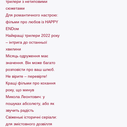
трилери з нетиповими
сюжетами
Для романтичного настрою:
фільми про любов із HAPPY
ENDом
Найкращі трилери 2022 року
– інтрига до останньої
хвилини
Місяць одруження має
значення. Він може багато
розповісти про ваш шлюб.
Не вірите – перевірте!
Кращі фільми про кохання
року, що минув
Микола Леонтович: у
пошуках абсолюту, або як
звучить радість
Свіженькі історичні серіали:
для змістовного дозвілля