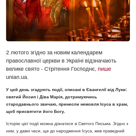
2 лютого згідно за новим календарем
православної церкви в Україні відзначають
велике свято - Стрітення Господнє,
пише
unian.ua.
У цей день згадують події, описані в Євангелії від Луки:
святий Йосип і Діва Марія, дотримуючись
стародавнього звичаю, принесли немовля Ісуса в храм,
щоб присвятити його Богу.
Історію цієї події можна дізнатися зі Святого Письма. Згідно з
ним, у давні часи, ще до народження Ісуса, жив праведний