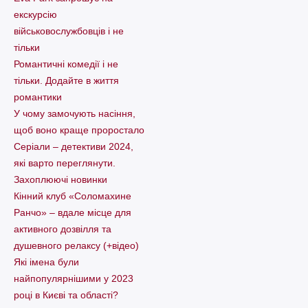
екскурсію
військовослужбовців і не
тільки
Романтичні комедії і не
тільки. Додайте в життя
романтики
У чому замочують насіння,
щоб воно краще проростало
Серіали – детективи 2024,
які варто пеpеглянути.
Захоплюючі новинки
Кінний клуб «Соломахине
Ранчо» – вдале місце для
активного дозвілля та
душевного релаксу (+відео)
Які імена були
найпопулярнішими у 2023
році в Києві та області?