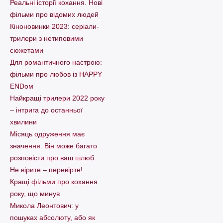
Реальні історії кохання. Нові
фільми про відомих людей
Кіноновинки 2023: серіали-
трилери з нетиповими
сюжетами
Для романтичного настрою:
фільми про любов із HAPPY
ENDом
Найкращі трилери 2022 року
– інтрига до останньої
хвилини
Місяць одруження має
значення. Він може багато
розповісти про ваш шлюб.
Не вірите – перевірте!
Кращі фільми про кохання
року, що минув
Микола Леонтович: у
пошуках абсолюту, або як