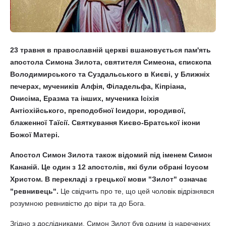
23 травня в православній церкві вшановується пам'ять
апостола Симона Зилота, святителя Симеона, єпископа
Володимирського та Суздальського в Києві, у Ближніх
печерах, мучеників Алфія, Філадельфа, Кіпріана,
Онисіма, Еразма та інших, мученика Ісіхія
Антіохійського, преподобної Ісидори, юродивої,
блаженної Таїсії. Святкування Києво-Братської ікони
Божої Матері.
Апостол Симон Зилота також відомий під іменем Симон
Кананій. Це один з 12 апостолів, які були обрані Ісусом
Христом. В перекладі з грецької мови "Зилот" означає
"ревнивець".
Це свідчить про те, що цей чоловік відрізнявся
розумною ревнивістю до віри та до Бога.
Згідно з дослідниками, Симон Зилот був одним із наречених