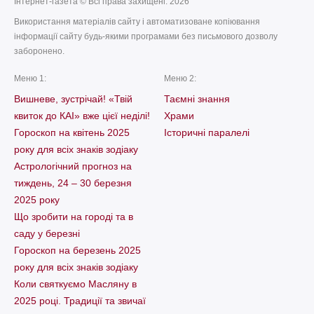
Інтернет-газета © Всі права захищені. 2026
Використання матеріалів сайту і автоматизоване копіювання
інформації сайту будь-якими програмами без письмового дозволу
заборонено.
Меню 1:
Меню 2:
Вишневе, зустрічай! «Твій
Таємні знання
квиток до КАІ» вже цієї неділі!
Храми
Гороскоп на квітень 2025
Історичні паралелі
року для всіх знаків зодіаку
Астрологічний прогноз на
тиждень, 24 – 30 березня
2025 року
Що зробити на городі та в
саду у березні
Гороскоп на березень 2025
року для всіх знаків зодіаку
Коли святкуємо Масляну в
2025 році. Традиції та звичаї