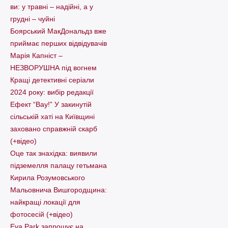
ви: у травні – надійні, а у
грудні – чуйні
Боярський МакДональдз вже
приймає перших відвідувачів
Марія Капніст –
НЕЗВОРУШНА під вогнем
Кращі детективні серіали
2024 року: вибір редакції
Ефект “Вау!” У закинутій
сільській хаті на Київщині
заховано справжній скарб
(+відео)
Оце так знахідка: виявили
підземелля палацу гетьмана
Кирила Розумовського
Мальовнича Вишгородщина:
найкращі локації для
фотосесій (+відео)
Eva Park запрошує на