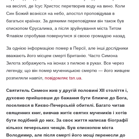
на весіллі, де Ісус Христос перетворив воду на вино. Коли
Син Божий вознісся на небо, апостол проповідував в
багатьох країнах. За деякими переповідями він також був
єпископом Єрусалима, а після зруйнування міста Титом
Флавієм спробував повернутися зі своєю громадою назад.
За однією інформацією помер в Персії, але інші дослідники
вважають його місцем смерті Британію. Часто Симона
Зилота зображують на іконах з пилкою в руках. Все через
легенду, що він помер мученицькою смертю — його живцем
розпиляли навпіл,
повідомляє tsn.ua
.
Святитель Симеон жив у другій половині XII століття і,
духовно прийшовши до бажання бути ближче до Бога,
поселився в Києво-Печерській обителі. Багато читав
священних книг, вивчав житіє святих мучеників і хотів
бути подібний до них. За своє життя написав біографії
кількох печерських ченців. Був єпископом міста
Володимир, але після смерті його мощі перенесли до