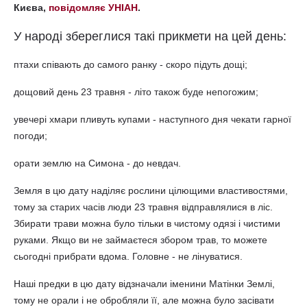
Києва,
повідомляє УНІАН
.
У народі збереглися такі прикмети на цей день:
птахи співають до самого ранку - скоро підуть дощі;
дощовий день 23 травня - літо також буде непогожим;
увечері хмари пливуть купами - наступного дня чекати гарної
погоди;
орати землю на Симона - до невдач.
Земля в цю дату наділяє рослини цілющими властивостями,
тому за старих часів люди 23 травня відправлялися в ліс.
Збирати трави можна було тільки в чистому одязі і чистими
руками. Якщо ви не займаєтеся збором трав, то можете
сьогодні прибрати вдома. Головне - не лінуватися.
Наші предки в цю дату відзначали іменини Матінки Землі,
тому не орали і не обробляли її, але можна було засівати