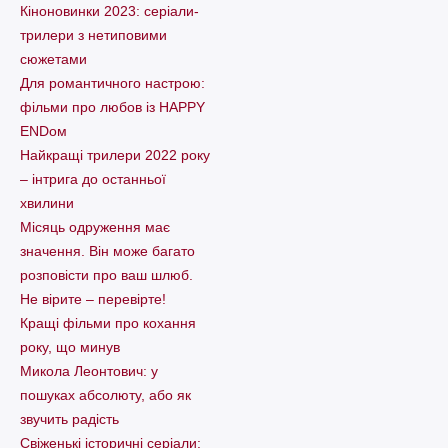
Кіноновинки 2023: серіали-
трилери з нетиповими
сюжетами
Для романтичного настрою:
фільми про любов із HAPPY
ENDом
Найкращі трилери 2022 року
– інтрига до останньої
хвилини
Місяць одруження має
значення. Він може багато
розповісти про ваш шлюб.
Не вірите – перевірте!
Кращі фільми про кохання
року, що минув
Микола Леонтович: у
пошуках абсолюту, або як
звучить радість
Свіженькі історичні серіали: