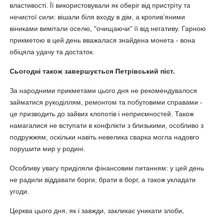
властивості. Її використовували як оберіг від пристріту та
нечистої сили: вішали біля входу в дім, а кропив’яними
віниками вимітали оселю, "очищаючи" її від негативу. Гарною
прикметою в цей день вважалася знайдена монета - вона
обіцяла удачу та достаток.
Сьогодні також завершується Петрівський піст.
За народними прикметами цього дня не рекомендувалося
займатися рукоділлям, ремонтом та побутовими справами -
це призводить до зайвих клопотів і неприємностей. Також
намагалися не вступати в конфлікти з близькими, особливо з
подружжям, оскільки навіть невелика сварка могла надовго
порушити мир у родині.
Особливу увагу приділяли фінансовим питанням: у цей день
не радили віддавати борги, брати в борг, а також укладати
угоди.
Церква цього дня, як і завжди, закликає уникати злоби,