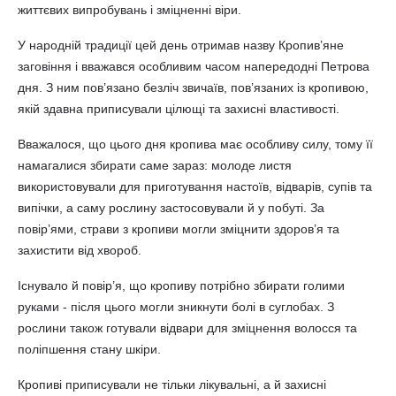
життєвих випробувань і зміцненні віри.
У народній традиції цей день отримав назву Кропив’яне
заговіння і вважався особливим часом напередодні Петрова
дня. З ним пов’язано безліч звичаїв, пов’язаних із кропивою,
якій здавна приписували цілющі та захисні властивості.
Вважалося, що цього дня кропива має особливу силу, тому її
намагалися збирати саме зараз: молоде листя
використовували для приготування настоїв, відварів, супів та
випічки, а саму рослину застосовували й у побуті. За
повір’ями, страви з кропиви могли зміцнити здоров’я та
захистити від хвороб.
Існувало й повір’я, що кропиву потрібно збирати голими
руками - після цього могли зникнути болі в суглобах. З
рослини також готували відвари для зміцнення волосся та
поліпшення стану шкіри.
Кропиві приписували не тільки лікувальні, а й захисні