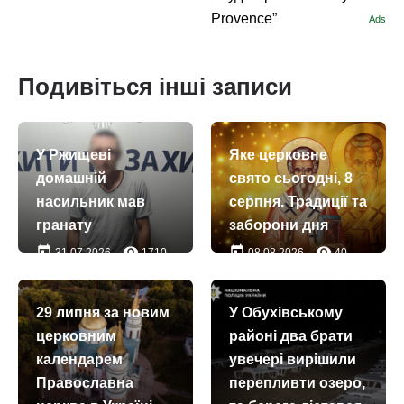
Provence”
Ads
Подивіться інші записи
У Ржищеві
Яке церковне
домашній
свято сьогодні, 8
насильник мав
серпня. Традиції та
гранату
заборони дня
today
remove_red_eye
today
remove_red_eye
31.07.2026
1710
08.08.2026
40
29 липня за новим
У Обухівському
церковним
районі два брати
календарем
увечері вирішили
Православна
перепливти озеро,