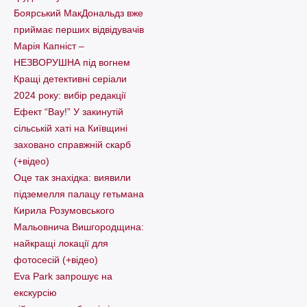
Боярський МакДональдз вже
приймає перших відвідувачів
Марія Капніст –
НЕЗВОРУШНА під вогнем
Кращі детективні серіали
2024 року: вибір редакції
Ефект “Вау!” У закинутій
сільській хаті на Київщині
заховано справжній скарб
(+відео)
Оце так знахідка: виявили
підземелля палацу гетьмана
Кирила Розумовського
Мальовнича Вишгородщина:
найкращі локації для
фотосесій (+відео)
Eva Park запрошує на
екскурсію