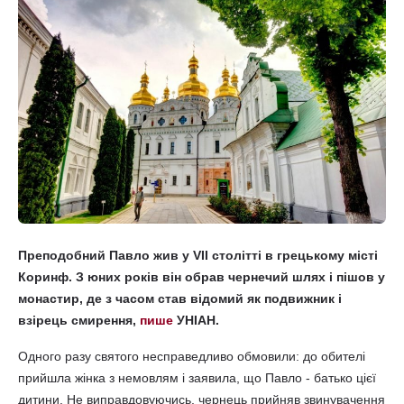
Преподобний Павло жив у VII столітті в грецькому місті
Коринф. З юних років він обрав чернечий шлях і пішов у
монастир, де з часом став відомий як подвижник і
взірець смирення,
пише
УНІАН.
Одного разу святого несправедливо обмовили: до обителі
прийшла жінка з немовлям і заявила, що Павло - батько цієї
дитини. Не виправдовуючись, чернець прийняв звинувачення