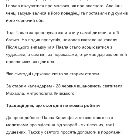
і почав піклуватися про малюка, як про власного. Але інші
ченці засумнівалися в його поведінці та поставили під сумнів
його чернечий обіт.
Тоді Павло запропонував запитати у самої дитини, хто її
батько. На подив присутніх, немовля вказало на коваля.
Після цього випадку ім’я Павла стало асоціюватися з
чудесами, а сам він, за переказами, отримав дар зцілення й
прославився як цілитель.
Яке сьогодні церковне свято за старим стилем
За старим календарем - 28 червня вшановують святителя
Михайла, митрополита Київського.
Традиції дня, що сьогодні не можна робити
До преподобного Павла Коринфського звертаються з
молитвами про зцілення від хвороб - як тілесних, так і
душевних. Також у святого просять допомоги в подоланні