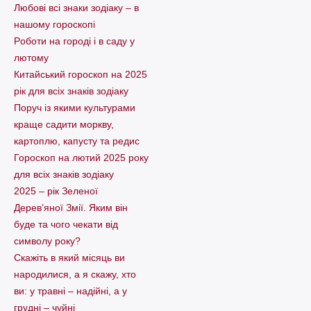
Любові всі знаки зодіаку – в
нашому гороскопі
Pоботи на городі і в саду у
лютому
Китайський гороскоп на 2025
рік для всіх знаків зодіаку
Поруч із якими культурами
краще садити моркву,
картоплю, капусту та редис
Гороскоп на лютий 2025 року
для всіх знаків зодіаку
2025 – рік Зеленої
Дерев’яної Змії. Яким він
буде та чого чекати від
символу року?
Скажіть в який місяць ви
народилися, а я скажу, хто
ви: у травні – надійні, а у
грудні – чуйні