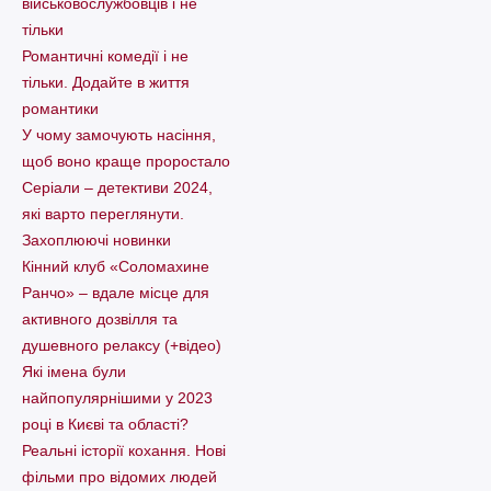
військовослужбовців і не
тільки
Романтичні комедії і не
тільки. Додайте в життя
романтики
У чому замочують насіння,
щоб воно краще проростало
Серіали – детективи 2024,
які варто пеpеглянути.
Захоплюючі новинки
Кінний клуб «Соломахине
Ранчо» – вдале місце для
активного дозвілля та
душевного релаксу (+відео)
Які імена були
найпопулярнішими у 2023
році в Києві та області?
Реальні історії кохання. Нові
фільми про відомих людей