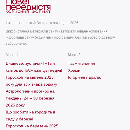
Феодора Варяга та
його сина Іоанна
today
remove_red_eye
12.07.2026
60
Інтернет-газета © Всі права захищені. 2026
Використання матеріалів сайту і автоматизоване копіювання
інформації сайту будь-якими програмами без письмового дозволу
заборонено.
Меню 1:
Меню 2:
Вишневе, зустрічай! «Твій
Таємні знання
квиток до КАІ» вже цієї неділі!
Храми
Гороскоп на квітень 2025
Історичні паралелі
року для всіх знаків зодіаку
Астрологічний прогноз на
тиждень, 24 – 30 березня
2025 року
Що зробити на городі та в
саду у березні
Гороскоп на березень 2025