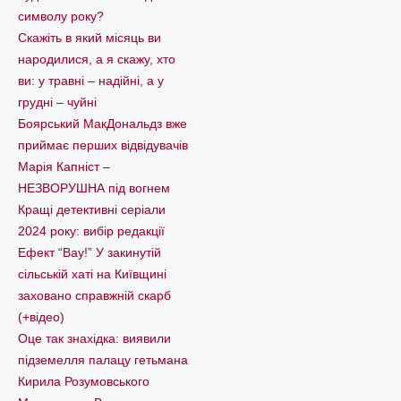
символу року?
Скажіть в який місяць ви
народилися, а я скажу, хто
ви: у травні – надійні, а у
грудні – чуйні
Боярський МакДональдз вже
приймає перших відвідувачів
Марія Капніст –
НЕЗВОРУШНА під вогнем
Кращі детективні серіали
2024 року: вибір редакції
Ефект “Вау!” У закинутій
сільській хаті на Київщині
заховано справжній скарб
(+відео)
Оце так знахідка: виявили
підземелля палацу гетьмана
Кирила Розумовського