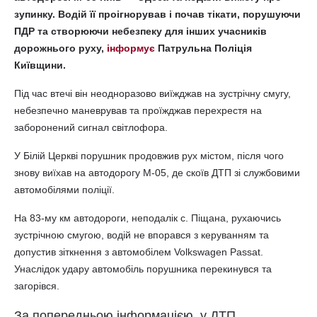
зупинку. Водій її проігнорував і почав тікати, порушуючи
ПДР та створюючи небезпеку для інших учасників
дорожнього руху,
інформує
Патрульна Поліція
Київщини.
Під час втечі він неодноразово виїжджав на зустрічну смугу,
небезпечно маневрував та проїжджав перехрестя на
заборонений сигнал світлофора.
У Білій Церкві порушник продовжив рух містом, після чого
знову виїхав на автодорогу М-05, де скоїв ДТП зі службовими
автомобілями поліції.
На 83-му км автодороги, неподалік с. Піщана, рухаючись
зустрічною смугою, водій не впорався з керуванням та
допустив зіткнення з автомобілем Volkswagen Passat.
Унаслідок удару автомобіль порушника перекинувся та
загорівся.
За попередньою інформацією, у ДТП