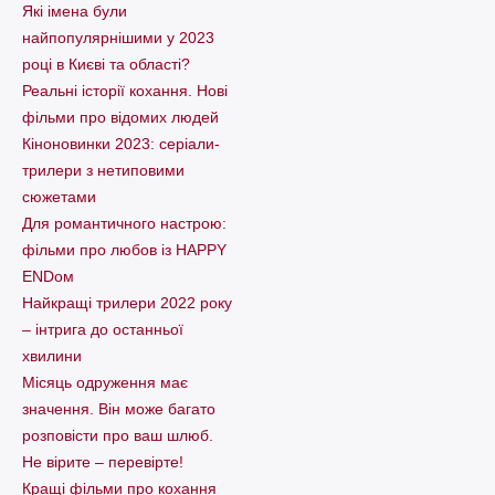
Які імена були
найпопулярнішими у 2023
році в Києві та області?
Реальні історії кохання. Нові
фільми про відомих людей
Кіноновинки 2023: серіали-
трилери з нетиповими
сюжетами
Для романтичного настрою:
фільми про любов із HAPPY
ENDом
Найкращі трилери 2022 року
– інтрига до останньої
хвилини
Місяць одруження має
значення. Він може багато
розповісти про ваш шлюб.
Не вірите – перевірте!
Кращі фільми про кохання