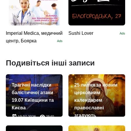
Imperial Medica, медичний
Sushi Lоver
Ads
центр, Боярка
Ads
Подивіться інші записи
Трагічні наслідки
25 липня за новим
балістичної атаки
церковним
19.07 Київщини та
календарем
Києва
православні
згадують
today
remove_red_eye
19.07.2026
2540
праведну Анну