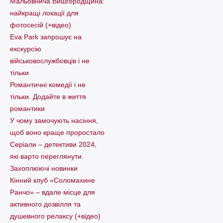
Мальовнича Вишгородщина:
найкращі локації для
фотосесій (+відео)
Eva Park запрошує на
екскурсію
військовослужбовців і не
тільки
Романтичні комедії і не
тільки. Додайте в життя
романтики
У чому замочують насіння,
щоб воно краще проростало
Серіали – детективи 2024,
які варто пеpеглянути.
Захоплюючі новинки
Кінний клуб «Соломахине
Ранчо» – вдале місце для
активного дозвілля та
душевного релаксу (+відео)