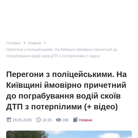
navigate_next
navigate_next
Головна
Новини
Перегони з поліцейськими. На Київщині ймовірно причетний до
пограбування водій скоїв ДТП з потерпілими (+ відео)
Перегони з поліцейськими. На
Київщині ймовірно причетний
до пограбування водій скоїв
ДТП з потерпілими (+ відео)
today
query_builder
remove_red_eye
bookmarks
29.05.2026
18:35
286
Новини