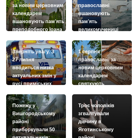
за новим церковним
православні
календарем
вшановують
вшановують пам’ять
пам’ять
преподобного Іоана
великомучениці
Багатостраждального
Марини
Антіохійської
today
remove_red_eye
18.07.2026
54
Зверніть увагу. З
1 серпня
today
remove_red_eye
17.07.2026
53
27 липня
православні за
вводиться низка
новим церковним
актуальних змін у
календарем
русі приміських
святкують
поїздів
Медовий Спас –
Винесення чесних
today
remove_red_eye
26.07.2026
3695
Пожежу у
Троє чоловіків
древ
Вишгородському
згвалтували
животворчого
районі
дівчину в
Хреста
приборкували 50
Яготинському
Господнього
рятувальників:
районі