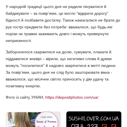
У народній традиції цього дня не радили лінуватися й
байдикувати – за повір’ями, це могло "відкрити дорогу"
бідності й позбавити достатку. Також намагалися не брати до
рук гострі предмети без потреби: вважалося, що будь-які
порізи чи травми заживають довго і можуть привернути
неприємності.
Заборонялося скаржитися на долю, сумувати, плакати й
піддаватися зневірі – вірили, що негативні слова й думки
можуть "посилитися" й надовго закріпитися в житті людини.
За повір’ями, цього дня не слід було зашторювати вікна -
вважалося, що місячне світло приносить у дім удачу та
позитивну енергію.
Фото із сайту УНІАН,
https://depositphotos.com/ua/