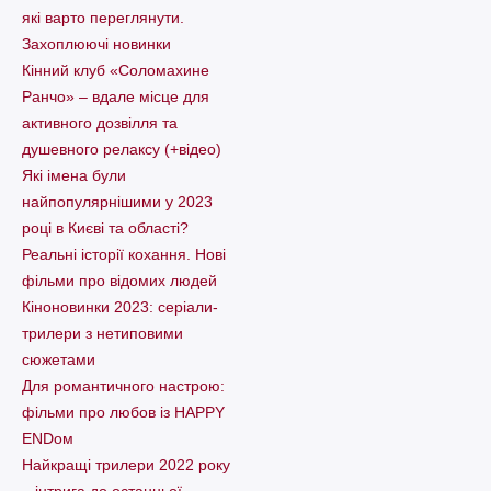
які варто пеpеглянути.
Захоплюючі новинки
Кінний клуб «Соломахине
Ранчо» – вдале місце для
активного дозвілля та
душевного релаксу (+відео)
Які імена були
найпопулярнішими у 2023
році в Києві та області?
Реальні історії кохання. Нові
фільми про відомих людей
Кіноновинки 2023: серіали-
трилери з нетиповими
сюжетами
Для романтичного настрою:
фільми про любов із HAPPY
ENDом
Найкращі трилери 2022 року
– інтрига до останньої