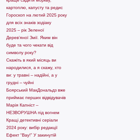
картоплю, капусту та редис
Гороскоп на лютий 2025 року
для всіх знаків зодіаку
2025 – рік Зеленої
Дерев’яної Змії. Яким він
буде та чого чекати від
символу року?
Скажіть в який місяць ви
народилися, а я скажу, хто
ви: у травні – надійні, а у
грудні – чуйні
Боярський МакДональдз вже
приймає перших відвідувачів
Марія Капніст –
НЕЗВОРУШНА під вогнем
Кращі детективні серіали
2024 року: вибір редакції
Ефект “Вау!” У закинутій