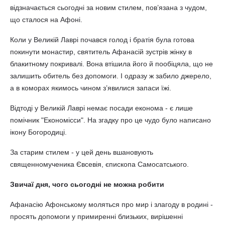
відзначається сьогодні за новим стилем, пов’язана з чудом,
що сталося на Афоні.
Коли у Великій Лаврі почався голод і братія була готова
покинути монастир, святитель Афанасій зустрів жінку в
блакитному покривалі. Вона втішила його й пообіцяла, що не
залишить обитель без допомоги. І одразу ж забило джерело,
а в коморах якимось чином з’явилися запаси їжі.
Відтоді у Великій Лаврі немає посади економа - є лише
помічник "Економісси". На згадку про це чудо було написано
ікону Богородиці.
За старим стилем - у цей день вшановують
священномученика Євсевія, єпископа Самосатського.
Звичаї дня, чого сьогодні не можна робити
Афанасію Афонському моляться про мир і злагоду в родині -
просять допомоги у примиренні близьких, вирішенні