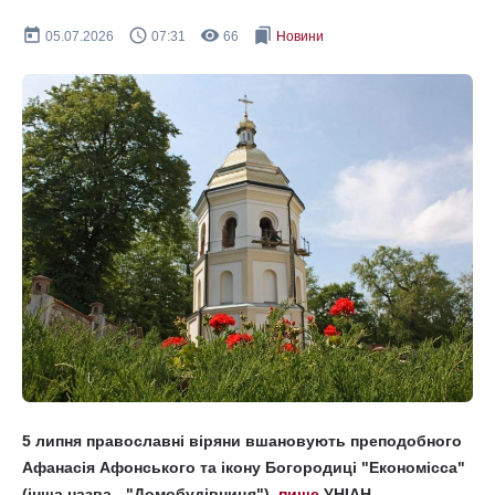
today
query_builder
remove_red_eye
bookmarks
05.07.2026
07:31
66
Новини
5 липня православні віряни вшановують преподобного
Афанасія Афонського та ікону Богородиці "Економісса"
(інша назва - "Домобудівниця"),
пише
УНІАН.