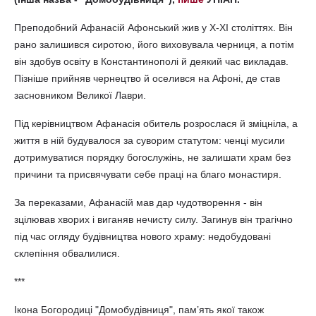
Преподобний Афанасій Афонський жив у X-XI століттях. Він
рано залишився сиротою, його виховувала черниця, а потім
він здобув освіту в Константинополі й деякий час викладав.
Пізніше прийняв чернецтво й оселився на Афоні, де став
засновником Великої Лаври.
Під керівництвом Афанасія обитель розрослася й зміцніла, а
життя в ній будувалося за суворим статутом: ченці мусили
дотримуватися порядку богослужінь, не залишати храм без
причини та присвячувати себе праці на благо монастиря.
За переказами, Афанасій мав дар чудотворення - він
зцілював хворих і виганяв нечисту силу. Загинув він трагічно
під час огляду будівництва нового храму: недобудовані
склепіння обвалилися.
***
Ікона Богородиці "Домобудівниця", пам’ять якої також