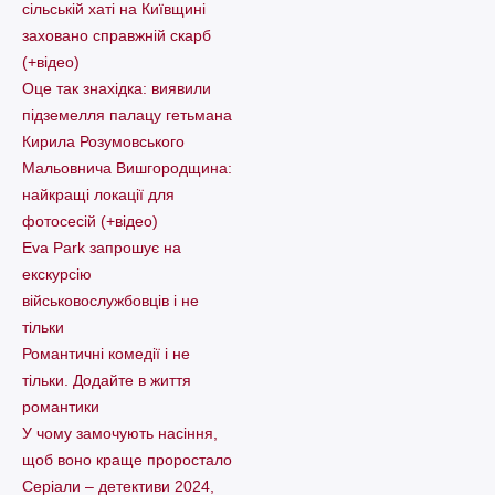
сільській хаті на Київщині
заховано справжній скарб
(+відео)
Оце так знахідка: виявили
підземелля палацу гетьмана
Кирила Розумовського
Мальовнича Вишгородщина:
найкращі локації для
фотосесій (+відео)
Eva Park запрошує на
екскурсію
військовослужбовців і не
тільки
Романтичні комедії і не
тільки. Додайте в життя
романтики
У чому замочують насіння,
щоб воно краще проростало
Серіали – детективи 2024,