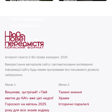
today
remove_red_eye
01.08.2026
58
загорівся центр
today
remove_red_eye
06.08.2026
3687
комплексного
обслуговування
для бездомних
осіб
today
remove_red_eye
23.07.2026
2170
Інтернет-газета © Всі права захищені. 2026
Використання матеріалів сайту і автоматизоване копіювання
інформації сайту будь-якими програмами без письмового дозволу
заборонено.
Меню 1:
Меню 2:
Вишневе, зустрічай! «Твій
Таємні знання
квиток до КАІ» вже цієї неділі!
Храми
Гороскоп на квітень 2025
Історичні паралелі
року для всіх знаків зодіаку