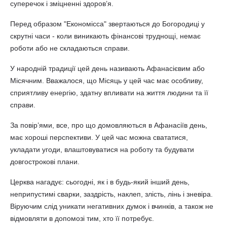
суперечок і зміцненні здоров’я.
Перед образом "Економісса" звертаються до Богородиці у
скрутні часи - коли виникають фінансові труднощі, немає
роботи або не складаються справи.
У народній традиції цей день називають Афанасієвим або
Місячним. Вважалося, що Місяць у цей час має особливу,
сприятливу енергію, здатну впливати на життя людини та її
справи.
За повір’ями, все, про що домовляються в Афанасіїв день,
має хороші перспективи. У цей час можна свататися,
укладати угоди, влаштовуватися на роботу та будувати
довгострокові плани.
Церква нагадує: сьогодні, як і в будь-який інший день,
неприпустимі сварки, заздрість, наклеп, злість, лінь і зневіра.
Віруючим слід уникати негативних думок і вчинків, а також не
відмовляти в допомозі тим, хто її потребує.