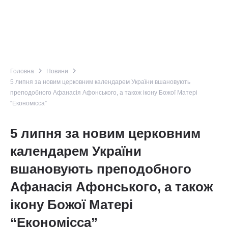
navigate_next
navigate_next
Головна
Новини
5 липня за новим церковним календарем України вшановують
преподобного Афанасія Афонського, а також ікону Божої Матері
“Економісса”
5 липня за новим церковним
календарем України
вшановують преподобного
Афанасія Афонського, а також
ікону Божої Матері
“Економісса”