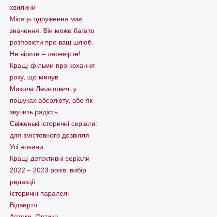
хвилини
Місяць одруження має
значення. Він може багато
розповісти про ваш шлюб.
Не вірите – перевірте!
Кращі фільми про кохання
року, що минув
Микола Леонтович: у
пошуках абсолюту, або як
звучить радість
Свіженькі історичні серіали:
для змістовного дозвілля
Усі новини
Кращі детективні серіали
2022 – 2023 років: вибір
редакції
Історичні паралелі
Відверто
Аптеки. Оптика