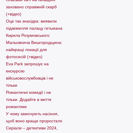
заховано справжній скарб
(+відео)
Оце так знахідка: виявили
підземелля палацу гетьмана
Кирила Розумовського
Мальовнича Вишгородщина:
найкращі локації для
фотосесій (+відео)
Eva Park запрошує на
екскурсію
військовослужбовців і не
тільки
Романтичні комедії і не
тільки. Додайте в життя
романтики
У чому замочують насіння,
щоб воно краще проростало
Серіали – детективи 2024,