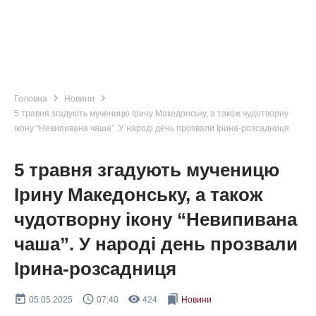
navigate_next
navigate_next
Головна
Новини
5 травня згадують мученицю Ірину Македонську, а також чудотворну
ікону “Невипивана чаша”. У народі день прозвали Ірина-розсадниця
5 травня згадують мученицю
Ірину Македонську, а також
чудотворну ікону “Невипивана
чаша”. У народі день прозвали
Ірина-розсадниця
today
query_builder
remove_red_eye
bookmarks
05.05.2025
07:40
424
Новини