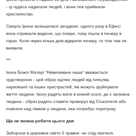
- ці чудеса надихали людей, і вони теж приймали
християнство.
Смерть Ірини залишилася загадкою: одного разу в Ефесі
вона отримала видіння, що помре, тому пішла в печеру в
горах. Коли через кілька днів відкрили печеру, то тіла там не
виявили.
***
Ікона Божої Матері "Невипивана чаша" вважається
чудотворною - цей образ зцілює людей від пияцтва,
наркоманії та інших пристрастей, які можуть зруйнувати
життя людини. Ікону радять мати в кожній оселі, де є залежна
людина - образ радять ставити праворуч від Спасителя або
повісити над ліжком у людини, яка потребує порятунку.
Що не можна робити цього дня
Заборони в церковне свято 5 травня: не слід лаятися,