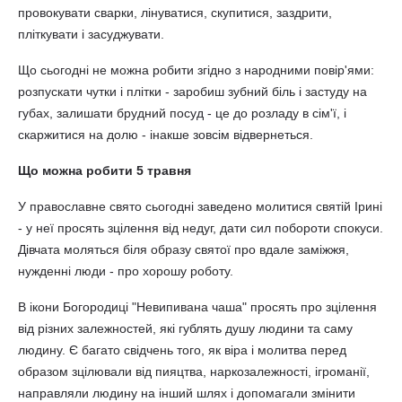
провокувати сварки, лінуватися, скупитися, заздрити,
пліткувати і засуджувати.
Що сьогодні не можна робити згідно з народними повір'ями:
розпускати чутки і плітки - заробиш зубний біль і застуду на
губах, залишати брудний посуд - це до розладу в сім'ї, і
скаржитися на долю - інакше зовсім відвернеться.
Що можна робити 5 травня
У православне свято сьогодні заведено молитися святій Ірині
- у неї просять зцілення від недуг, дати сил побороти спокуси.
Дівчата моляться біля образу святої про вдале заміжжя,
нужденні люди - про хорошу роботу.
В ікони Богородиці "Невипивана чаша" просять про зцілення
від різних залежностей, які гублять душу людини та саму
людину. Є багато свідчень того, як віра і молитва перед
образом зцілювали від пияцтва, наркозалежності, ігроманії,
направляли людину на інший шлях і допомагали змінити