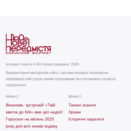
today
remove_red_eye
06.07.2026
118
Інтернет-газета © Всі права захищені. 2026
Використання матеріалів сайту і автоматизоване копіювання
інформації сайту будь-якими програмами без письмового дозволу
заборонено.
Меню 1:
Меню 2:
Вишневе, зустрічай! «Твій
Таємні знання
квиток до КАІ» вже цієї неділі!
Храми
Гороскоп на квітень 2025
Історичні паралелі
року для всіх знаків зодіаку