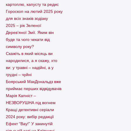
картоплю, капусту та редис
Гороскоп на лютий 2025 року
для всіх знаків зодіаку
2025 – рік Зеленої
Дерев’яної Змії. Яким він
буде та чого чекати від
символу року?
Скажіть в який місяць ви
народилися, а я скажу, хто
ви: у травні – надійні, а у
грудні – чуйні
Боярський МакДональдз вже
приймає перших відвідувачів
Марія Капніст –
НЕЗВОРУШНА під вогнем
Кращі детективні серіали
2024 року: вибір редакції
Ефект “Вау!” У закинутій
сільській хаті на Київщині