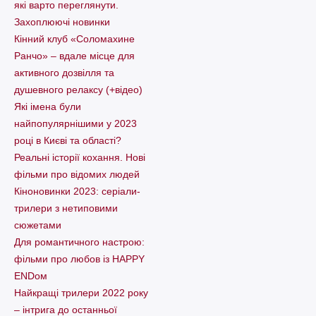
які варто пеpеглянути.
Захоплюючі новинки
Кінний клуб «Соломахине
Ранчо» – вдале місце для
активного дозвілля та
душевного релаксу (+відео)
Які імена були
найпопулярнішими у 2023
році в Києві та області?
Реальні історії кохання. Нові
фільми про відомих людей
Кіноновинки 2023: серіали-
трилери з нетиповими
сюжетами
Для романтичного настрою:
фільми про любов із HAPPY
ENDом
Найкращі трилери 2022 року
– інтрига до останньої