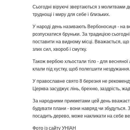
Сьогодні віруючі звертаються з молитвами до 
труднощі і миру для себе і близьких.
У народі день називають Вербоносиця - на в
розпускатися бруньки. За традицією сьогодні 
поставити на видному місці. Вважається, що 
злих сил, хвороб і смутку.
Також вербою хльостали тіло - для весняної 
клали під хустку, щоб полегшити нездужання
У православне свято 8 березня не рекоменду
Церква засуджує лінь, брехню, заздрість, жаді
За народними прикметами цей день вважаєт
будувати плани - вони навряд чи збудуться. 
посадить дерево, може накликати на себе ве
Фото із сайту УНІАН