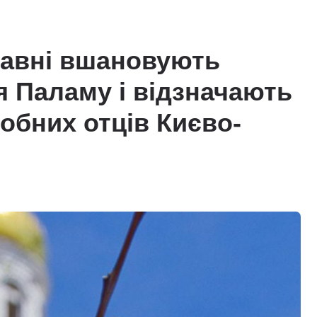
лавні вшановують
я Паламу і відзначають
обних отців Києво-