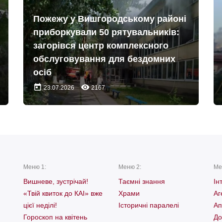
Пожежу у Вишгородському районі
приборкували 50 рятувальників:
загорівся центр комплексного
обслуговування для бездомних
осіб
today
remove_red_eye
23.07.2026
2167
Меню 1:
Меню 2:
Ме
Вишневе, зустрічай!
Таємні знання
Ін
«Твій квиток до КАІ» вже
Храми
Аг
цієї неділі!
Історичні паралелі
Ап
Гороскоп на квітень
До