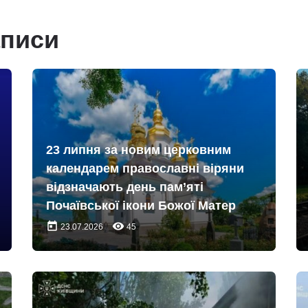
аписи
23 липня за новим церковним
календарем православні віряни
відзначають день пам’яті
Почаївської ікони Божої Матер
today
remove_red_eye
23.07.2026
45