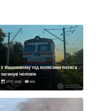
У Вишневому під колесами потяга
загинув чоловік
today
remove_red_eye
27.07.2026
808