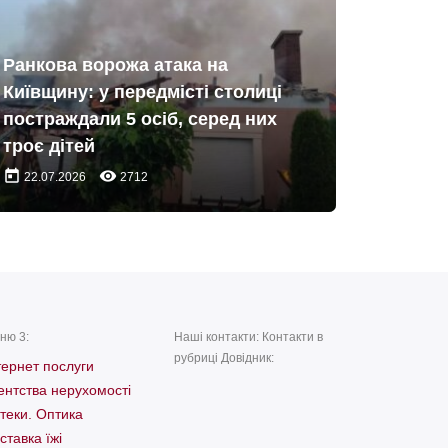
Ранкова ворожа атака на
Київщину: у передмісті столиці
постраждали 5 осіб, серед них
троє дітей
today
remove_red_eye
22.07.2026
2712
ню 3:
Наші контакти: Контакти в
рубриці Довідник:
тернет послуги
ентства нерухомості
теки. Оптика
ставка їжі