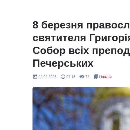
8 березня правос
святителя Григорі
Собор всіх препод
Печерських
today
query_builder
remove_red_eye
bookmarks
08.03.2026
07:15
73
Новини