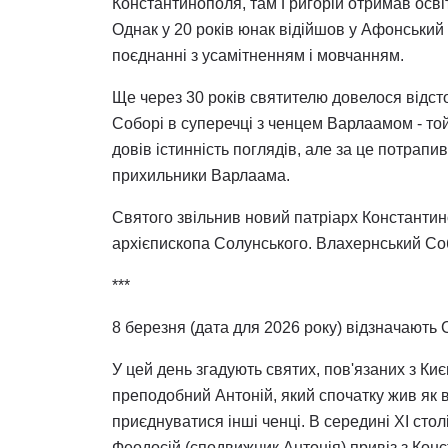
Константинополя, там Григорій отримав освіт
Однак у 20 років юнак відійшов у Афонський
поєднанні з усамітненням і мовчанням.
Ще через 30 років святителю довелося відс
Соборі в суперечці з ченцем Варлаамом - то
довів істинність поглядів, але за це потрапи
прихильники Варлаама.
Святого звільнив новий патріарх Константино
архієпископа Солунського. Влахернський Соб
***
8 березня (дата для 2026 року) відзначають
У цей день згадують святих, пов'язаних з К
преподобний Антоній, який спочатку жив як в
приєднуватися інші ченці. В середині XI сто
Феодосій (сподвижник Антонія) привіз з Кон