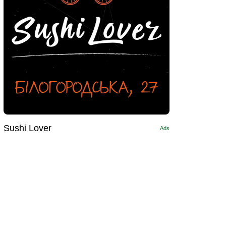
Sushi Lоver
Ads