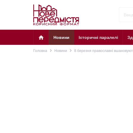
home
Новини
Історичні паралелі
Зд
navigate_next
navigate_next
Головна
Новини
8 березня православні вшановують