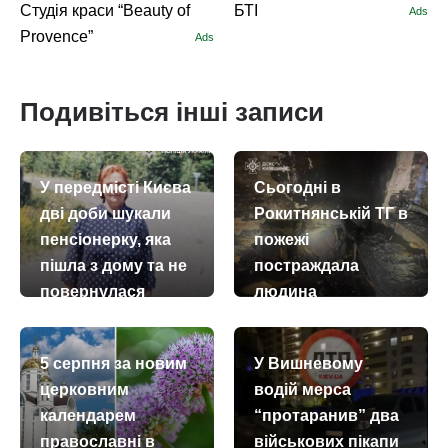
Студія краси “Beauty of
БТІ
Ads
Provence”
Ads
Подивіться інші записи
У передмісті Києва
Сьогодні в
дві доби шукали
Рокитнянській ТГ в
пенсіонерку, яка
пожежі
пішла з дому та не
постраждала
повернулася
людина
today
remove_red_eye
today
remove_red_eye
27.07.2026
204
11.07.2026
992
5 серпня за новим
У Вишневому
церковним
водій мерса
календарем
“протаранив” два
православні в
військових пікапи