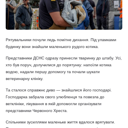
Рятувальники почули ледь помітне дихання. Під уламками
будинку вони знайшли маленького рудого котика.
Представники ДСНС одразу принесли тваринку до штабу. Усі,
хто був поруч, долучилися до порятунку: напоїли котика
водою, надали першу допомогу та почали шукати
ветеринарну клініку.
Та сталося справжнє диво — знайшлися його господарі.
Господарка забрала свого улюбленця та повезла до
ветклініки, лікування в якій допомогли організувати
представники Червоного Хреста.
Спільними зусиллями маленьке життя вдалося врятувати.