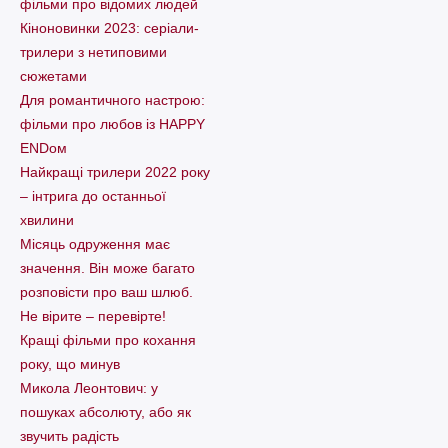
фільми про відомих людей
Кіноновинки 2023: серіали-
трилери з нетиповими
сюжетами
Для романтичного настрою:
фільми про любов із HAPPY
ENDом
Найкращі трилери 2022 року
– інтрига до останньої
хвилини
Місяць одруження має
значення. Він може багато
розповісти про ваш шлюб.
Не вірите – перевірте!
Кращі фільми про кохання
року, що минув
Микола Леонтович: у
пошуках абсолюту, або як
звучить радість