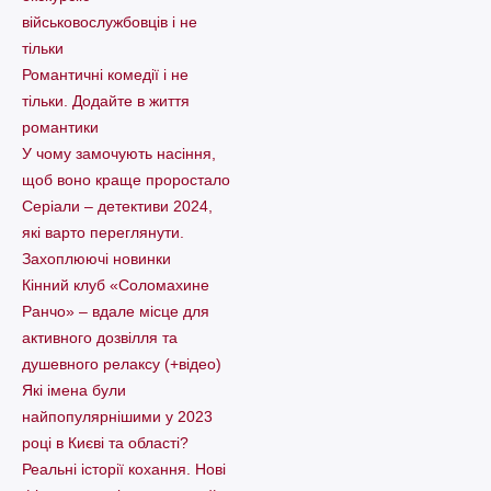
військовослужбовців і не
тільки
Романтичні комедії і не
тільки. Додайте в життя
романтики
У чому замочують насіння,
щоб воно краще проростало
Серіали – детективи 2024,
які варто пеpеглянути.
Захоплюючі новинки
Кінний клуб «Соломахине
Ранчо» – вдале місце для
активного дозвілля та
душевного релаксу (+відео)
Які імена були
найпопулярнішими у 2023
році в Києві та області?
Реальні історії кохання. Нові