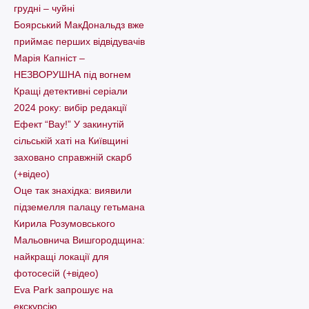
грудні – чуйні
Боярський МакДональдз вже
приймає перших відвідувачів
Марія Капніст –
НЕЗВОРУШНА під вогнем
Кращі детективні серіали
2024 року: вибір редакції
Ефект “Вау!” У закинутій
сільській хаті на Київщині
заховано справжній скарб
(+відео)
Оце так знахідка: виявили
підземелля палацу гетьмана
Кирила Розумовського
Мальовнича Вишгородщина:
найкращі локації для
фотосесій (+відео)
Eva Park запрошує на
екскурсію