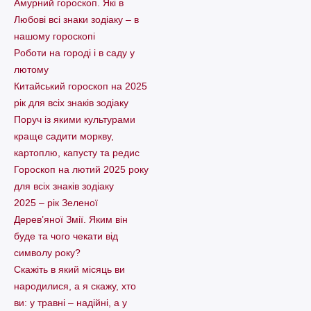
Амурний гороскоп. Які в
Любові всі знаки зодіаку – в
нашому гороскопі
Pоботи на городі і в саду у
лютому
Китайський гороскоп на 2025
рік для всіх знаків зодіаку
Поруч із якими культурами
краще садити моркву,
картоплю, капусту та редис
Гороскоп на лютий 2025 року
для всіх знаків зодіаку
2025 – рік Зеленої
Дерев’яної Змії. Яким він
буде та чого чекати від
символу року?
Скажіть в який місяць ви
народилися, а я скажу, хто
ви: у травні – надійні, а у