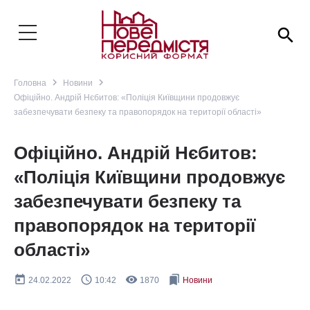
search
navigate_next
navigate_next
Головна
Новини
Офіційно. Андрій Нєбитов: «Поліція Київщини продовжує
забезпечувати безпеку та правопорядок на території області»
Офіційно. Андрій Нєбитов:
«Поліція Київщини продовжує
забезпечувати безпеку та
правопорядок на території
області»
today
query_builder
remove_red_eye
bookmarks
24.02.2022
10:42
1870
Новини