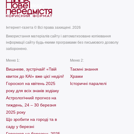
“Економісса”
today
remove_red_eye
05.07.2026
64
Інтернет-газета © Всі права захищені. 2026
Використання матеріалів сайту і автоматизоване копіювання
інформації сайту будь-якими програмами без письмового дозволу
заборонено.
Меню 1:
Меню 2:
Вишневе, зустрічай! «Твій
Таємні знання
квиток до КАІ» вже цієї неділі!
Храми
Гороскоп на квітень 2025
Історичні паралелі
року для всіх знаків зодіаку
Астрологічний прогноз на
тиждень, 24 – 30 березня
2025 року
Що зробити на городі та в
саду у березні
Гороскоп на березень 2025