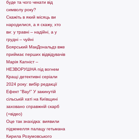
буде та чого чекати від
символу року?
Скажіть в який місяць ви
народилися, а я скажу, хто
ви: у травні – надійні, а у
грудні – чуйні
Боярський МакДональдз вже
приймає перших відвідувачів
Марія Капніст –
НЕЗВОРУШНА під вогнем
Кращі детективні серіали
2024 року: вибір редакції
Ефект “Вау!” У закинутій
сільській хаті на Київщині
заховано справжній скарб
(+відео)
Оце так знахідка: виявили
підземелля палацу гетьмана
Кирила Розумовського