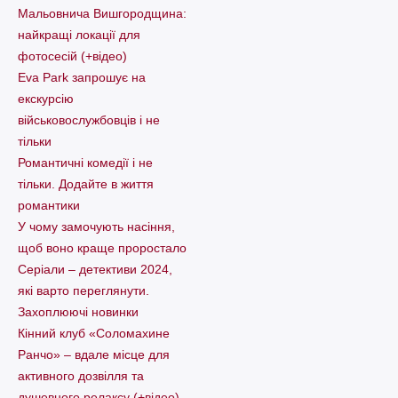
Мальовнича Вишгородщина:
найкращі локації для
фотосесій (+відео)
Eva Park запрошує на
екскурсію
військовослужбовців і не
тільки
Романтичні комедії і не
тільки. Додайте в життя
романтики
У чому замочують насіння,
щоб воно краще проростало
Серіали – детективи 2024,
які варто пеpеглянути.
Захоплюючі новинки
Кінний клуб «Соломахине
Ранчо» – вдале місце для
активного дозвілля та
душевного релаксу (+відео)