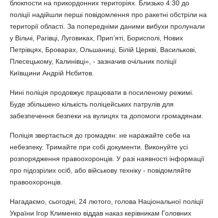
блокпости на прикордонних територіях. Близько 4:30 до
поліції надійшли перші повідомлення про ракетні обстріли на
території області. За попередніми даними вибухи пролунали
у Вільчі, Рагівці, Луговиках, Прип’яті, Борисполі, Нових
Петрівцях, Броварах, Ольшаниці, Білій Церкві, Василькові,
Плесецькому, Калинівці», - зазначив очільник поліції
Київщини Андрій Нєбитов.
Нині поліція продовжує працювати в посиленому режимі.
Буде збільшено кількість поліцейських патрулів для
забезпечення безпеки на вулицях та допомоги громадянам.
Поліція звертається до громадян: не наражайте себе на
небезпеку. Тримайте при собі документи. Виконуйте усі
розпорядження правоохоронців. У разі наявності інформації
про підозрілих осіб, або військову техніку - повідомляйте
правоохоронців.
Нагадаємо, сьогодні, 24 лютого, голова Національної поліції
України Ігор Клименко віддав наказ керівникам Головних