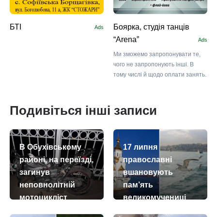
БТІ
Боярка, студія танців
Ads
“Arena”
Ads
Ми зможемо запропонувати те,
чого не запропонують інші. В
тому числі й щодо оплати занять.
Подивіться інші записи
В Обухівському
17 липня
районі, на переїзді,
православні
загинув
вшановують
неповнолітній
пам’ять
мотоцикліст
великомучениці
Марини
today
remove_red_eye
05.08.2026
180