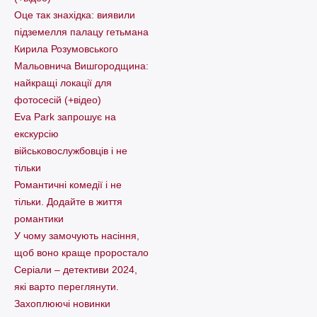
Оце так знахідка: виявили
підземелля палацу гетьмана
Кирила Розумовського
Мальовнича Вишгородщина:
найкращі локації для
фотосесій (+відео)
Eva Park запрошує на
екскурсію
військовослужбовців і не
тільки
Романтичні комедії і не
тільки. Додайте в життя
романтики
У чому замочують насіння,
щоб воно краще проростало
Серіали – детективи 2024,
які варто пеpеглянути.
Захоплюючі новинки