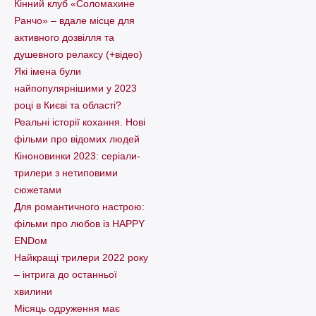
Кінний клуб «Соломахине
Ранчо» – вдале місце для
активного дозвілля та
душевного релаксу (+відео)
Які імена були
найпопулярнішими у 2023
році в Києві та області?
Реальні історії кохання. Нові
фільми про відомих людей
Кіноновинки 2023: серіали-
трилери з нетиповими
сюжетами
Для романтичного настрою:
фільми про любов із HAPPY
ENDом
Найкращі трилери 2022 року
– інтрига до останньої
хвилини
Місяць одруження має