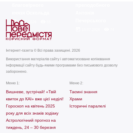
благовірного
преподобного
князя Оскольда
Антонія
Печерського
today
remove_red_eye
14.07.2026
55
today
remove_red_eye
10.07.2026
74
Інтернет-газета © Всі права захищені. 2026
Використання матеріалів сайту і автоматизоване копіювання
інформації сайту будь-якими програмами без письмового дозволу
заборонено.
Меню 1:
Меню 2:
Вишневе, зустрічай! «Твій
Таємні знання
квиток до КАІ» вже цієї неділі!
Храми
Гороскоп на квітень 2025
Історичні паралелі
року для всіх знаків зодіаку
Астрологічний прогноз на
тиждень, 24 – 30 березня