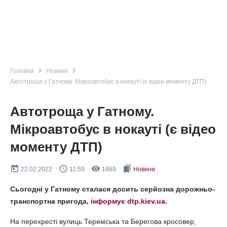
navigate_next
navigate_next
Головна
Новини
Автотроща у Гатному. Мікроавтобус в нокауті (є відео моменту ДТП)
Автотроща у Гатному.
Мікроавтобус в нокауті (є відео
моменту ДТП)
today
query_builder
remove_red_eye
bookmarks
22.02.2022
11:59
1869
Новини
Сьогодні у Гатному сталася досить серйозна дорожньо-
транспортна пригода,
інформує dtp.kiev.ua
.
На перехресті вулиць Теремська та Берегова кросовер,