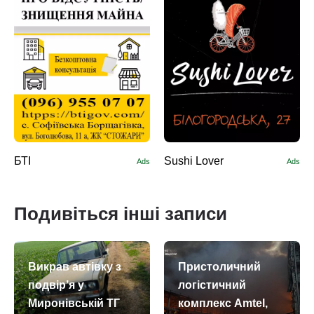
БТІ
Sushi Lоver
Ads
Ads
Подивіться інші записи
Викрав автівку з
Пристоличний
подвір’я у
логістичний
Миронівській ТГ
комплекс Amtel,