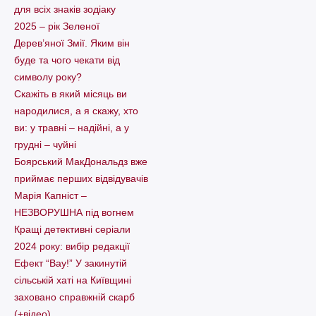
для всіх знаків зодіаку
2025 – рік Зеленої
Дерев’яної Змії. Яким він
буде та чого чекати від
символу року?
Скажіть в який місяць ви
народилися, а я скажу, хто
ви: у травні – надійні, а у
грудні – чуйні
Боярський МакДональдз вже
приймає перших відвідувачів
Марія Капніст –
НЕЗВОРУШНА під вогнем
Кращі детективні серіали
2024 року: вибір редакції
Ефект “Вау!” У закинутій
сільській хаті на Київщині
заховано справжній скарб
(+відео)