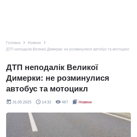
navigate_next
navigate_next
Головна
Новини
ДТП неподалік Великої Димерки: не розминулися автобус та мотоцикл
ДТП неподалік Великої
Димерки: не розминулися
автобус та мотоцикл
today
query_builder
remove_red_eye
bookmarks
31.05.2025
14:32
467
Новини