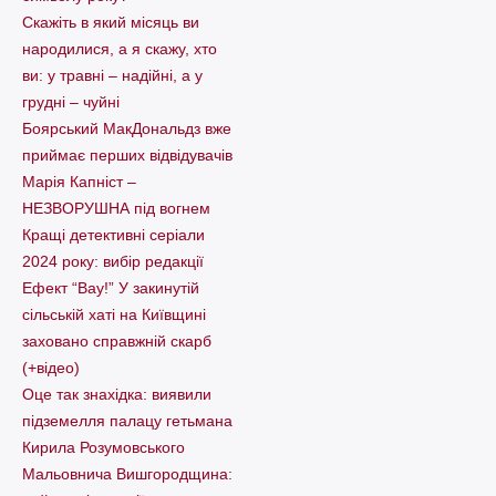
Скажіть в який місяць ви
народилися, а я скажу, хто
ви: у травні – надійні, а у
грудні – чуйні
Боярський МакДональдз вже
приймає перших відвідувачів
Марія Капніст –
НЕЗВОРУШНА під вогнем
Кращі детективні серіали
2024 року: вибір редакції
Ефект “Вау!” У закинутій
сільській хаті на Київщині
заховано справжній скарб
(+відео)
Оце так знахідка: виявили
підземелля палацу гетьмана
Кирила Розумовського
Мальовнича Вишгородщина: