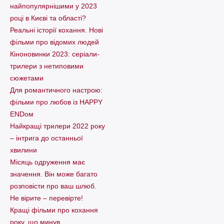
найпопулярнішими у 2023
році в Києві та області?
Реальні історії кохання. Нові
фільми про відомих людей
Кіноновинки 2023: серіали-
трилери з нетиповими
сюжетами
Для романтичного настрою:
фільми про любов із HAPPY
ENDом
Найкращі трилери 2022 року
– інтрига до останньої
хвилини
Місяць одруження має
значення. Він може багато
розповісти про ваш шлюб.
Не вірите – перевірте!
Кращі фільми про кохання
року, що минув