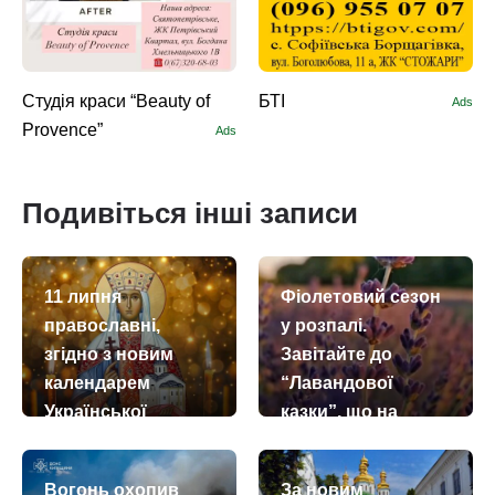
Студія краси “Beauty of
БТІ
Ads
Provence”
Ads
Подивіться інші записи
11 липня
Фіолетовий сезон
православні,
у розпалі.
згідно з новим
Завітайте до
календарем
“Лавандової
Української
казки”, що на
церкви,
Яготинщині
вшановують
today
remove_red_eye
08.07.2026
167
Вогонь охопив
За новим