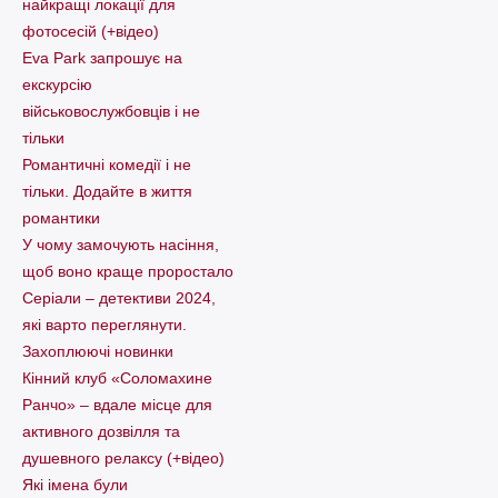
найкращі локації для
фотосесій (+відео)
Eva Park запрошує на
екскурсію
військовослужбовців і не
тільки
Романтичні комедії і не
тільки. Додайте в життя
романтики
У чому замочують насіння,
щоб воно краще проростало
Серіали – детективи 2024,
які варто пеpеглянути.
Захоплюючі новинки
Кінний клуб «Соломахине
Ранчо» – вдале місце для
активного дозвілля та
душевного релаксу (+відео)
Які імена були