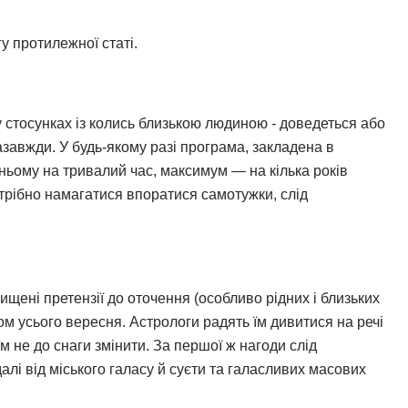
у протилежної статі.
у стосунках із колись близькою людиною - доведеться або
азавжди. У будь-якому разі програма, закладена в
в ньому на тривалий час, максимум — на кілька років
трібно намагатися впоратися самотужки, слід
ищені претензії до оточення (особливо рідних і близьких
ягом усього вересня. Астрологи радять їм дивитися на речі
м не до снаги змінити. За першої ж нагоди слід
лі від міського галасу й суєти та галасливих масових