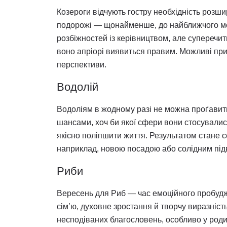
Козероги відчують гостру необхідність розш
подорожі — щонайменше, до найближчого мо
розбіжностей із керівництвом, але суперечит
воно апріорі виявиться правим. Можливі приє
перспективи.
Водолій
Водоліям в жодному разі не можна проґавити 
шансами, хоч би якої сфери вони стосувалис
якісно поліпшити життя. Результатом стане 
наприклад, новою посадою або солідним під
Риби
Вересень для Риб — час емоційного пробудже
сім’ю, духовне зростання й творчу виразніс
несподіваних благословень, особливо у род