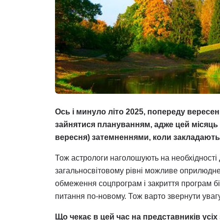
Ось і минуло літо 2025, попереду вересен
зайнятися плануванням, адже цей місяць 
вересня) затемненнями, коли закладають
Тож астрологи наголошують на необхідності 
загальносвітовому рівні можливе оприлюдне
обмеження соцпрограм і закриття програм бі
питання по-новому. Тож варто звернути увагу
Що чекає в цей час на представників усіх 