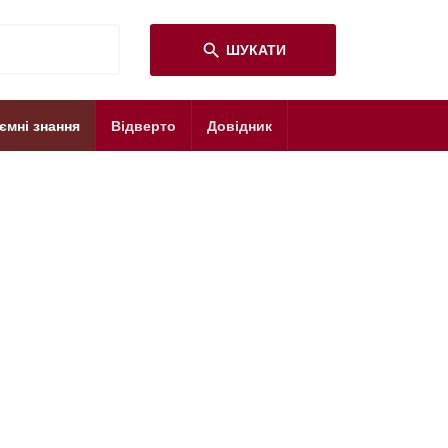
search
ШУКАТИ
ємні знання
Відверто
Довідник