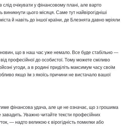
в слід очікувати у фінансовому плані, але варто
ь виникнути цього місяця. Саме тут найвірогідніші
міста й навіть до іншої країни, де Блезнята давно мріяли
 новин, що в наш час уже немало. Все буде стабільно —
х, від професійної до особистої. Тому можете сміливо
йозні угоди, а в родині приділіть максимум часу своїм
собливо якщо їм з якоїсь причини не вистачало вашої
име фінансова удача, але це не означає, що з грошима
завадить. Уважно читайте тексти професійних
уток, — надто великою є вірогідність помилки або