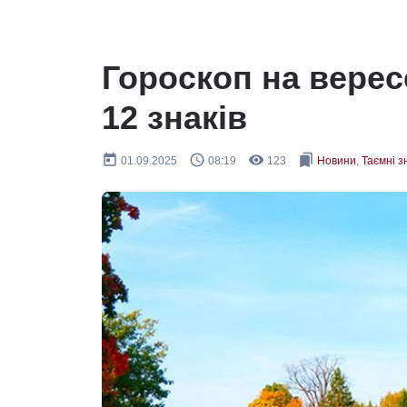
Гороскоп на верес
12 знаків
today
query_builder
remove_red_eye
bookmarks
01.09.2025
08:19
123
Новини
,
Таємні з