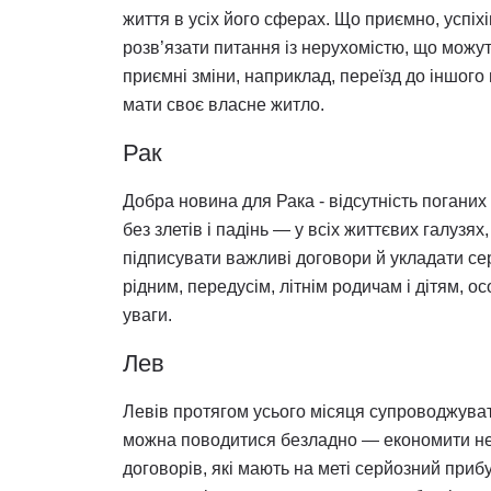
життя в усіх його сферах. Що приємно, успіхі
розв’язати питання із нерухомістю, що можут
приємні зміни, наприклад, переїзд до іншого 
мати своє власне житло.
Рак
Добра новина для Рака - відсутність поганих
без злетів і падінь — у всіх життєвих галузя
підписувати важливі договори й укладати сер
рідним, передусім, літнім родичам і дітям, о
уваги.
Лев
Левів протягом усього місяця супроводжуват
можна поводитися безладно — економити не 
договорів, які мають на меті серйозний приб