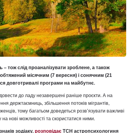
ь – тож слід проаналізувати зроблене, а також
обтяжений місячним (7 вересня) і сонячним (21
ся довготривалі програми на майбутнє.
довести до ладу незавершені раніше проєкти. А на
ння держтаємниць, збільшення потоків мігрантів,
женців, тому багатьом доведеться розв’язувати важливі
 на нові можливості та скористатися ними.
знаків зодіаку,
розповідає
ТСН астропсихологиня