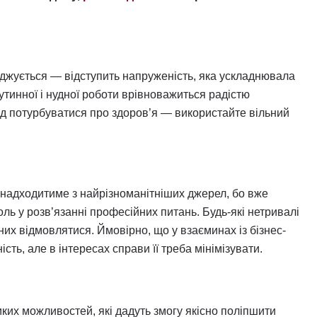
оджується — відступить напруженість, яка ускладнювала
рутинної і нудної роботи врівноважиться радістю
ід потурбуватися про здоров’я — використайте вільний
 надходитиме з найрізноманітніших джерел, бо вже
ль у розв’язанні професійних питань. Будь-які нетривалі
них відмовлятися. Ймовірно, що у взаєминах із бізнес-
ь, але в інтересах справи її треба мінімізувати.
ких можливостей, які дадуть змогу якісно поліпшити