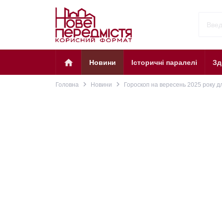
home
Новини
Історичні паралелі
Зд
navigate_next
navigate_next
Головна
Новини
Гороскоп на вересень 2025 року дл