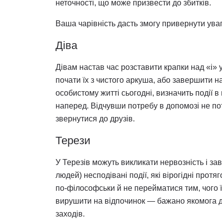
неточності, що може призвести до збитків.
Ваша чарівність дасть змогу привернути уваг
Діва
Дівам настав час розставити крапки над «і» 
почати їх з чистого аркуша, або завершити н
особистому житті сьогодні, визначить події 
наперед. Відчувши потребу в допомозі не по
звернутися до друзів.
Терези
У Терезів можуть викликати нервозність і зав
людей) несподівані події, які вірогідні прот
по-філософськи й не перейматися тим, чого ї
вирушити на відпочинок — бажано якомога да
заходів.