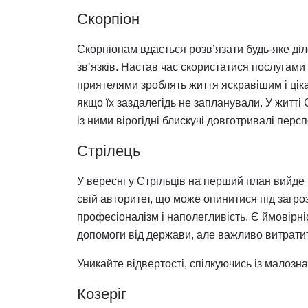
Скорпіон
Скорпіонам вдасться розв’язати будь-яке д
зв’язків. Настав час скористатися послугами д
приятелями зроблять життя яскравішим і ціка
якщо їх заздалегідь не запланували. У житті
із ними вірогідні блискучі довготривалі перс
Стрілець
У вересні у Стрільців на перший план вийде
свій авторитет, що може опинитися під загр
професіоналізм і наполегливість. Є ймовірніс
допомоги від держави, але важливо витрати
Уникайте відвертості, спілкуючись із малоз
Козеріг