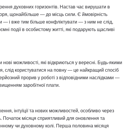
ирення духовних горизонтів. Настав час вирушати в
ря, щонайбільше — до місць сили. Є ймовірність
и — і вже тим більше конфліктувати — з ним не слід,
мні події в особистому житті, які подарують щасливі
нові можливості, які відкриються у вересні. Будь-якими
я, слід користуватися на повну — це найкращий спосіб
серйозний прорив у роботі з відповідними наслідками —
вищенням заробітної плати.
ння, інтуїції та нових можливостей, особливо через
ть. Початок місяця сприятливий для оновлення та
инному чи духовному колі. Перша половина місяця