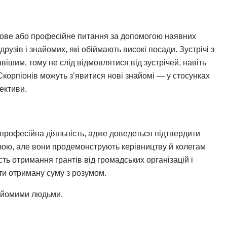
ілове або професійне питання за допомогою наявних
рузів і знайомих, які обіймають високі посади. Зустрічі з
вішим, тому не слід відмовлятися від зустрічей, навіть
 Скорпіонів можуть з’явитися нові знайомі — у стосунках
пективи.
 професійна діяльність, адже доведеться підтвердити
озою, але вони продемонструють керівництву й колегам
ть отримання грантів від громадських організацій і
ти отриману суму з розумом.
найомими людьми.