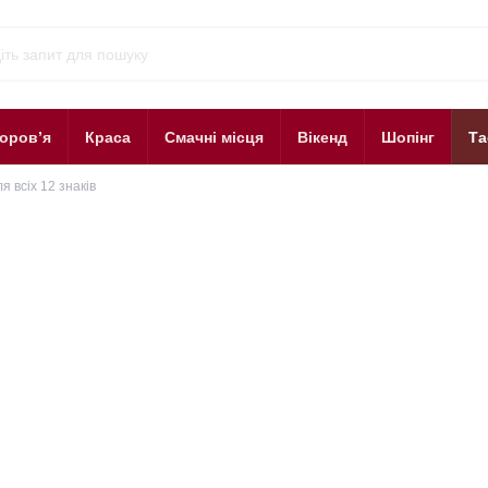
оров’я
Краса
Смачні місця
Вікенд
Шопінг
Та
я всіх 12 знаків