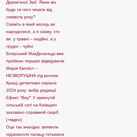
Дерев’яної Змії. Яким він
буде та чого чекати від
символу року?
Скажіть в який місяць ви
народилися, а я скажу, хто
ви: у травні – надійні, а у
грудні – чуйні
Боярський МакДональдз вже
приймає перших відвідувачів
Марія Капніст –
НЕЗВОРУШНА під вогнем
Кращі детективні серіали
2024 року: вибір редакції
Ефект “Вау!” У закинутій
сільській хаті на Київщині
заховано справжній скарб
(+відео)
Оце так знахідка: виявили
підземелля палацу гетьмана