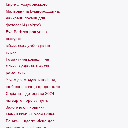
Кирила Розумовського
Мальовнича Вишгородщина:
найкращі локації для
фотосесій (+відео)
Eva Park запрошує на
екскурсію
військовослужбовців і не
тільки
Романтичні комедії і не
тільки. Додайте в життя
романтики
У чому замочують насіння,
щоб воно краще проростало
Серіали – детективи 2024,
які варто пеpеглянути.
Захоплюючі новинки
Кінний клуб «Соломахине
Ранчо» – вдале місце для
активного дозвілля та