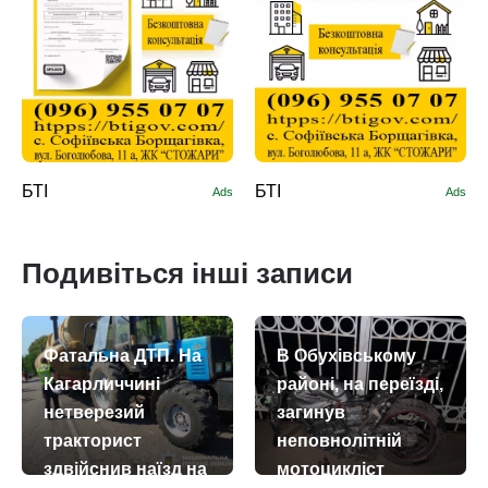
БТІ
БТІ
Ads
Ads
Подивіться інші записи
Фатальна ДТП. На
В Обухівському
Кагарличчині
районі, на переїзді,
нетверезий
загинув
тракторист
неповнолітній
здвійснив наїзд на
мотоцикліст