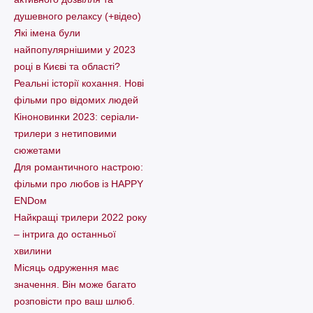
душевного релаксу (+відео)
Які імена були
найпопулярнішими у 2023
році в Києві та області?
Реальні історії кохання. Нові
фільми про відомих людей
Кіноновинки 2023: серіали-
трилери з нетиповими
сюжетами
Для романтичного настрою:
фільми про любов із HAPPY
ENDом
Найкращі трилери 2022 року
– інтрига до останньої
хвилини
Місяць одруження має
значення. Він може багато
розповісти про ваш шлюб.