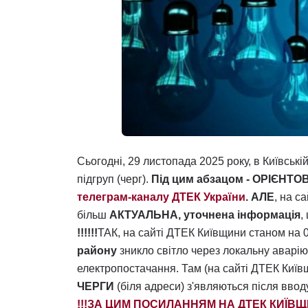
Сьогодні, 29 листопада 2025 року, в Київській
підгруп (черг).
Під цим абзацом - ОРІЄНТОВ
телеграм-каналу ДТЕК України
.
АЛЕ
, на с
більш
АКТУАЛЬНА, уточнена інформація
,
!!!!!!
ТАК, на сайті ДТЕК Київщини станом на 
району
зникло світло через локальну аварі
електропостачання. Там (на сайті ДТЕК Київ
ЧЕРГИ
(біля адреси) з'являються після ввод
!!!ЗА ЦИМ ПОСИЛАННЯМ НА ДТЕК КИЇВЩ