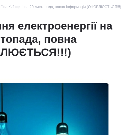
ії на Київщині на 29 листопада, повна інформація (ОНОВЛЮЄТЬСЯ!!!)
ня електроенергії на
стопада, повна
ВЛЮЄТЬСЯ!!!)