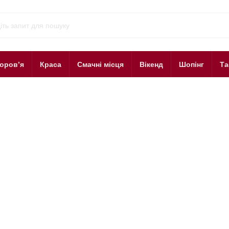
оров’я
Краса
Смачні місця
Вікенд
Шопінг
Та