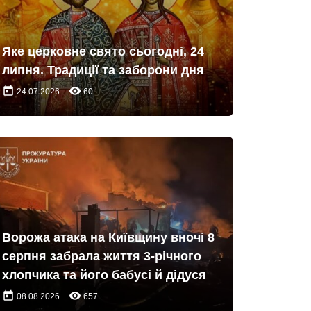
Яке церковне свято сьогодні, 24
липня. Традиції та заборони дня
today
remove_red_eye
24.07.2026
60
Ворожа атака на Київщину вночі 8
серпня забрала життя 3-річного
хлопчика та його бабусі й дідуся
today
remove_red_eye
08.08.2026
657