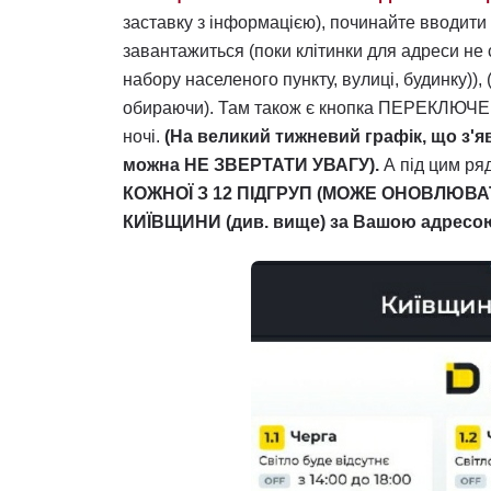
заставку з інформацією), починайте вводити
завантажиться (поки клітинки для адреси не
набору населеного пункту, вулиці, будинк
обираючи). Там також є кнопка ПЕРЕКЛЮЧЕ
ночі.
(На великий тижневий графік, що з'я
можна НЕ ЗВЕРТАТИ УВАГУ).
А під цим ря
КОЖНОЇ З 12 ПІДГРУП (МОЖЕ ОНОВЛЮВАТИ
КИЇВЩИНИ (див. вище) за Вашою адресою 