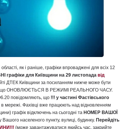
 області, як і раніше, графіки впроваджені для всіх 12
НІ графіки для Київщини на 29 листопада
від
айті ДТЕК Київщини за посиланням нижче може бути
 що ОНОВЛЮЄТЬСЯ В РЕЖИМІ РЕАЛЬНОГО ЧАСУ.
06.20 повідомляють, що
!!! у частині Фастівського
ю в мережі. Фахівці вже працюють над відновленням
щини) графік відключень на сьогодні та
НОМЕР ВАШОЇ
у Вашого населеного пункту, вулиці, будинку.
Перейдіть
ИНИ!!!
(може завантажуватися якийсь час, закрийте