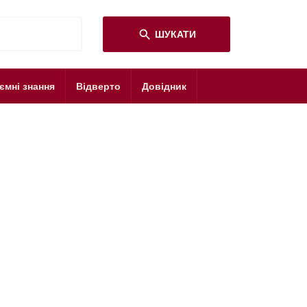
search
ШУКАТИ
ємні знання
Відверто
Довідник