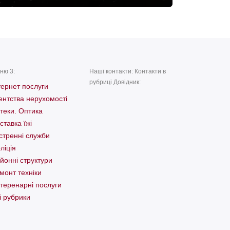
ню 3:
Наші контакти: Контакти в
рубриці Довідник:
тернет послуги
ентства нерухомості
теки. Оптика
ставка їжі
стренні служби
ліція
йонні структури
монт техніки
теренарні послуги
і рубрики