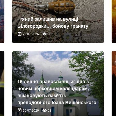
П’яний залишив на вулиці
Білогородки… бойову гранату
today
remove_red_eye
23.07.2026
68
16 липня православні, згідно з
новим церковним календарем,
вшановують пам’ять
преподобного Іоана Вишенського
today
remove_red_eye
16.07.2026
58