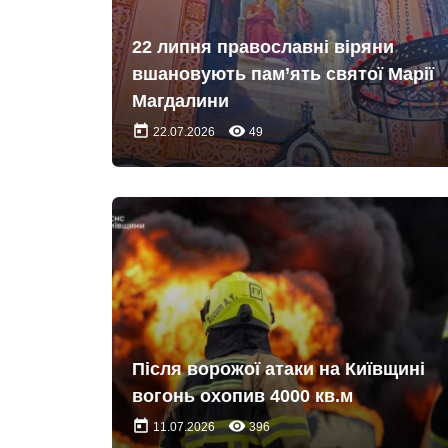
22 липня православні віряни
вшановують пам’ять святої Марії
Магдалини
today
remove_red_eye
22.07.2026
49
Після ворожої атаки на Київщині
вогонь охопив 4000 кв.м
today
remove_red_eye
11.07.2026
396