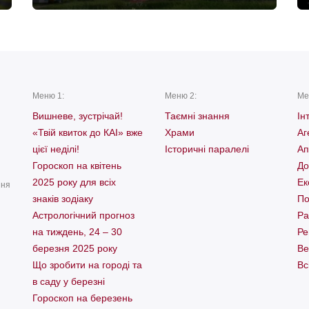
Меню 1:
Меню 2:
Ме
Вишневе, зустрічай!
Таємні знання
Ін
«Твій квиток до КАІ» вже
Храми
Аг
цієї неділі!
Історичні паралелі
Ап
Гороскоп на квітень
До
2025 року для всіх
Ек
ння
знаків зодіаку
По
Астрологічний прогноз
Ра
на тиждень, 24 – 30
Ре
березня 2025 року
Ве
Що зробити на городі та
Вс
в саду у березні
Гороскоп на березень