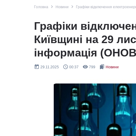
navigate_next
navigate_next
Головна
Новини
Графіки відключення електроенерг
Графіки відключен
Київщині на 29 ли
інформація (ОНО
today
query_builder
remove_red_eye
bookmarks
29.11.2025
00:37
799
Новини