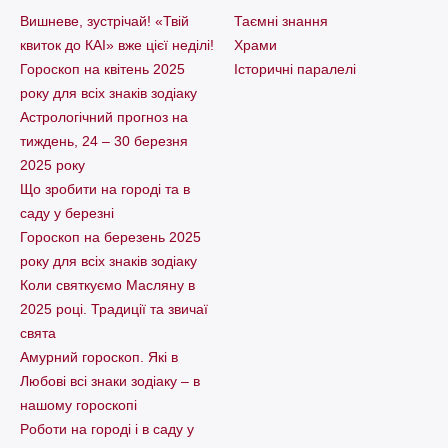
Вишневе, зустрічай! «Твій
Таємні знання
квиток до КАІ» вже цієї неділі!
Храми
Гороскоп на квітень 2025
Історичні паралелі
року для всіх знаків зодіаку
Астрологічний прогноз на
тиждень, 24 – 30 березня
2025 року
Що зробити на городі та в
саду у березні
Гороскоп на березень 2025
року для всіх знаків зодіаку
Коли святкуємо Масляну в
2025 році. Традиції та звичаї
свята
Амурний гороскоп. Які в
Любові всі знаки зодіаку – в
нашому гороскопі
Pоботи на городі і в саду у