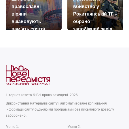
Афонського, а
православні
вбивство у
також ікону Божої
віряни
Рокитнянській ТГ –
Матері
вшановують
обрано
“Економісса”
пам’ять святої
запобіжний захід
today
remove_red_eye
05.07.2026
64
Марії Магдалини
today
remove_red_eye
14.07.2026
253
today
remove_red_eye
22.07.2026
49
Інтернет-газета © Всі права захищені. 2026
Використання матеріалів сайту і автоматизоване копіювання
інформації сайту будь-якими програмами без письмового дозволу
заборонено.
Меню 1:
Меню 2: