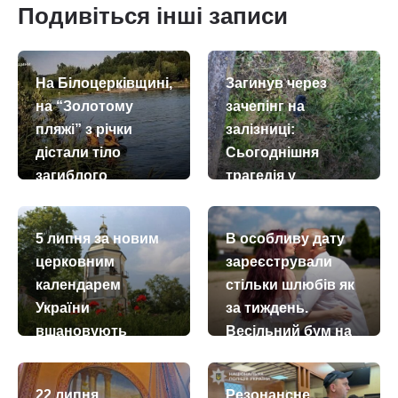
Подивіться інші записи
На Білоцерківщині,
Загинув через
на “Золотому
зачепінг на
пляжі” з річки
залізниці:
дістали тіло
Сьогоднішня
загиблого
трагедія у
Бориспільському
today
remove_red_eye
03.08.2026
106
районі
5 липня за новим
В особливу дату
today
remove_red_eye
23.07.2026
1731
церковним
зареєстрували
календарем
стільки шлюбів як
України
за тиждень.
вшановують
Весільний бум на
преподобного
Київщині
Афанасія
today
remove_red_eye
09.07.2026
623
22 липня
Резонансне