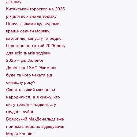
лютому
Китайський гороскоп на 2025
рік для всіх знаків зодіаку
Поруч із якими культурами
краще садити моркву,
картоплю, капусту та редис
Гороскоп на лютий 2025 року
для всіх знаків зодіаку
2025 – рік Зеленої
Дерев’яної Змії. Яким він
буде та чого чекати від
символу року?
Скажіть в який місяць ви
народилися, а я скажу, хто
ви: у травні – надійні, а у
грудні – чуйні
Боярський МакДональдз вже
приймає перших відвідувачів
Марія Капніст –