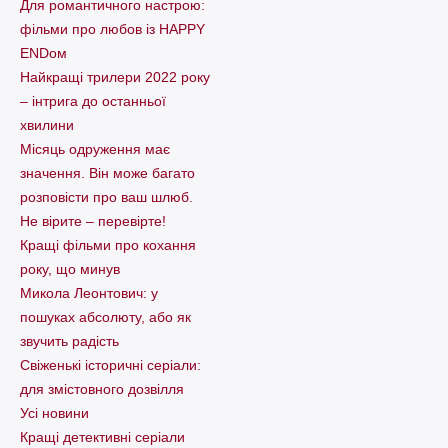
Для романтичного настрою:
фільми про любов із HAPPY
ENDом
Найкращі трилери 2022 року
– інтрига до останньої
хвилини
Місяць одруження має
значення. Він може багато
розповісти про ваш шлюб.
Не вірите – перевірте!
Кращі фільми про кохання
року, що минув
Микола Леонтович: у
пошуках абсолюту, або як
звучить радість
Свіженькі історичні серіали:
для змістовного дозвілля
Усі новини
Кращі детективні серіали