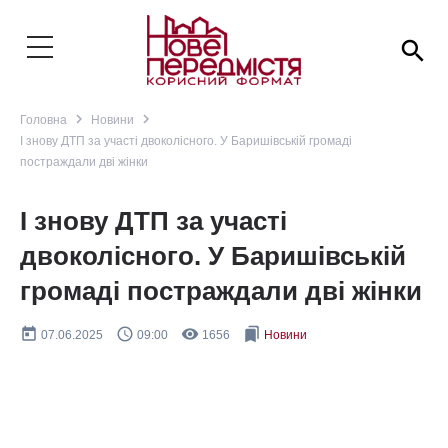
search
navigate_next
navigate_next
Головна
Новини
І знову ДТП за участі двоколісного. У Баришівській громаді
постраждали дві жінки
І знову ДТП за участі
двоколісного. У Баришівській
громаді постраждали дві жінки
today
query_builder
remove_red_eye
bookmarks
07.06.2025
09:00
1656
Новини