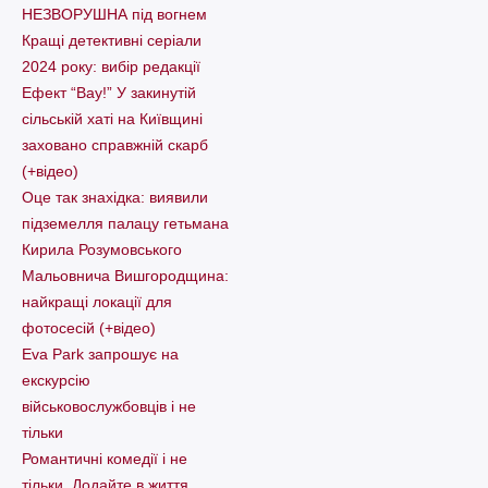
НЕЗВОРУШНА під вогнем
Кращі детективні серіали
2024 року: вибір редакції
Ефект “Вау!” У закинутій
сільській хаті на Київщині
заховано справжній скарб
(+відео)
Оце так знахідка: виявили
підземелля палацу гетьмана
Кирила Розумовського
Мальовнича Вишгородщина:
найкращі локації для
фотосесій (+відео)
Eva Park запрошує на
екскурсію
військовослужбовців і не
тільки
Романтичні комедії і не
тільки. Додайте в життя