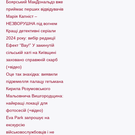
Боярський МакДональдз вже
приймає перших відвідувачів
Марія Капніст –
НЕЗВОРУШНА під вогнем
Кращі детективні серіали
2024 року: вибір редакції
Ефект “Вау!” У закинутій
сільській хаті на Київщині
заховано справжній скарб
(+відео)
Оце так знахідка: виявили
підземелля палацу гетьмана
Кирила Розумовського
Мальовнича Вишгородщина:
найкращі локації для
фотосесій (+відео)
Eva Park запрошує на
екскурсію
військовослужбовців і не