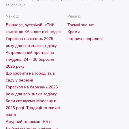
заборонено.
Меню 1:
Меню 2:
Вишневе, зустрічай! «Твій
Таємні знання
квиток до КАІ» вже цієї неділі!
Храми
Гороскоп на квітень 2025
Історичні паралелі
року для всіх знаків зодіаку
Астрологічний прогноз на
тиждень, 24 – 30 березня
2025 року
Що зробити на городі та в
саду у березні
Гороскоп на березень 2025
року для всіх знаків зодіаку
Коли святкуємо Масляну в
2025 році. Традиції та звичаї
свята
Амурний гороскоп. Які в
Любові всі знаки зодіаку – в