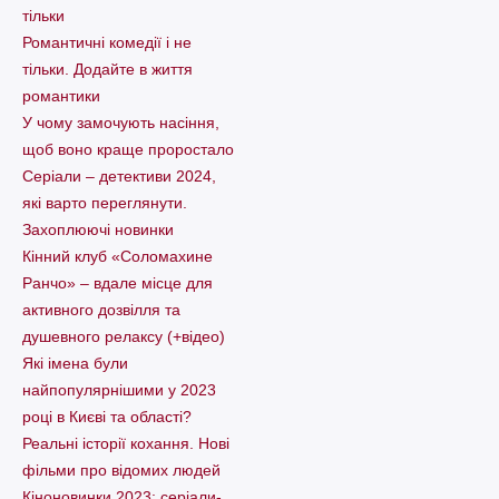
тільки
Романтичні комедії і не
тільки. Додайте в життя
романтики
У чому замочують насіння,
щоб воно краще проростало
Серіали – детективи 2024,
які варто пеpеглянути.
Захоплюючі новинки
Кінний клуб «Соломахине
Ранчо» – вдале місце для
активного дозвілля та
душевного релаксу (+відео)
Які імена були
найпопулярнішими у 2023
році в Києві та області?
Реальні історії кохання. Нові
фільми про відомих людей
Кіноновинки 2023: серіали-