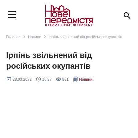
search
navigate_next
navigate_next
Головна
Новини
Ірпінь звільнений від російських окупантів
Ірпінь звільнений від
російських окупантів
today
query_builder
remove_red_eye
bookmarks
28.03.2022
16:37
981
Новини