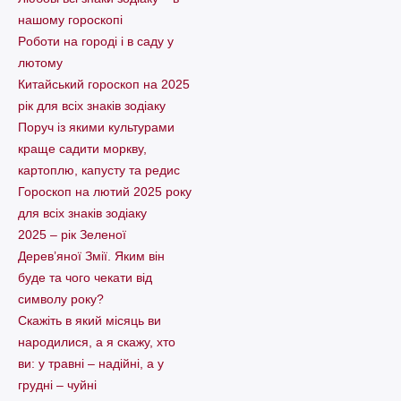
нашому гороскопі
Pоботи на городі і в саду у
лютому
Китайський гороскоп на 2025
рік для всіх знаків зодіаку
Поруч із якими культурами
краще садити моркву,
картоплю, капусту та редис
Гороскоп на лютий 2025 року
для всіх знаків зодіаку
2025 – рік Зеленої
Дерев’яної Змії. Яким він
буде та чого чекати від
символу року?
Скажіть в який місяць ви
народилися, а я скажу, хто
ви: у травні – надійні, а у
грудні – чуйні