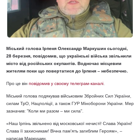
Міський голова Ірпеня Олександр Маркушин сьогодні,
28 березня, повідомив, що українські війська звільнили
місто від російських окупантів. Водночас місцевим
жителям поки що повертатися до Ірпеня – небезпечно.
Про це він
повідомив у своєму телеграм-каналі
.
Міський голова подякував військовим Збройних Сил України,
силам ТрО, Нацполіції, а також ГУР Міноборони України. Мер
зазначив: "Коли ми разом – ми сила".
«Наш Ірпінь звільнено від московської нечисті! Слава Україні!
Слава її захисникам! Вічна пам'ять загиблим Героям», –
написав Маркушин.