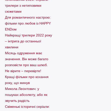
трилери з нетиповими
сюжетами
Для романтичного настрою:
фільми про любов із HAPPY
ENDом
Найкращі трилери 2022 року
– інтрига до останньої
хвилини
Місяць одруження має
значення. Він може багато
розповісти про ваш шлюб.
Не вірите – перевірте!
Кращі фільми про кохання
року, що минув
Микола Леонтович: у
пошуках абсолюту, або як
звучить радість
Свіженькі історичні серіали: