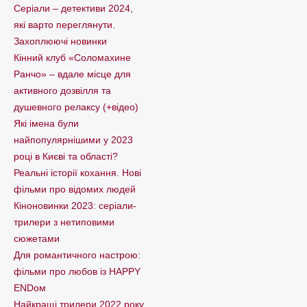
Серіали – детективи 2024,
які варто пеpеглянути.
Захоплюючі новинки
Кінний клуб «Соломахине
Ранчо» – вдале місце для
активного дозвілля та
душевного релаксу (+відео)
Які імена були
найпопулярнішими у 2023
році в Києві та області?
Реальні історії кохання. Нові
фільми про відомих людей
Кіноновинки 2023: серіали-
трилери з нетиповими
сюжетами
Для романтичного настрою:
фільми про любов із HAPPY
ENDом
Найкращі трилери 2022 року