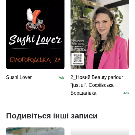
Sushi Lоver
2_Новий Beauty parlour
Ads
“just u!”, Софіївська
Борщагівка
Ads
Подивіться інші записи