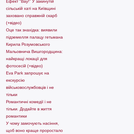
Ефект “Вау!” У закинутій
сільській хаті на Київщині
заховано справжній скарб
(+відео)
Оце так знахідка: виявили
підземелля палацу гетьмана
Кирила Розумовського
Мальовнича Вишгородщина:
найкращі локації для
фотосесій (+відео)
Eva Park запрошує на
екскурсію
військовослужбовців і не
тільки
Романтичні комедії і не
тільки. Додайте в життя
романтики
У чому замочують насіння,
щоб воно краще проростало