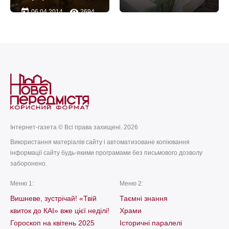
today
remove_red_eye
06.04.2014
2694
Інтернет-газета © Всі права захищені. 2026
Використання матеріалів сайту і автоматизоване копіювання
інформації сайту будь-якими програмами без письмового дозволу
заборонено.
Меню 1:
Меню 2:
Вишневе, зустрічай! «Твій
Таємні знання
квиток до КАІ» вже цієї неділі!
Храми
Гороскоп на квітень 2025
Історичні паралелі