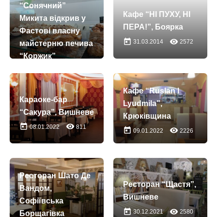
“Сонячний”
Кафе “НІ ПУХУ, НІ
Микита відкрив у
ПЕРА!”, Боярка
Фастові власну
today
remove_red_eye
31.03.2014
2572
майстерню печива
“Коржик”
today
remove_red_eye
03.05.2023
1180
Кафе “Ruslan I
Караоке-бар
Lyudmila”,
“Сакура”, Вишневе
Крюківщина
today
remove_red_eye
08.01.2022
811
today
remove_red_eye
09.01.2022
2226
Ресторан Шато Де
Ресторан “Щастя”,
Вандом,
Вишневе
Софіївська
today
remove_red_eye
30.12.2021
2580
Борщагівка