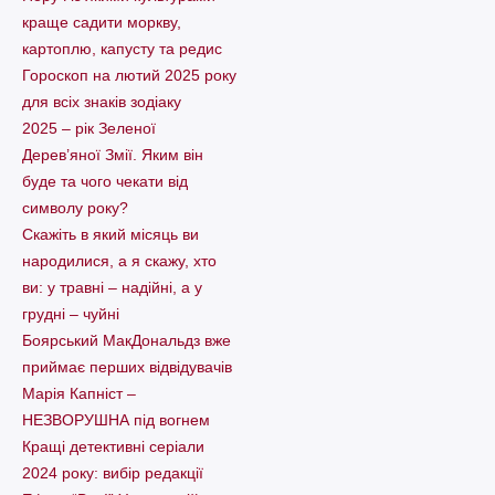
краще садити моркву,
картоплю, капусту та редис
Гороскоп на лютий 2025 року
для всіх знаків зодіаку
2025 – рік Зеленої
Дерев’яної Змії. Яким він
буде та чого чекати від
символу року?
Скажіть в який місяць ви
народилися, а я скажу, хто
ви: у травні – надійні, а у
грудні – чуйні
Боярський МакДональдз вже
приймає перших відвідувачів
Марія Капніст –
НЕЗВОРУШНА під вогнем
Кращі детективні серіали
2024 року: вибір редакції