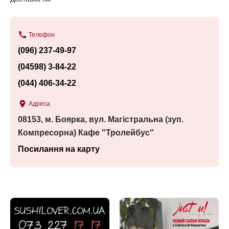
call
Телефон
(096) 237-49-97
(04598) 3-84-22
(044) 406-34-22
place
Адреса
08153, м. Боярка, вул. Магістральна (зуп.
Компресорна) Кафе "Тролейбус"
Посилання на карту