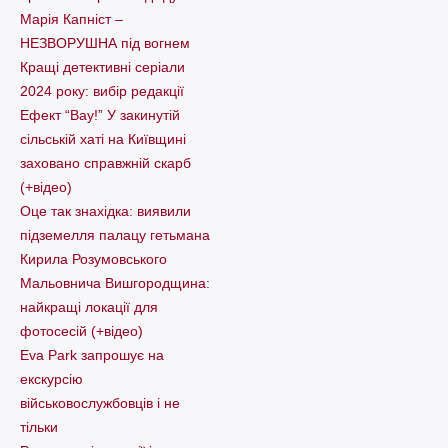
Марія Капніст –
НЕЗВОРУШНА під вогнем
Кращі детективні серіали
2024 року: вибір редакції
Ефект “Вау!” У закинутій
сільській хаті на Київщині
заховано справжній скарб
(+відео)
Оце так знахідка: виявили
підземелля палацу гетьмана
Кирила Розумовського
Мальовнича Вишгородщина:
найкращі локації для
фотосесій (+відео)
Eva Park запрошує на
екскурсію
військовослужбовців і не
тільки