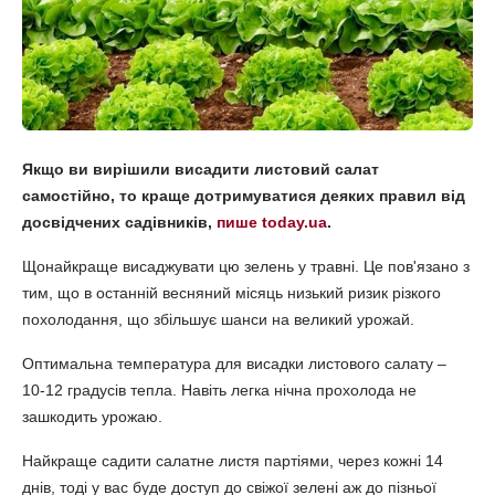
Якщо ви вирішили висадити листовий салат
самостійно, то краще дотримуватися деяких правил від
досвідчених садівників,
пише today.ua
.
Щонайкраще висаджувати цю зелень у травні. Це пов'язано з
тим, що в останній весняний місяць низький ризик різкого
похолодання, що збільшує шанси на великий урожай.
Оптимальна температура для висадки листового салату –
10-12 градусів тепла. Навіть легка нічна прохолода не
зашкодить урожаю.
Найкраще садити салатне листя партіями, через кожні 14
днів, тоді у вас буде доступ до свіжої зелені аж до пізньої