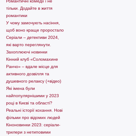
Романтичні комедії і не
тільки. Додайте в життя
романтики
У чому замочують насіння,
щоб воно краще проростало
Серіали – детективи 2024,
які варто пеpеглянути.
Захоплюючі новинки
Кінний клуб «Соломахине
Ранчо» – вдале місце для
активного дозвілля та
душевного релаксу (+відео)
Які імена були
найпопулярнішими у 2023
році в Києві та області?
Реальні історії кохання. Нові
фільми про відомих людей
Кіноновинки 2023: серіали-
трилери з нетиповими