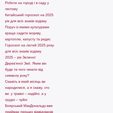
Pоботи на городі і в саду у
лютому
Китайський гороскоп на 2025
рік для всіх знаків зодіаку
Поруч із якими культурами
краще садити моркву,
картоплю, капусту та редис
Гороскоп на лютий 2025 року
для всіх знаків зодіаку
2025 – рік Зеленої
Дерев’яної Змії. Яким він
буде та чого чекати від
символу року?
Скажіть в який місяць ви
народилися, а я скажу, хто
ви: у травні – надійні, а у
грудні – чуйні
Боярський МакДональдз вже
приймає перших відвідувачів