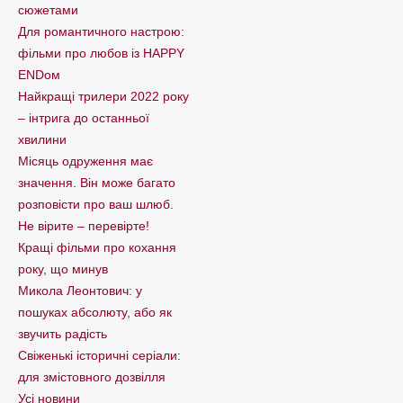
сюжетами
Для романтичного настрою:
фільми про любов із HAPPY
ENDом
Найкращі трилери 2022 року
– інтрига до останньої
хвилини
Місяць одруження має
значення. Він може багато
розповісти про ваш шлюб.
Не вірите – перевірте!
Кращі фільми про кохання
року, що минув
Микола Леонтович: у
пошуках абсолюту, або як
звучить радість
Свіженькі історичні серіали:
для змістовного дозвілля
Усі новини