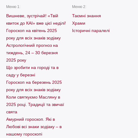
Меню 1:
Меню 2:
Вишневе, зустрічай! «Твій
Таємні знання
квиток до КАІ» вже цієї неділі!
Храми
Гороскоп на квітень 2025
Історичні паралелі
року для всіх знаків зодіаку
Астрологічний прогноз на
тиждень, 24 – 30 березня
2025 року
Що зробити на городі та в
саду у березні
Гороскоп на березень 2025
року для всіх знаків зодіаку
Коли святкуємо Масляну в
2025 році. Традиції та звичаї
свята
Амурний гороскоп. Які в
Любові всі знаки зодіаку – в
нашому гороскопі