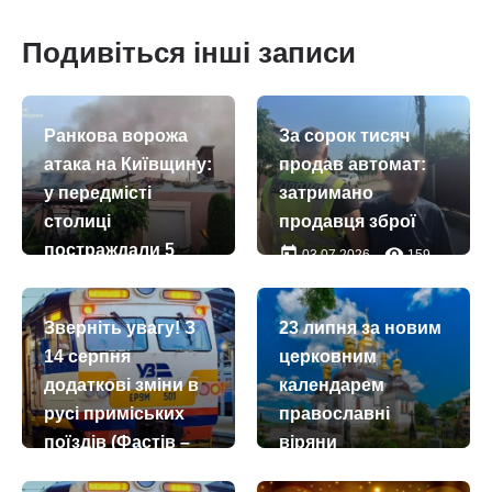
Подивіться інші записи
Ранкова ворожа
За сорок тисяч
атака на Київщину:
продав автомат:
у передмісті
затримано
столиці
продавця зброї
постраждали 5
today
remove_red_eye
03.07.2026
159
осіб, серед них
троє дітей
Зверніть увагу! З
23 липня за новим
today
remove_red_eye
22.07.2026
2708
14 серпня
церковним
додаткові зміни в
календарем
русі приміських
православні
поїздів (Фастів –
віряни
Миронівка)
відзначають день