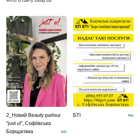
Фото із сайту today.ua.
2_Новий Beauty parlour
БТІ
Ads
“just u!”, Софіївська
Борщагівка
Ads