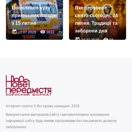
пам’яті
today
remove_red_eye
13.07.2026
665
Оновлення руху
Яке церковне
Почаївської ікони
приміських поїздів
свято сьогодні, 24
Божої Матер
з 15 липня
липня. Традиції та
today
remove_red_eye
23.07.2026
45
заборони дня
today
remove_red_eye
10.07.2026
3832
today
remove_red_eye
24.07.2026
58
Інтернет-газета © Всі права захищені. 2026
Використання матеріалів сайту і автоматизоване копіювання
інформації сайту будь-якими програмами без письмового дозволу
заборонено.