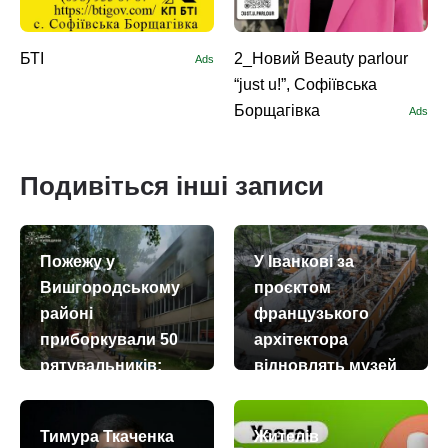
БТІ
2_Новий Beauty parlour
Ads
“just u!”, Софіївська
Борщагівка
Ads
Подивіться інші записи
Пожежу у
У Іванкові за
Вишгородському
проєктом
районі
французького
приборкували 50
архітектора
рятувальників:
відновлять музей
загорівся центр
Марії Примаченко
комплексного
today
remove_red_eye
27.07.2026
355
Тимура Ткаченка
Жителів
обслуговування