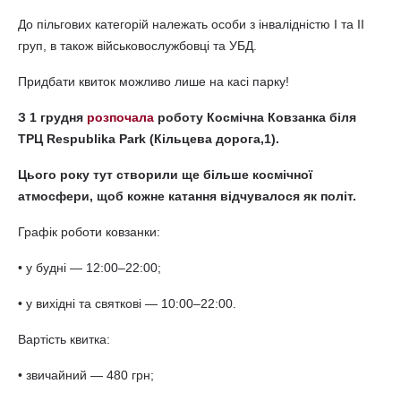
До пільгових категорій належать особи з інвалідністю I та II
груп, в також військовослужбовці та УБД.
Придбати квиток можливо лише на касі парку!
З 1 грудня
розпочала
роботу Космічна Ковзанка біля
ТРЦ Respublika Park (Кільцева дорога,1).
Цього року тут створили ще більше космічної
атмосфери, щоб кожне катання відчувалося як політ.
Графік роботи ковзанки:
• у будні — 12:00–22:00;
• у вихідні та святкові — 10:00–22:00.
Вартість квитка:
• звичайний — 480 грн;