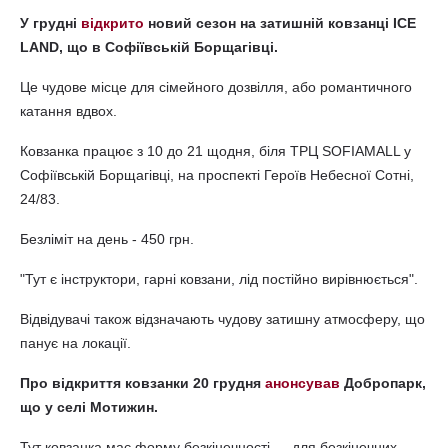
У грудні
відкрито
новий сезон на затишній ковзанці ICE
LAND, що в Софіївській Борщагівці.
Це чудове місце для сімейного дозвілля, або романтичного
катання вдвох.
Ковзанка працює з 10 до 21 щодня, біля ТРЦ SOFIAMALL у
Софіївській Борщагівці, на проспекті Героїв Небесної Сотні,
24/83.
Безліміт на день - 450 грн.
"Тут є інструктори, гарні ковзани, лід постійно вирівнюється".
Відвідувачі також відзначають чудову затишну атмосферу, що
панує на локації.
Про відкриття ковзанки 20 грудня
анонсував
Добропарк,
що у селі Мотижин.
Тут ковзанка має форму безкінечності — для безкінечних