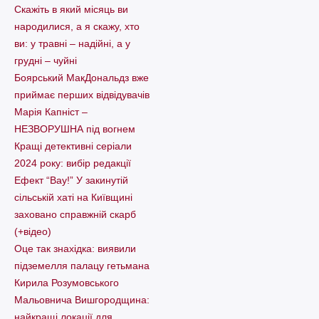
Скажіть в який місяць ви
народилися, а я скажу, хто
ви: у травні – надійні, а у
грудні – чуйні
Боярський МакДональдз вже
приймає перших відвідувачів
Марія Капніст –
НЕЗВОРУШНА під вогнем
Кращі детективні серіали
2024 року: вибір редакції
Ефект “Вау!” У закинутій
сільській хаті на Київщині
заховано справжній скарб
(+відео)
Оце так знахідка: виявили
підземелля палацу гетьмана
Кирила Розумовського
Мальовнича Вишгородщина:
найкращі локації для