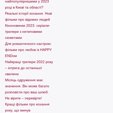
найпопулярнішими у 2023
році в Києві та області?
Реальні історії кохання. Нові
фільми про відомих людей
Кіноновинки 2023: серіали-
трилери з нетиповими
сюжетами
Для романтичного настрою:
фільми про любов із HAPPY
ENDом
Найкращі трилери 2022 року
– інтрига до останньої
хвилини
Місяць одруження має
значення. Він може багато
розповісти про ваш шлюб.
Не вірите – перевірте!
Кращі фільми про кохання
року, що минув