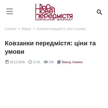
search
navigate_next
navigate_next
Головна
Вікенд
Ковзанки передмістя: ціни та умови
Ковзанки передмістя: ціни та
умови
today
query_builder
remove_red_eye
bookmarks
20.12.2025
17:01
180
Вікенд
,
Новини