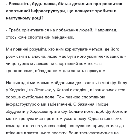
- Розкажіть, будь ласка, більш детально про розвиток
спортивної інфраструктури, що плануєте зробити в
наступному році?
- Треба орієнтуватися на побажання людей. Наприклад,
хтось хоче спортивний майданчик.
Ми повинні розуміти, хто ним користуватиметься, де його
розмістити і, власне, якою має бути його укомплектованість -
чи це турнік із лавкою чи спортивний комплекс із
тренажерами, обладнанням для занять воркаутом.
На сьогодні ми маємо майданчики для занять із міні-футболу
у Ходосівці та Лісниках, у Хотові є стадіон, в Іванковичах теж
хороше футбольне поле. Тож певною спортивною
інфраструктурою ми забезпечені. Є бажання і місце
збудувати у Ходосівці крите футбольне поле, щоб футболісти
могли тренуватися протягом усього року. Одна із київських
команд готова на умовах співфінансування приєднатися до
втілення в життя цього проєкту. Вони тренуватимуться на