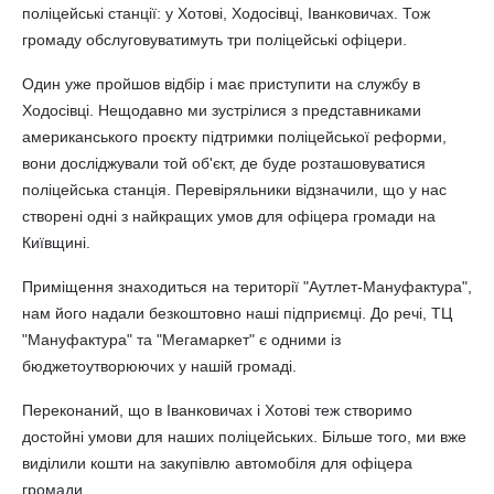
поліцейські станції: у Хотові, Ходосівці, Іванковичах. Тож
громаду обслуговуватимуть три поліцейські офіцери.
Один уже пройшов відбір і має приступити на службу в
Ходосівці. Нещодавно ми зустрілися з представниками
американського проєкту підтримки поліцейської реформи,
вони досліджували той об'єкт, де буде розташовуватися
поліцейська станція. Перевіряльники відзначили, що у нас
створені одні з найкращих умов для офіцера громади на
Київщині.
Приміщення знаходиться на території "Аутлет-Мануфактура",
нам його надали безкоштовно наші підприємці. До речі, ТЦ
"Мануфактура" та "Мегамаркет" є одними із
бюджетоутворюючих у нашій громаді.
Переконаний, що в Іванковичах і Хотові теж створимо
достойні умови для наших поліцейських. Більше того, ми вже
виділили кошти на закупівлю автомобіля для офіцера
громади.