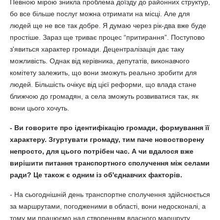
Певною мірою зникла проблема доїзду до районних структур,
бо все більше послуг можна отримати на місці. Але для
людей ще не все так добре. Я думаю через рік-два вже буде
простіше. Зараз ще триває процес “притирання”. Поступово
з'явиться характер громади. Децентралізація дає таку
можливість. Однак від керівника, депутатів, виконавчого
комітету залежить, що вони зможуть реально зробити для
людей. Більшість очікує від цієї реформи, що влада стане
ближчою до громадян, а села зможуть розвиватися так, як
вони цього хочуть.
- Ви говорите про ідентифікацію громади, формування її
характеру. Згуртувати громаду, тим паче новостворену
непросто, для цього потрібен час. А чи вдалося вже
вирішити питання транспортного сполучення між селами
ради? Це також є одним із об'єднавчих факторів.
- На сьогоднішній день транспортне сполучення здійснюється
за маршрутами, погодженими в області, вони недосконалі, а
тому ми працюємо над створенням власного маршруту.