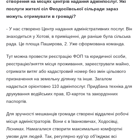
створення на місцях центрів надання адмінпослуг. Які
послуги жителі сіл Феодосіївської сільради зараз
можуть отримувати в громаді?
- У нас створено Центр надання адміністративних послуг. Він
знаходиться у Хотові, в приміщенні, де раніше була сільська
рада. Це площа Паширова, 2. Уже сформована команда.
Тут можна провести реєстрацію ФОП та юридичної особи,
реєстрацію/зняття місця проживання, зареєструвати майно,
отримати витяг або кадастровий номер без змін цільового
призначення на земельну ділянку та інше. Загалом
надається орієнтовно 110 адмінпослуг. Придбана техніка для
друкування водійських прав, ІD-карток та закордонних
паспортів.
Для зручності мешканців громади створені віддалені робочі
місця адміністраторів. Вони є в Іванковичах, Ходосівці,
Лісниках. Намагалися створити максимально комфортні
умови для людей. Так, регулярно кур'єр об'їжджає всі