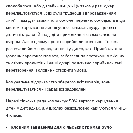
сподобалося, або дізлайк - якщо ні (у такому разі кухар
перелаштовується). Які були труднощі з впровадженням
змін? Наші діти звикли їсти солоне, перчене, солодке, а в цій
системі харчування зменшується кількість цукру, це більш
дієтичні страви. Й іноді діти приходили зі своєю сіллю чи
цукром. Але в цілому проєкт сприйняли схвально. Тож ми
розпочали його впровадження і у дитсадках. Придбали для
їдалень пароконвектомати, забезпечили постачання якісних
та свіжих продуктів - і наші кухарі позитивно сприйняли такі
перетворення. Головне - створити умови.
Комунальне підприємство зберегло всіх кухарів, вони
перелаштувалися - і зараз всі задоволені.
Наразі сільська рада компенсує 50% вартості харчування
дітей у дитсадках, а у школах безкоштовно харчуються учні 1-
4 класів.
- Головним завданням для сільських громад було