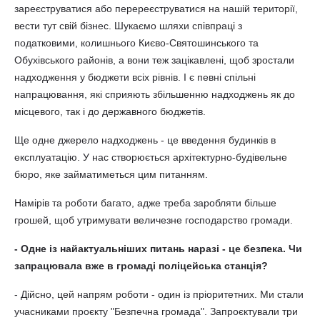
зареєструватися або перереєструватися на нашій території,
вести тут свій бізнес. Шукаємо шляхи співпраці з
податковими, колишнього Києво-Святошинського та
Обухівського районів, а вони теж зацікавлені, щоб зростали
надходження у бюджети всіх рівнів. І є певні спільні
напрацювання, які сприяють збільшенню надходжень як до
місцевого, так і до державного бюджетів.
Ще одне джерело надходжень - це введення будинків в
експлуатацію. У нас створюється архітектурно-будівельне
бюро, яке займатиметься цим питанням.
Намірів та роботи багато, адже треба заробляти більше
грошей, щоб утримувати величезне господарство громади.
- Одне із найактуальніших питань наразі - це безпека. Чи
запрацювала вже в громаді поліцейська станція?
- Дійсно, цей напрям роботи - один із пріоритетних. Ми стали
учасниками проєкту "Безпечна громада". Запроєктували три