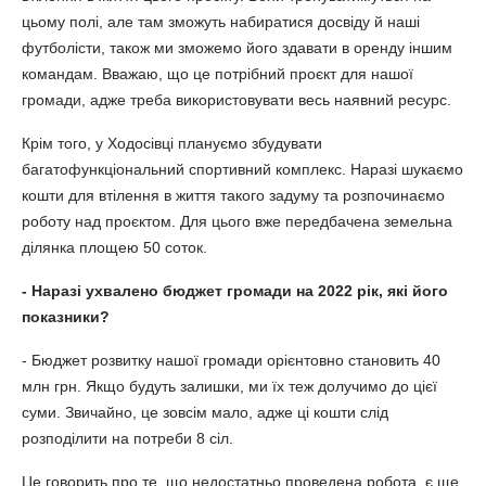
цьому полі, але там зможуть набиратися досвіду й наші
футболісти, також ми зможемо його здавати в оренду іншим
командам. Вважаю, що це потрібний проєкт для нашої
громади, адже треба використовувати весь наявний ресурс.
Крім того, у Ходосівці плануємо збудувати
багатофункціональний спортивний комплекс. Наразі шукаємо
кошти для втілення в життя такого задуму та розпочинаємо
роботу над проєктом. Для цього вже передбачена земельна
ділянка площею 50 соток.
- Наразі ухвалено бюджет громади на 2022 рік, які його
показники?
- Бюджет розвитку нашої громади орієнтовно становить 40
млн грн. Якщо будуть залишки, ми їх теж долучимо до цієї
суми. Звичайно, це зовсім мало, адже ці кошти слід
розподілити на потреби 8 сіл.
Це говорить про те, що недостатньо проведена робота, є ще