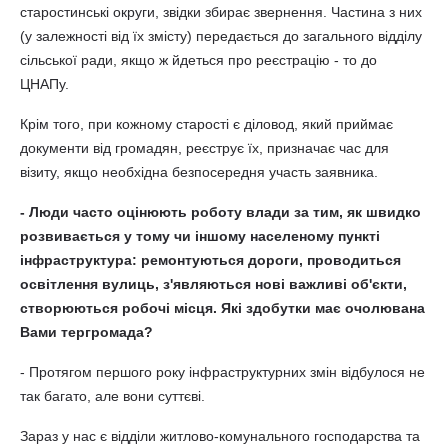
старостинські округи, звідки збирає звернення. Частина з них
(у залежності від їх змісту) передається до загального відділу
сільської ради, якщо ж йдеться про реєстрацію - то до
ЦНАПу.
Крім того, при кожному старості є діловод, який приймає
документи від громадян, реєструє їх, призначає час для
візиту, якщо необхідна безпосередня участь заявника.
- Люди часто оцінюють роботу влади за тим, як швидко
розвивається у тому чи іншому населеному пункті
інфраструктура: ремонтуються дороги, проводиться
освітлення вулиць, з'являються нові важливі об'єкти,
створюються робочі місця. Які здобутки має очолювана
Вами тергромада?
- Протягом першого року інфраструктурних змін відбулося не
так багато, але вони суттєві.
Зараз у нас є відділи житлово-комунального господарства та