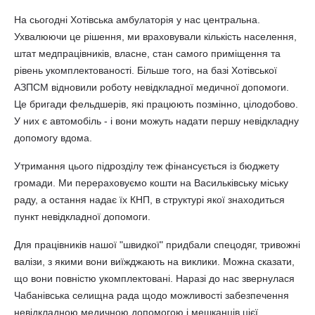
На сьогодні Хотівська амбулаторія у нас центральна.
Ухвалюючи це рішення, ми враховували кількість населення,
штат медпрацівників, власне, стан самого приміщення та
рівень укомплектованості. Більше того, на базі Хотівської
АЗПСМ відновили роботу невідкладної медичної допомоги.
Це бригади фельдшерів, які працюють позмінно, цілодобово.
У них є автомобіль - і вони можуть надати першу невідкладну
допомогу вдома.
Утримання цього підрозділу теж фінансується із бюджету
громади. Ми перераховуємо кошти на Васильківську міську
раду, а остання надає їх КНП, в структурі якої знаходиться
пункт невідкладної допомоги.
Для працівників нашої "швидкої" придбали спецодяг, тривожні
валізи, з якими вони виїжджають на виклики. Можна сказати,
що вони повністю укомплектовані. Наразі до нас звернулася
Чабанівська селищна рада щодо можливості забезпечення
невідкладною медичною допомогою і мешканців цієї