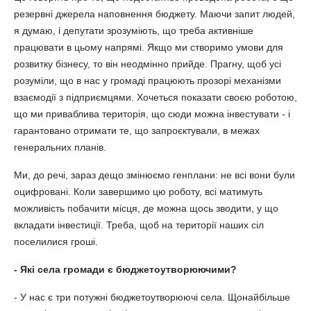
резервні джерела наповнення бюджету. Маючи запит людей,
я думаю, і депутати зрозуміють, що треба активніше
працювати в цьому напрямі. Якщо ми створимо умови для
розвитку бізнесу, то він неодмінно прийде. Прагну, щоб усі
розуміли, що в нас у громаді працюють прозорі механізми
взаємодії з підприємцями. Хочеться показати своєю роботою,
що ми приваблива територія, що сюди можна інвестувати - і
гарантовано отримати те, що запроєктували, в межах
генеральних планів.
Ми, до речі, зараз дещо змінюємо генплани: не всі вони були
оцифровані. Коли завершимо цю роботу, всі матимуть
можливість побачити місця, де можна щось зводити, у що
вкладати інвестиції. Треба, щоб на території наших сіл
поселилися гроші.
- Які села громади є бюджетоутворюючими?
- У нас є три потужні бюджетоутворюючі села. Щонайбільше