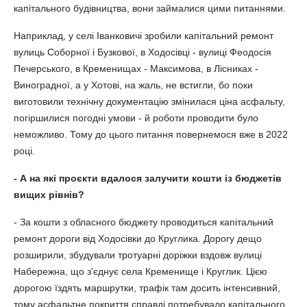
капітального будівництва, вони займалися цими питаннями.
Наприклад, у селі Іванковичі зробили капітальний ремонт
вулиць Соборної і Бузкової, в Ходосівці - вулиці Феодосія
Печерського, в Кременищах - Максимова, в Лісниках -
Виноградної, а у Хотові, на жаль, не встигли, бо поки
виготовили технічну документацію змінилася ціна асфальту,
погіршилися погодні умови - й роботи проводити було
неможливо. Тому до цього питання повернемося вже в 2022
році.
- А на які проєкти вдалося залучити кошти із бюджетів
вищих рівнів?
- За кошти з обласного бюджету проводиться капітальний
ремонт дороги від Ходосівки до Круглика. Дорогу дещо
розширили, збудували тротуарні доріжки вздовж вулиці
Набережна, що з'єднує села Кременище і Круглик. Цією
дорогою їздять маршрутки, трафік там досить інтенсивний,
тому асфальтне покриття справді потребувало капітального