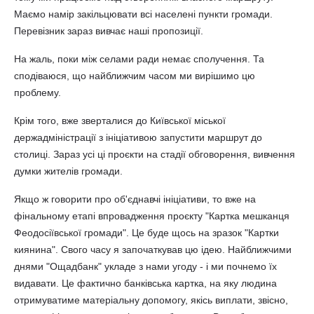
Маємо намір закільцювати всі населені пункти громади.
Перевізник зараз вивчає наші пропозиції.
На жаль, поки між селами ради немає сполучення. Та
сподіваюся, що найближчим часом ми вирішимо цю
проблему.
Крім того, вже зверталися до Київської міської
держадміністрації з ініціативою запустити маршрут до
столиці. Зараз усі ці проєкти на стадії обговорення, вивчення
думки жителів громади.
Якщо ж говорити про об'єднавчі ініціативи, то вже на
фінальному етапі впровадження проєкту "Картка мешканця
Феодосіївської громади". Це буде щось на зразок "Картки
киянина". Свого часу я започаткував цю ідею. Найближчими
днями "Ощадбанк" укладе з нами угоду - і ми почнемо їх
видавати. Це фактично банківська картка, на яку людина
отримуватиме матеріальну допомогу, якісь виплати, звісно,