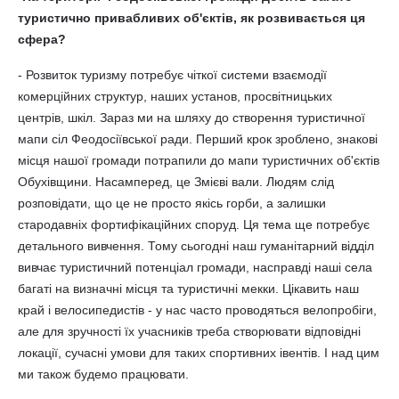
туристично привабливих об'єктів, як розвивається ця
сфера?
- Розвиток туризму потребує чіткої системи взаємодії
комерційних структур, наших установ, просвітницьких
центрів, шкіл. Зараз ми на шляху до створення туристичної
мапи сіл Феодосіївської ради. Перший крок зроблено, знакові
місця нашої громади потрапили до мапи туристичних об'єктів
Обухівщини. Насамперед, це Змієві вали. Людям слід
розповідати, що це не просто якісь горби, а залишки
стародавніх фортифікаційних споруд. Ця тема ще потребує
детального вивчення. Тому сьогодні наш гуманітарний відділ
вивчає туристичний потенціал громади, насправді наші села
багаті на визначні місця та туристичні мекки. Цікавить наш
край і велосипедистів - у нас часто проводяться велопробіги,
але для зручності їх учасників треба створювати відповідні
локації, сучасні умови для таких спортивних івентів. І над цим
ми також будемо працювати.