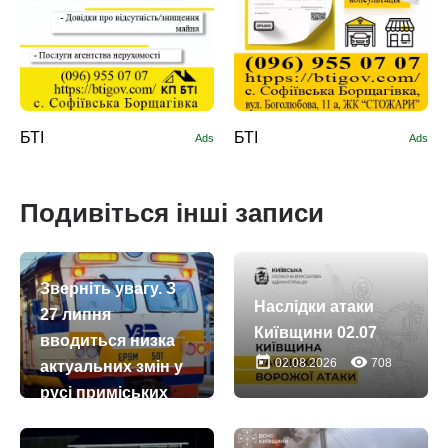
БТІ
БТІ
Ads
Ads
Подивіться інші записи
Зверніть увагу. З
Наслідки атаки
27 липня
Київщини 02.07
вводиться низка
today
remove_red_eye
02.08.2026
708
актуальних змін у
русі приміських
поїздів