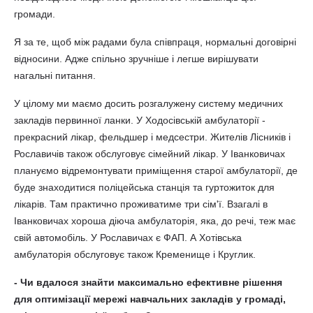
громади.
Я за те, щоб між радами була співпраця, нормальні договірні
відносини. Адже спільно зручніше і легше вирішувати
нагальні питання.
У цілому ми маємо досить розгалужену систему медичних
закладів первинної ланки. У Ходосівській амбулаторії -
прекрасний лікар, фельдшер і медсестри. Жителів Лісників і
Рославичів також обслуговує сімейний лікар. У Іванковичах
плануємо відремонтувати приміщення старої амбулаторії, де
буде знаходитися поліцейська станція та гуртожиток для
лікарів. Там практично проживатиме три сім'ї. Взагалі в
Іванковичах хороша діюча амбулаторія, яка, до речі, теж має
свій автомобіль. У Рославичах є ФАП. А Хотівська
амбулаторія обслуговує також Кременище і Круглик.
- Чи вдалося знайти максимально ефективне рішення
для оптимізації мережі навчальних закладів у громаді,