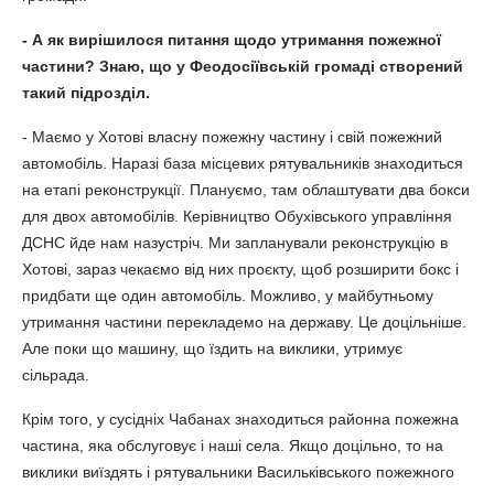
- А як вирішилося питання щодо утримання пожежної
частини? Знаю, що у Феодосіївській громаді створений
такий підрозділ.
- Маємо у Хотові власну пожежну частину і свій пожежний
автомобіль. Наразі база місцевих рятувальників знаходиться
на етапі реконструкції. Плануємо, там облаштувати два бокси
для двох автомобілів. Керівництво Обухівського управління
ДСНС йде нам назустріч. Ми запланували реконструкцію в
Хотові, зараз чекаємо від них проєкту, щоб розширити бокс і
придбати ще один автомобіль. Можливо, у майбутньому
утримання частини перекладемо на державу. Це доцільніше.
Але поки що машину, що їздить на виклики, утримує
сільрада.
Крім того, у сусідніх Чабанах знаходиться районна пожежна
частина, яка обслуговує і наші села. Якщо доцільно, то на
виклики виїздять і рятувальники Васильківського пожежного