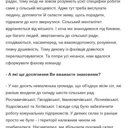
радах, тому іноді не зовсім розуміють усієї специфіки роботи
саме у сільській місцевості. Адже тут треба вислухати
людину, допомогти їй скласти заяву, щось порадити,
підказати до кого звернутися. Сільський менталітет
відрізняється від міського. І хоча ми знаходимося під Києвом,
ще багато людей, звертаючись до сільської ради,
сподіваються, насамперед, на взаємодопомогу, розуміння,
певну душевність. Тому декому із фахівців довелося
перелаштовуватися. Та попри усі нюанси, нам вдалося
сформувати фахову команду.
- А які ще досягнення Ви вважаєте знаковими?
- У нас досить немаленька громада, що об'єднує вісім сіл, які
раніше входили до складу шести сільських рад:
Рославичівської, Гвоздівської, Іванковичівської, Лісниківської,
Ходосівської та Хотівської. І всюди слід було забезпечити
роботу комунальних підприємств. У деяких селах їх раніше
просто не було - і території належним чином не
прибиралися. Насамперед, ми збільшили рухомий склад