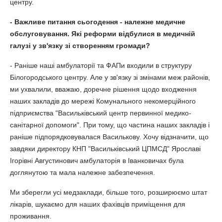
центру.
- Важливе питання сьогодення - належне медичне
обслуговування. Які реформи відбулися в медичній
галузі у зв'язку зі створенням громади?
- Раніше наші амбулаторії та ФАПи входили в структуру
Білогородського центру. Але у зв'язку зі змінами меж районів,
ми ухвалили, вважаю, доречне рішення щодо входження
наших закладів до мережі Комунального некомерційного
підприємства "Васильківський центр первинної медико-
санітарної допомоги". При тому, що частина наших закладів і
раніше підпорядковувалася Василькову. Хочу відзначити, що
завдяки директору КНП "Васильківський ЦПМСД" Ярославі
Ігорівні Августинович амбулаторія в Іванковичах була
доглянутою та мала належне забезпечення.
Ми зберегли усі медзаклади, більше того, розширюємо штат
лікарів, шукаємо для наших фахівців приміщення для
проживання.