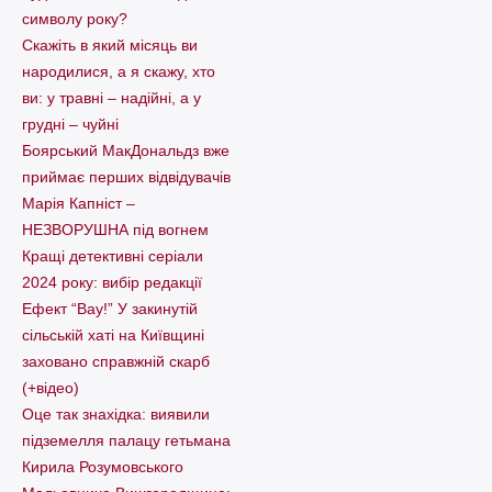
символу року?
Скажіть в який місяць ви
народилися, а я скажу, хто
ви: у травні – надійні, а у
грудні – чуйні
Боярський МакДональдз вже
приймає перших відвідувачів
Марія Капніст –
НЕЗВОРУШНА під вогнем
Кращі детективні серіали
2024 року: вибір редакції
Ефект “Вау!” У закинутій
сільській хаті на Київщині
заховано справжній скарб
(+відео)
Оце так знахідка: виявили
підземелля палацу гетьмана
Кирила Розумовського