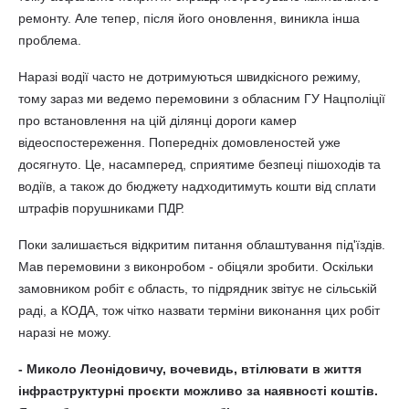
ремонту. Але тепер, після його оновлення, виникла інша
проблема.
Наразі водії часто не дотримуються швидкісного режиму,
тому зараз ми ведемо перемовини з обласним ГУ Нацполіції
про встановлення на цій ділянці дороги камер
відеоспостереження. Попередніх домовленостей уже
досягнуто. Це, насамперед, сприятиме безпеці пішоходів та
водіїв, а також до бюджету надходитимуть кошти від сплати
штрафів порушниками ПДР.
Поки залишається відкритим питання облаштування під'їздів.
Мав перемовини з виконробом - обіцяли зробити. Оскільки
замовником робіт є область, то підрядник звітує не сільській
раді, а КОДА, тож чітко назвати терміни виконання цих робіт
наразі не можу.
- Миколо Леонідовичу, вочевидь, втілювати в життя
інфраструктурні проєкти можливо за наявності коштів.