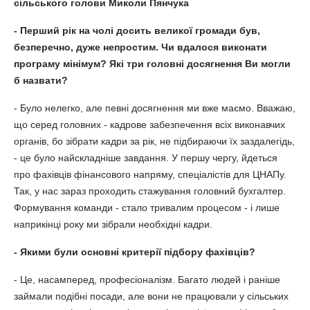
сільського голови Миколи Пянчука
- Перший рік на чолі досить великої громади був,
безперечно, дуже непростим. Чи вдалося виконати
програму мінімум? Які три головні досягнення Ви могли
б назвати?
- Було нелегко, але певні досягнення ми вже маємо. Вважаю,
що серед головних - кадрове забезпечення всіх виконавчих
органів, бо зібрати кадри за рік, не підбираючи їх заздалегідь,
- це було найскладніше завдання. У першу чергу, йдеться
про фахівців фінансового напряму, спеціалістів для ЦНАПу.
Так, у нас зараз проходить стажування головний бухгалтер.
Формування команди - стало тривалим процесом - і лише
наприкінці року ми зібрали необхідні кадри.
- Якими були основні критерії підбору фахівців?
- Це, насамперед, професіоналізм. Багато людей і раніше
займали подібні посади, але вони не працювали у сільських