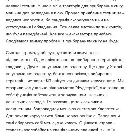
наявної техніки. У нас є вісім тракторів для прибирання снігу,
машина для розкидання піску. Процес придбання техніки теж
видався непростим, бо пандемія скорегувала ціни на
устаткування і обладнання. Тож ледве вистачило тих коштів,
що були передбачені. Але все ж екскаватора придбали.
Сподіваюся взимку проблем із прибиранням снігу не буде.
Сьогодні громаду обслуговує чотири комунальні
підприємства. Одне орієнтоване на прибирання території та
кладовищ. Друге - на утримання водогону. Ще одне у Хотові -
на утримання водогону, багатоповерхівок, прибирання
території. І четверте КП опікується дитячим харчуванням. Ми
створили комунальне підприємство "Фудсервіс", яке взяло на
себе функцію забезпечення харчуванням шкільних і
дошкільних закладів. І я вважаю, це теж важливим
досягненням. Запровадили меню за системою Клопотенка.
Діти почали харчуватися більш корисною їжею. Тепер вони
самі обирають собі меню, яке хочуть. Оцінюють страви -
ставлять вподобайку на спеціальному планшеті, якщо їм