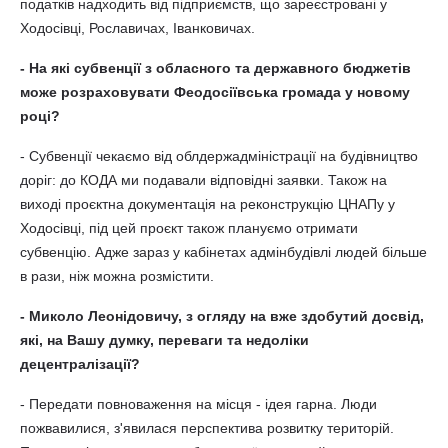
податків надходить від підприємств, що зареєстровані у
Ходосівці, Рославичах, Іванковичах.
- На які субвенції з обласного та державного бюджетів
може розраховувати Феодосіївська громада у новому
році?
- Субвенції чекаємо від облдержадміністрації на будівництво
доріг: до КОДА ми подавали відповідні заявки. Також на
виході проєктна документація на реконструкцію ЦНАПу у
Ходосівці, під цей проєкт також плануємо отримати
субвенцію. Адже зараз у кабінетах адмінбудівлі людей більше
в рази, ніж можна розмістити.
- Миколо Леонідовичу, з огляду на вже здобутий досвід,
які, на Вашу думку, переваги та недоліки
децентралізації?
- Передати повноваження на місця - ідея гарна. Люди
пожвавилися, з'явилася перспектива розвитку територій.