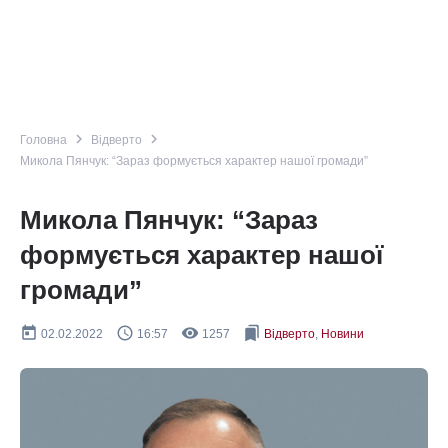
navigate_next
navigate_next
Головна
Відверто
Микола Пянчук: “Зараз формується характер нашої громади”
Микола Пянчук: “Зараз
формується характер нашої
громади”
today
query_builder
remove_red_eye
bookmarks
02.02.2022
16:57
1257
Відверто
,
Новини