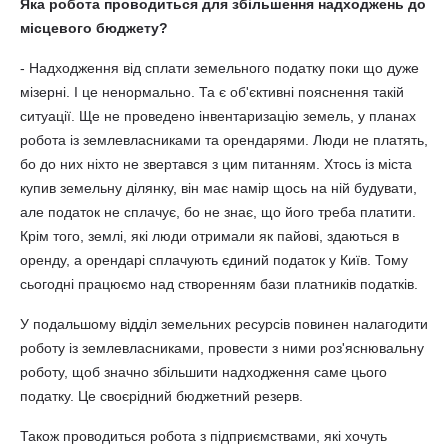
Яка робота проводиться для збільшення надходжень до
місцевого бюджету?
- Надходження від сплати земельного податку поки що дуже
мізерні. І це ненормально. Та є об'єктивні пояснення такій
ситуації. Ще не проведено інвентаризацію земель, у планах
робота із землевласниками та орендарями. Люди не платять,
бо до них ніхто не звертався з цим питанням. Хтось із міста
купив земельну ділянку, він має намір щось на ній будувати,
але податок не сплачує, бо не знає, що його треба платити.
Крім того, землі, які люди отримали як пайові, здаються в
оренду, а орендарі сплачують єдиний податок у Київ. Тому
сьогодні працюємо над створенням бази платників податків.
У подальшому відділ земельних ресурсів повинен налагодити
роботу із землевласниками, провести з ними роз'яснювальну
роботу, щоб значно збільшити надходження саме цього
податку. Це своєрідний бюджетний резерв.
Також проводиться робота з підприємствами, які хочуть