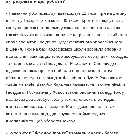
які результати цієї роботи?
- Навчання у Хотівському ліцеї коштує 12 тисяч грн на дитину
в рік, а у Гвоздівській школі - 80 тисяч. Крім того, відсутність
конкуренції між школярами у закладах освіти з невеликою
кількістю учнів негативно впливає на рівень знань. Такий стан
справ спонукав нас до пошуку ефективного управлінського
рішення. Тож на базі Ходосівської школи зробили опорний
навчальний заклад, де тепер здобувають освіту дітки середніх
та старших класів із Гвоздова та Рославичів. Спершу для
підвезення школярів ми найняли перевізника, а потім
область передала громаді шкільний автобус. У Рославичах
знайшли водія. Автобус буде там базуватися і возити дітей із
Гвоздова і Рославичів у Ходосівський опорний заклад. Тож у
нас зараз два автобуси. Хочу теж наголосити, молодша
школа залишилась у Гвоздові. Ми свідомо пішли на такі
витрати, насамперед, для зручності наймолодших
школяриків та щоб зберегти заклад.
-На території Феодосіївської громади досить багато