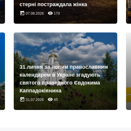
стерні постраждала жінка
today
remove_red_eye
07.08.2026
170
31 липня за новим православним
календарем в Україні згадують
святого праведного Євдокима
Каппадокіянина
today
remove_red_eye
31.07.2026
45