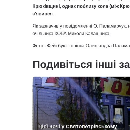
Крюківщині, однак поблизу кола (між Крю
з'явився.
Як зазначив у повідомленні О. Паламарчук, 
очільника КОВА Миколи Калашника.
Фото - Фейсбук-сторінка Олександра Палам
Подивіться інші з
Цієї ночі у Святопетрівському