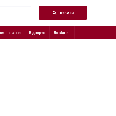
search
ШУКАТИ
ємні знання
Відверто
Довідник