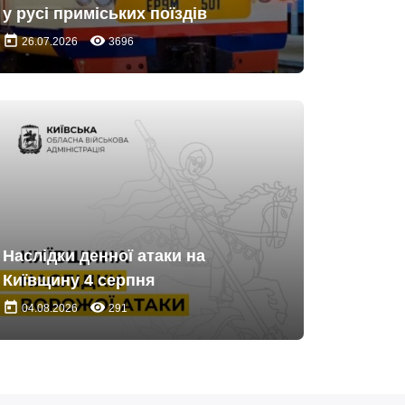
у русі приміських поїздів
today
remove_red_eye
26.07.2026
3696
Наслідки денної атаки на
Київщину 4 серпня
today
remove_red_eye
04.08.2026
291