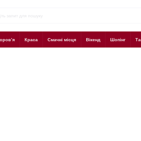
оров’я
Краса
Смачні місця
Вікенд
Шопінг
Та