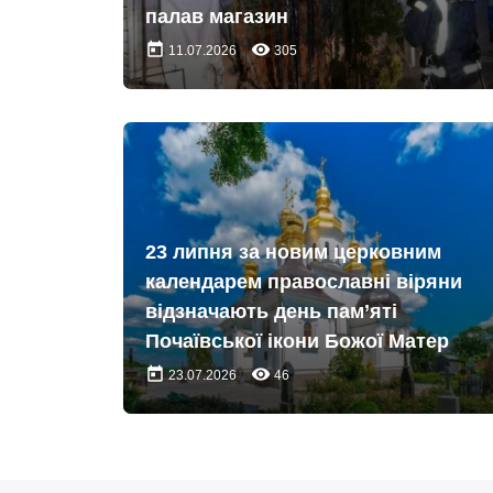
палав магазин
today
remove_red_eye
11.07.2026
305
23 липня за новим церковним
календарем православні віряни
відзначають день пам’яті
Почаївської ікони Божої Матер
today
remove_red_eye
23.07.2026
46