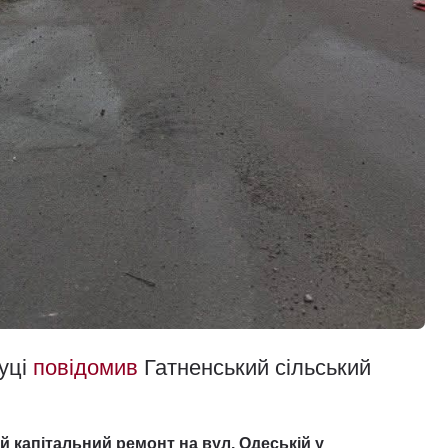
буці
повідомив
Гатненський сільський
й капітальний ремонт на вул. Одеській у