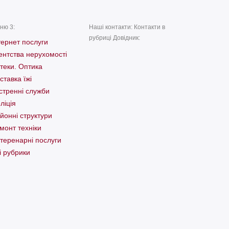
ню 3:
Наші контакти: Контакти в
рубриці Довідник:
тернет послуги
ентства нерухомості
теки. Оптика
ставка їжі
стренні служби
ліція
йонні структури
монт техніки
теренарні послуги
і рубрики