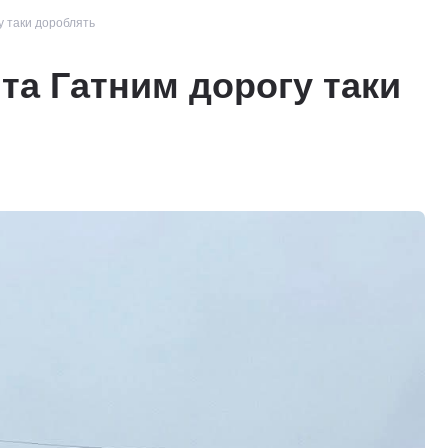
у таки дороблять
та Гатним дорогу таки