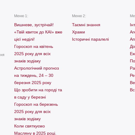
Меню 1:
Меню 2:
Ме
Вишневе, зустрічай!
Таємні знання
Ін
«Твій квиток до КАІ» вже
Храми
Аг
цієї неділі!
Історичні паралелі
Ап
Гороскоп на квітень
До
2025 року для всіх
Ек
ння
знаків зодіаку
По
Астрологічний прогноз
Ра
на тиждень, 24 – 30
Ре
березня 2025 року
Ве
Що зробити на городі та
Вс
в саду у березні
Гороскоп на березень
2025 року для всіх
знаків зодіаку
Коли святкуємо
Масляну в 2025 році.