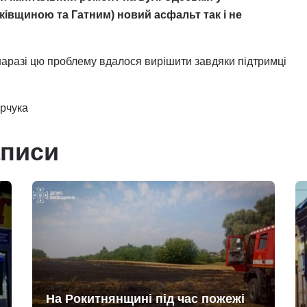
ківщиною та Гатним) новий асфальт так і не
наразі цю проблему вдалося вирішити завдяки підтримці
арчука
аписи
На Рокитнянщині під час пожежі