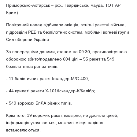
Приморсько-Ахтарськ – рф., Гвардійське, Чауда, ТОТ АР
Крим).
Повітряний напад відбивали авіація, зенітні ракетні війська,
підрозділи РЕБ та безпілотних систем, мобільні вогневі групи
Сил оборони України.
За попередніми даними, станом на 09:30, протиповітряною
обороною збито/подавлено 604 цілі – 55 ракет та 549
безпілотників різних типів:
- 11 балістичних ракет Іскандер-М/С-400;
- 44 крилаті ракети Х-101/Іскандер-К/Калібр;
- 549 ворожих БпЛА різних типів.
Крім того, 19 ворожих ракет, імовірно, не досягли цілей,
інформація уточнюється, можливі місця падіння
встановлюються.