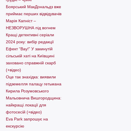
Боярський МакДональдз вже
приймає перших відвідувачів
Марія Капніст –
НЕЗВОРУШНА під вогнем
Кращі детективні серіали
2024 року: вибір редакції
Ефект “Вау!” У закинутій
сільській хаті на Київщині
заховано справжній скарб
(+відео)
Оце так знахідка: виявили
підземелля палацу гетьмана
Кирила Розумовського
Мальовнича Вишгородщина:
найкращі локації для
фотосесій (+відео)
Eva Park запрошує на
екскурсію