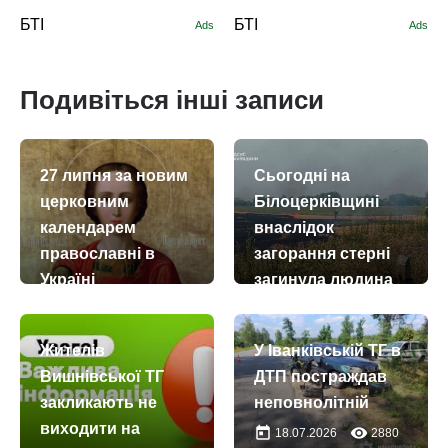
БТІ
БТІ
Ads
Ads
Подивіться інші записи
27 липня за новим
Сьогодні на
церковним
Білоцерківщині
календарем
внаслідок
православні в
загорання стерні
Україні
загинула людина
вшановують
today
remove_red_eye
03.08.2026
1366
пам’ять
Жителів
У Іванківській ТГ в
великомученика і
Вишнівської ТГ
ДТП постраждав
цілителя
закликають не
неповнолітній
Пантелеймона
виходити на
today
remove_red_eye
18.07.2026
2880
today
remove_red_eye
27.07.2026
57