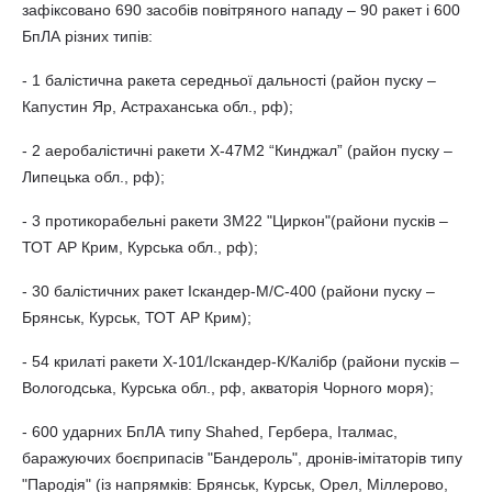
зафіксовано 690 засобів повітряного нападу – 90 ракет і 600
БпЛА різних типів:
- 1 балістична ракета середньої дальності (район пуску –
Капустин Яр, Астраханська обл., рф);
- 2 аеробалістичні ракети Х-47М2 “Кинджал” (район пуску –
Липецька обл., рф);
- 3 протикорабельні ракети 3М22 "Циркон"(райони пусків –
ТОТ АР Крим, Курська обл., рф);
- 30 балістичних ракет Іскандер-М/С-400 (райони пуску –
Брянськ, Курськ, ТОТ АР Крим);
- 54 крилаті ракети Х-101/Іскандер-К/Калібр (райони пусків –
Вологодська, Курська обл., рф, акваторія Чорного моря);
- 600 ударних БпЛА типу Shahed, Гербера, Італмас,
баражуючих боєприпасів "Бандероль", дронів-імітаторів типу
"Пародія" (із напрямків: Брянськ, Курськ, Орел, Міллерово,