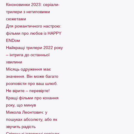
Кіноновинки 2023: серіали-
трилери з нетиповими
сюжетами
Для романтичного настрою:
фільми про любов із HAPPY
ENDом
Найкращі трилери 2022 року
– інтрига до останньої
хвилини
Місяць одруження має
значення. Він може багато
розповісти про ваш шлюб.
Не вірите – перевірте!
Кращі фільми про кохання
року, що минув
Микола Леонтович: у
пошуках абсолюту, або як
звучить радість
Свіженькі історичні серіали: