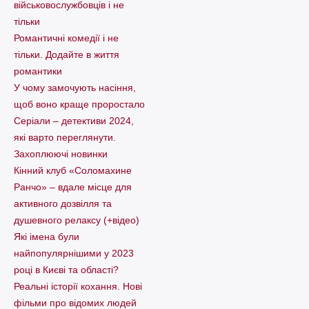
військовослужбовців і не
тільки
Романтичні комедії і не
тільки. Додайте в життя
романтики
У чому замочують насіння,
щоб воно краще проростало
Серіали – детективи 2024,
які варто пеpеглянути.
Захоплюючі новинки
Кінний клуб «Соломахине
Ранчо» – вдале місце для
активного дозвілля та
душевного релаксу (+відео)
Які імена були
найпопулярнішими у 2023
році в Києві та області?
Реальні історії кохання. Нові
фільми про відомих людей