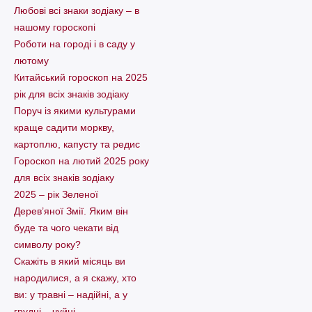
Любові всі знаки зодіаку – в
нашому гороскопі
Pоботи на городі і в саду у
лютому
Китайський гороскоп на 2025
рік для всіх знаків зодіаку
Поруч із якими культурами
краще садити моркву,
картоплю, капусту та редис
Гороскоп на лютий 2025 року
для всіх знаків зодіаку
2025 – рік Зеленої
Дерев’яної Змії. Яким він
буде та чого чекати від
символу року?
Скажіть в який місяць ви
народилися, а я скажу, хто
ви: у травні – надійні, а у
грудні – чуйні