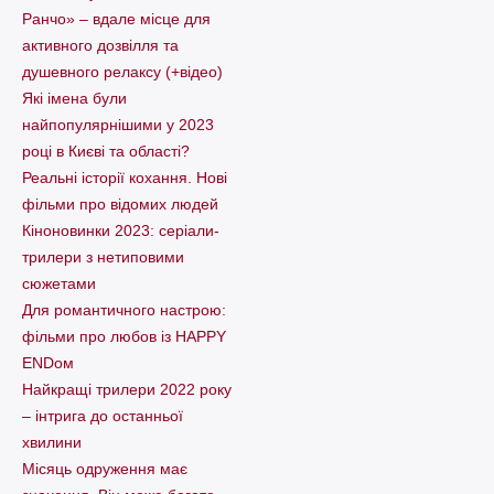
Ранчо» – вдале місце для
активного дозвілля та
душевного релаксу (+відео)
Які імена були
найпопулярнішими у 2023
році в Києві та області?
Реальні історії кохання. Нові
фільми про відомих людей
Кіноновинки 2023: серіали-
трилери з нетиповими
сюжетами
Для романтичного настрою:
фільми про любов із HAPPY
ENDом
Найкращі трилери 2022 року
– інтрига до останньої
хвилини
Місяць одруження має