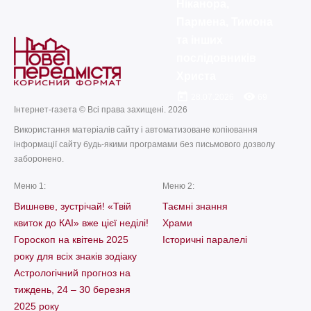
Ніканора,
Пармена, Тимона
та інших
послідовників
Христа
today
remove_red_eye
28.07.2026
69
Інтернет-газета © Всі права захищені. 2026
Використання матеріалів сайту і автоматизоване копіювання
інформації сайту будь-якими програмами без письмового дозволу
заборонено.
Меню 1:
Меню 2:
Вишневе, зустрічай! «Твій
Таємні знання
квиток до КАІ» вже цієї неділі!
Храми
Гороскоп на квітень 2025
Історичні паралелі
року для всіх знаків зодіаку
Астрологічний прогноз на
тиждень, 24 – 30 березня
2025 року