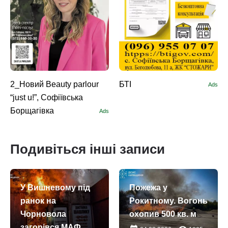
2_Новий Beauty parlour
БТІ
Ads
“just u!”, Софіївська
Борщагівка
Ads
Подивіться інші записи
У Вишневому під
Пожежа у
ранок на
Рокитному. Вогонь
Чорновола
охопив 500 кв. м
загорівся МАФ