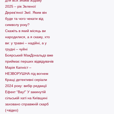
для всіх знаків зодіаку
2025 – рік Зеленої
Дерев’яної Змії. Яким він
буде та чого чекати від
символу року?
Скажіть в який місяць ви
народилися, а я скажу, хто
ви: у травні – надійні, а у
грудні – чуйні
Боярський МакДональдз вже
приймає перших відвідувачів
Марія Капніст –
НЕЗВОРУШНА під вогнем
Кращі детективні серіали
2024 року: вибір редакції
Ефект “Вау!” У закинутій
сільській хаті на Київщині
заховано справжній скарб
(+відео)