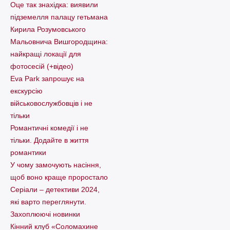
Оце так знахідка: виявили
підземелля палацу гетьмана
Кирила Розумовського
Мальовнича Вишгородщина:
найкращі локації для
фотосесій (+відео)
Eva Park запрошує на
екскурсію
військовослужбовців і не
тільки
Романтичні комедії і не
тільки. Додайте в життя
романтики
У чому замочують насіння,
щоб воно краще проростало
Серіали – детективи 2024,
які варто пеpеглянути.
Захоплюючі новинки
Кінний клуб «Соломахине