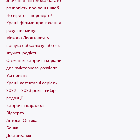
значення. Він може багато
розповісти про ваш шлюб.
Не вірите – перевірте!
Кращі фільми про кохання
року, що минув
Микола Леонтович: у
пошуках абсолюту, або як
звучить радість
Свіженькі історичні серіали:
для змістовного дозвілля
Усі новини
Кращі детективні серіали
2022 – 2023 років: вибір
редакції
Історичні паралелі
Відверто
Аптеки. Оптика
Банки
Доставка їжі