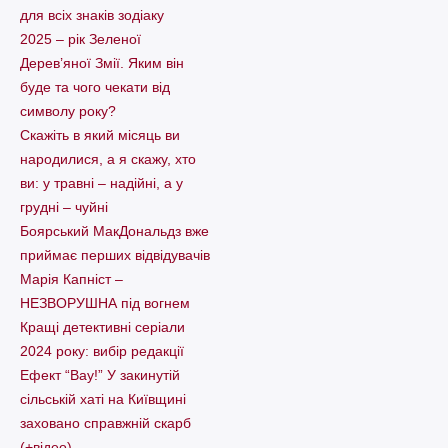
для всіх знаків зодіаку
2025 – рік Зеленої
Дерев’яної Змії. Яким він
буде та чого чекати від
символу року?
Скажіть в який місяць ви
народилися, а я скажу, хто
ви: у травні – надійні, а у
грудні – чуйні
Боярський МакДональдз вже
приймає перших відвідувачів
Марія Капніст –
НЕЗВОРУШНА під вогнем
Кращі детективні серіали
2024 року: вибір редакції
Ефект “Вау!” У закинутій
сільській хаті на Київщині
заховано справжній скарб
(+відео)