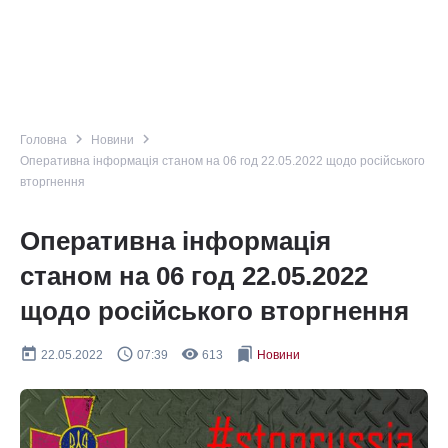
navigate_next
navigate_next
Головна
Новини
Оперативна інформація станом на 06 год 22.05.2022 щодо російського
вторгнення
Оперативна інформація
станом на 06 год 22.05.2022
щодо російського вторгнення
today
query_builder
remove_red_eye
bookmarks
22.05.2022
07:39
613
Новини