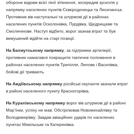
оборони вздовж всієї лінії зіткнення, зосередив зусилля у
напрямку населених пунктів Сєвєродонецьк та Лисичанськ.
Противник вів наступальні та штурмові дії в районах
населених пунктів Осколонівка, Пурдівка, Щедрищеве та
Смолянінове. Наступ відбито, ворог зазнав втрат та був
вимушений відійти на старі позиції.
На Бахмутському напрямку
, за підтримки артилерії,
противник намагався покращити тактичне положення в
районах населених пунктів Трипілля, Липове і Василівка,
бойові дії тривають.
На Авдіївському напрямку
російські окупанти зазнали втрат
в районі населеного пункту Красногорівка.
На Курахівському напрямку
ворог вів штурмові дії в районі
Мар’їнки, успіху не мав. Обстрілював Новомихайлівку та
Володимирівку. Завдав авіаційних ударів по населених
пунктах Микільське та Катеринівка.