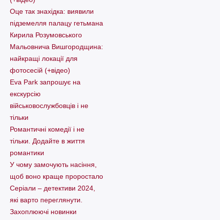
Оце так знахідка: виявили
підземелля палацу гетьмана
Кирила Розумовського
Мальовнича Вишгородщина:
найкращі локації для
фотосесій (+відео)
Eva Park запрошує на
екскурсію
військовослужбовців і не
тільки
Романтичні комедії і не
тільки. Додайте в життя
романтики
У чому замочують насіння,
щоб воно краще проростало
Серіали – детективи 2024,
які варто пеpеглянути.
Захоплюючі новинки