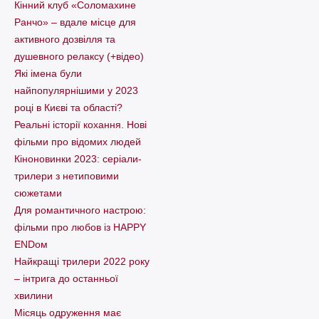
Кінний клуб «Соломахине
Ранчо» – вдале місце для
активного дозвілля та
душевного релаксу (+відео)
Які імена були
найпопулярнішими у 2023
році в Києві та області?
Реальні історії кохання. Нові
фільми про відомих людей
Кіноновинки 2023: серіали-
трилери з нетиповими
сюжетами
Для романтичного настрою:
фільми про любов із HAPPY
ENDом
Найкращі трилери 2022 року
– інтрига до останньої
хвилини
Місяць одруження має