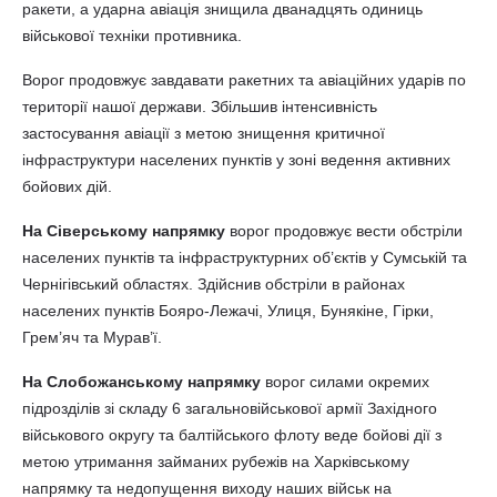
ракети, а ударна авіація знищила дванадцять одиниць
військової техніки противника.
Ворог продовжує завдавати ракетних та авіаційних ударів по
території нашої держави. Збільшив інтенсивність
застосування авіації з метою знищення критичної
інфраструктури населених пунктів у зоні ведення активних
бойових дій.
На Сіверському напрямку
ворог продовжує вести обстріли
населених пунктів та інфраструктурних об’єктів у Сумській та
Чернігівський областях. Здійснив обстріли в районах
населених пунктів Бояро-Лежачі, Улиця, Бунякіне, Гірки,
Грем’яч та Мурав’ї.
На Слобожанському напрямку
ворог силами окремих
підрозділів зі складу 6 загальновійськової армії Західного
військового округу та балтійського флоту веде бойові дії з
метою утримання займаних рубежів на Харківському
напрямку та недопущення виходу наших військ на