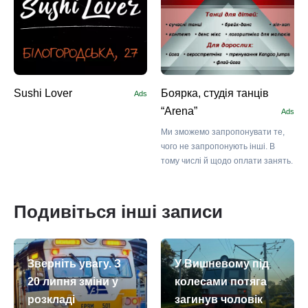
Sushi Lоver
Боярка, студія танців
Ads
“Arena”
Ads
Ми зможемо запропонувати те,
чого не запропонують інші. В
тому числі й щодо оплати занять.
Подивіться інші записи
Зверніть увагу. З
У Вишневому під
20 липня зміни у
колесами потяга
розкладі
загинув чоловік