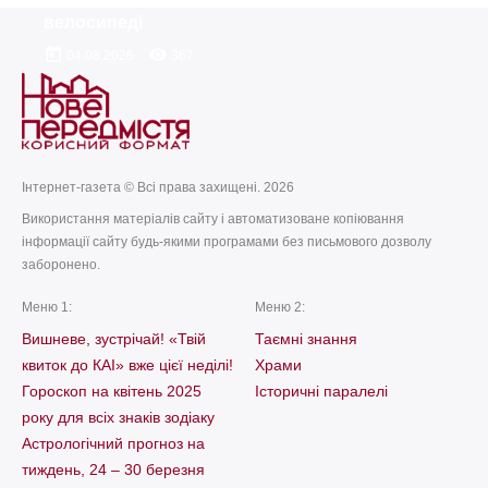
велосипеді
today
remove_red_eye
04.08.2026
367
Інтернет-газета © Всі права захищені. 2026
Використання матеріалів сайту і автоматизоване копіювання
інформації сайту будь-якими програмами без письмового дозволу
заборонено.
Меню 1:
Меню 2:
Вишневе, зустрічай! «Твій
Таємні знання
квиток до КАІ» вже цієї неділі!
Храми
Гороскоп на квітень 2025
Історичні паралелі
року для всіх знаків зодіаку
Астрологічний прогноз на
тиждень, 24 – 30 березня