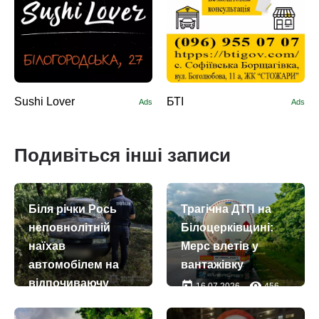
Sushi Lоver
БТІ
Ads
Ads
Подивіться інші записи
Біля річки Рось
Трагічна ДТП на
неповнолітній
Білоцерківщині:
наїхав
Мерс влетів у
автомобілем на
вантажівку
відпочиваючу
today
remove_red_eye
16.07.2026
456
today
remove_red_eye
02.08.2026
900