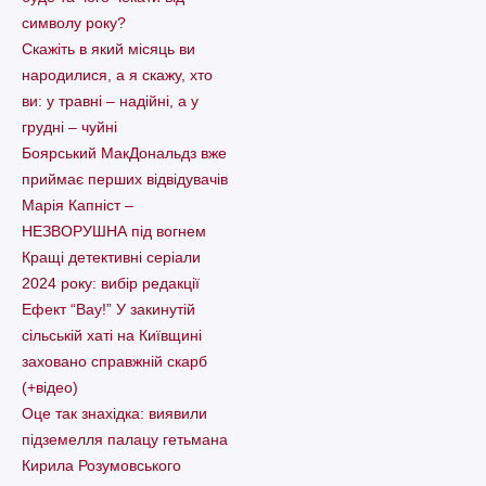
символу року?
Скажіть в який місяць ви
народилися, а я скажу, хто
ви: у травні – надійні, а у
грудні – чуйні
Боярський МакДональдз вже
приймає перших відвідувачів
Марія Капніст –
НЕЗВОРУШНА під вогнем
Кращі детективні серіали
2024 року: вибір редакції
Ефект “Вау!” У закинутій
сільській хаті на Київщині
заховано справжній скарб
(+відео)
Оце так знахідка: виявили
підземелля палацу гетьмана
Кирила Розумовського