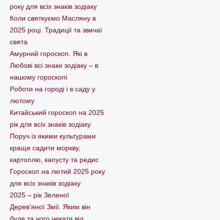
року для всіх знаків зодіаку
Коли святкуємо Масляну в
2025 році. Традиції та звичаї
свята
Амурний гороскоп. Які в
Любові всі знаки зодіаку – в
нашому гороскопі
Pоботи на городі і в саду у
лютому
Китайський гороскоп на 2025
рік для всіх знаків зодіаку
Поруч із якими культурами
краще садити моркву,
картоплю, капусту та редис
Гороскоп на лютий 2025 року
для всіх знаків зодіаку
2025 – рік Зеленої
Дерев’яної Змії. Яким він
буде та чого чекати від