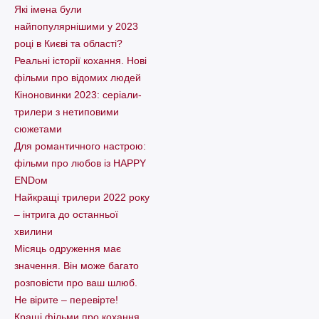
Які імена були
найпопулярнішими у 2023
році в Києві та області?
Реальні історії кохання. Нові
фільми про відомих людей
Кіноновинки 2023: серіали-
трилери з нетиповими
сюжетами
Для романтичного настрою:
фільми про любов із HAPPY
ENDом
Найкращі трилери 2022 року
– інтрига до останньої
хвилини
Місяць одруження має
значення. Він може багато
розповісти про ваш шлюб.
Не вірите – перевірте!
Кращі фільми про кохання