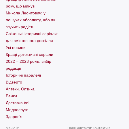
року, що минув
Микола Леонтович: у
пошуках абсолюту, або як
звучить радість
Свіженькі історичні серіали:
для змістовного дозвілля
Усі новини
Кращі детективні серіали
2022 – 2023 років: вибір
редакції
Історичні паралелі
Відверто
Аптеки. Оптика
Банки
Доставка їжі
Медпослуги
Здоров’я
Меню 3:
Наші контакти: Контакти в