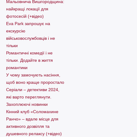
Мальовнича Вишгородщина:
найкращі локації для
фотосесій (+відео)
Eva Park запрошує на
екскурсію
військовослужбовців і не
тільки
Романтичні комедії і не
тільки. Додайте в життя
романтики
У чому замочують насіння,
щоб воно краще проростало
Серіали – детективи 2024,
які варто пеpеглянути.
Захоплюючі новинки
Кінний клуб «Соломахине
Ранчо» – вдале місце для
активного дозвілля та
душевного релаксу (+відео)