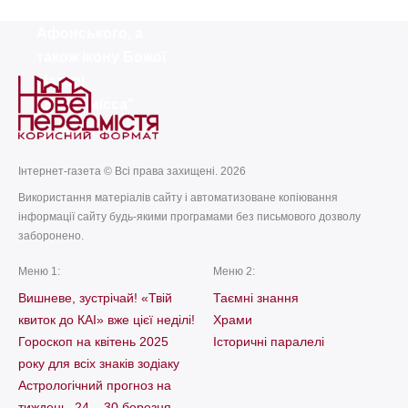
Афанасія
today
remove_red_eye
04.08.2026
34
Афонського, а
також ікону Божої
Матері
“Економісса”
today
remove_red_eye
05.07.2026
64
Інтернет-газета © Всі права захищені. 2026
Використання матеріалів сайту і автоматизоване копіювання
інформації сайту будь-якими програмами без письмового дозволу
заборонено.
Меню 1:
Меню 2:
Вишневе, зустрічай! «Твій
Таємні знання
квиток до КАІ» вже цієї неділі!
Храми
Гороскоп на квітень 2025
Історичні паралелі
року для всіх знаків зодіаку
Астрологічний прогноз на
тиждень, 24 – 30 березня