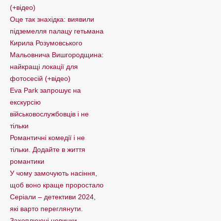
(+відео)
Оце так знахідка: виявили
підземелля палацу гетьмана
Кирила Розумовського
Мальовнича Вишгородщина:
найкращі локації для
фотосесій (+відео)
Eva Park запрошує на
екскурсію
військовослужбовців і не
тільки
Романтичні комедії і не
тільки. Додайте в життя
романтики
У чому замочують насіння,
щоб воно краще проростало
Серіали – детективи 2024,
які варто пеpеглянути.
Захоплюючі новинки