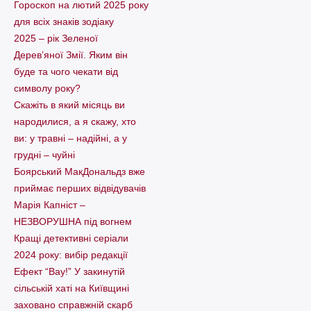
Гороскоп на лютий 2025 року
для всіх знаків зодіаку
2025 – рік Зеленої
Дерев’яної Змії. Яким він
буде та чого чекати від
символу року?
Скажіть в який місяць ви
народилися, а я скажу, хто
ви: у травні – надійні, а у
грудні – чуйні
Боярський МакДональдз вже
приймає перших відвідувачів
Марія Капніст –
НЕЗВОРУШНА під вогнем
Кращі детективні серіали
2024 року: вибір редакції
Ефект “Вау!” У закинутій
сільській хаті на Київщині
заховано справжній скарб