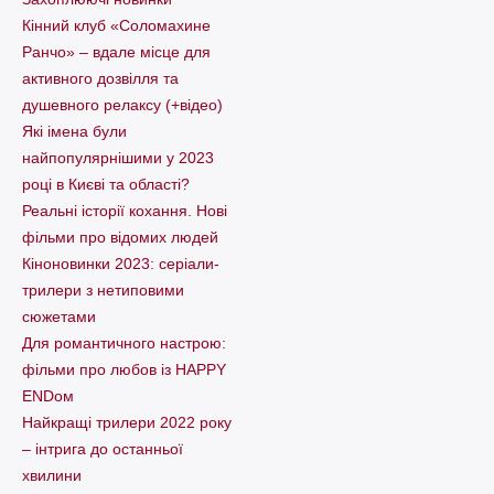
Кінний клуб «Соломахине
Ранчо» – вдале місце для
активного дозвілля та
душевного релаксу (+відео)
Які імена були
найпопулярнішими у 2023
році в Києві та області?
Реальні історії кохання. Нові
фільми про відомих людей
Кіноновинки 2023: серіали-
трилери з нетиповими
сюжетами
Для романтичного настрою:
фільми про любов із HAPPY
ENDом
Найкращі трилери 2022 року
– інтрига до останньої
хвилини