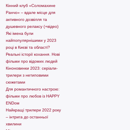
Кінний клуб «Соломахине
Ранчо» – вдале місце для
активного дозвілля та
душевного релаксу (+відео)
Які імена були
найпопулярнішими у 2023
році в Києві та області?
Реальні історії кохання. Нові
фільми про відомих людей
Кіноновинки 2023: серіали-
трилери з нетиповими
сюжетами
Для романтичного настрою:
фільми про любов із HAPPY
ENDом
Найкращі трилери 2022 року
– інтрига до останньої
хвилини