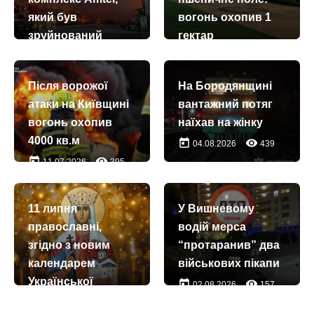
який був
вогонь охопив 1
зруйнований
гектар
унаслідок ворожої
today
remove_red_eye
21.07.2026
270
атаки, планують
Після ворожої
На Бородянщині
відбудувати за 6-
атаки на Київщині
вантажний потяг
10 місяців
вогонь охопив
наїхав на жінку
today
remove_red_eye
28.07.2026
47
4000 кв.м
today
remove_red_eye
04.08.2026
439
today
remove_red_eye
11.07.2026
395
11 липня
У Вишневому
православні,
водій мерса
згідно з новим
“протаранив” два
календарем
військових пікапи
Української
today
remove_red_eye
02.08.2026
157
церкви,