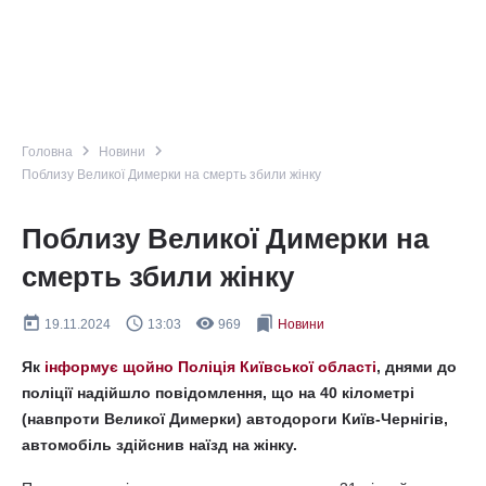
navigate_next
navigate_next
Головна
Новини
Поблизу Великої Димерки на смерть збили жінку
Поблизу Великої Димерки на
смерть збили жінку
today
query_builder
remove_red_eye
bookmarks
19.11.2024
13:03
969
Новини
Як
інформує щойно Поліція Київської області
, днями до
поліції надійшло повідомлення, що на 40 кілометрі
(навпроти Великої Димерки) автодороги Київ-Чернігів,
автомобіль здійснив наїзд на жінку.