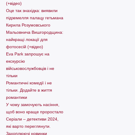
(+відео)
Оце так знахідка: виявили
підземелля палацу гетьмана
Кирила Розумовського
Мальовнича Вишгородщина:
найкращі локації для
фотосесій (+відео)
Eva Park запрошує на
екскурсію
військовослужбовців і не
тільки
Романтичні комедії і не
тільки. Додайте в життя
романтики
У чому замочують насіння,
щоб воно краще проростало
Серіали – детективи 2024,
які варто пеpеглянути.
Захоплюючі новинки