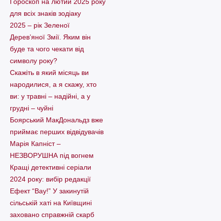
Гороскоп на лютий 2025 року
для всіх знаків зодіаку
2025 – рік Зеленої
Дерев’яної Змії. Яким він
буде та чого чекати від
символу року?
Скажіть в який місяць ви
народилися, а я скажу, хто
ви: у травні – надійні, а у
грудні – чуйні
Боярський МакДональдз вже
приймає перших відвідувачів
Марія Капніст –
НЕЗВОРУШНА під вогнем
Кращі детективні серіали
2024 року: вибір редакції
Ефект “Вау!” У закинутій
сільській хаті на Київщині
заховано справжній скарб