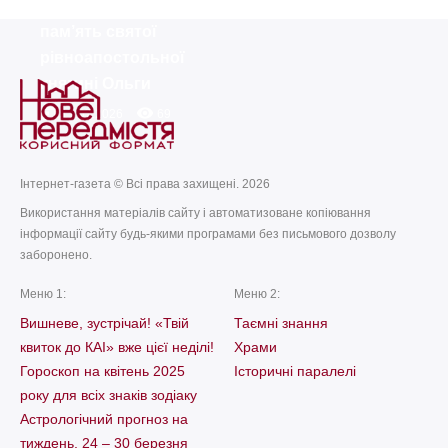
вшановують
пам’ять святої
рівноапостольної
княгині Ольги
today
remove_red_eye
11.07.2026
69
Інтернет-газета © Всі права захищені. 2026
Використання матеріалів сайту і автоматизоване копіювання
інформації сайту будь-якими програмами без письмового дозволу
заборонено.
Меню 1:
Меню 2:
Вишневе, зустрічай! «Твій
Таємні знання
квиток до КАІ» вже цієї неділі!
Храми
Гороскоп на квітень 2025
Історичні паралелі
року для всіх знаків зодіаку
Астрологічний прогноз на
тиждень, 24 – 30 березня