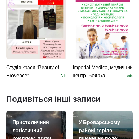
Студія краси “Beauty of
Imperial Medica, медичний
Provence”
центр, Боярка
Ads
Ads
Подивіться інші записи
Пристоличний
У Броварському
логістичний
районі горіло
комплекс Amtel,
пшеничне поле: