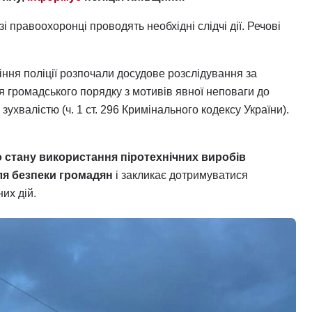
правоохоронці проводять необхідні слідчі дії. Речові
ння поліції розпочали досудове розслідування за
я громадського порядку з мотивів явної неповаги до
ухвалістю (ч. 1 ст. 296 Кримінального кодексу України).
 стану використання піротехнічних виробів
ля безпеки громадян
і закликає дотримуватися
их дій.