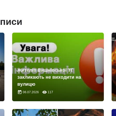
аписи
Жителів Вишнівської ТГ
закликають не виходити на
вулицю
today
remove_red_eye
06.07.2026
117