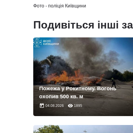
Фото - поліція Київщини
Подивіться інші з
Пожежа у Рокитному. Вогонь
охопив 500 кв. м
today
remove_red_eye
04.08.2026
1895