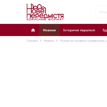
home
Новини
Історичні паралелі
Зд
navigate_next
navigate_next
Головна
Новини
Поліція встановила зловмисника, я