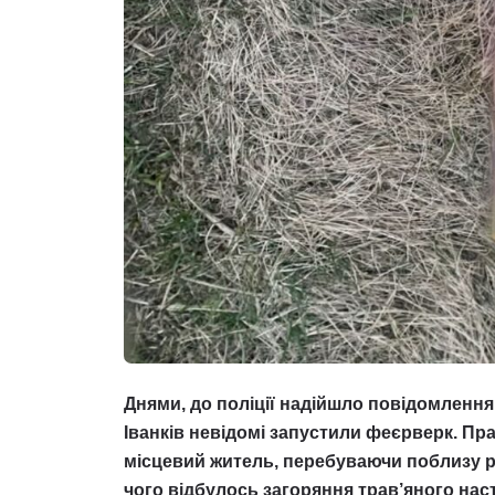
Днями, до поліції надійшло повідомлення
Іванків невідомі запустили феєрверк. П
місцевий житель, перебуваючи поблизу р
чого відбулось загоряння трав’яного нас