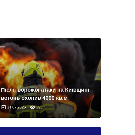
Після ворожої атаки на Київщині
вогонь охопив 4000 кв.м
today
remove_red_eye
11.07.2026
395