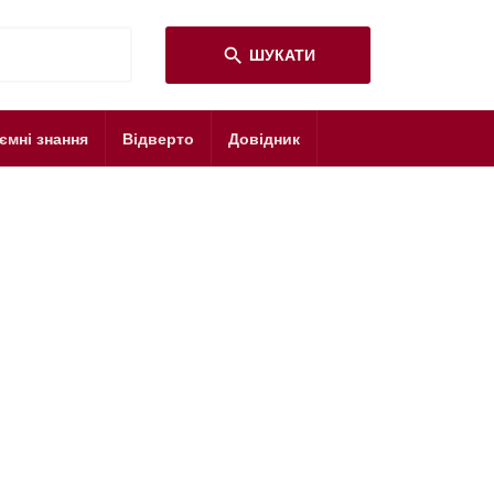
search
ШУКАТИ
ємні знання
Відверто
Довідник