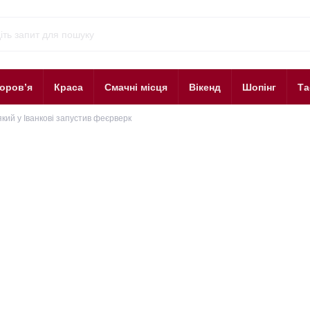
оров’я
Краса
Смачні місця
Вікенд
Шопінг
Та
кий у Іванкові запустив феєрверк