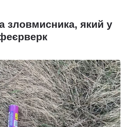
а зловмисника, який у
 феєрверк