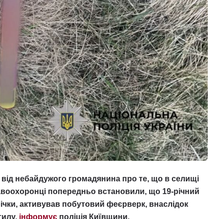
 від небайдужого громадянина про те, що в селищі
равоохоронці попередньо встановили, що 19-річний
ічки, активував побутовий феєрверк, внаслідок
тилу,
інформує
поліція Київщини.