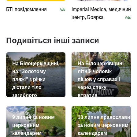
БТІ повідомлення
Imperial Medica, медичний
Ads
центр, Боярка
Ads
Подивіться інші записи
На Білоцерківщині,
На Білоцерківщині
на “Золотому
літній чоловік
пляжі” з річки
пішов у справах і
дістали тіло
через спеку
загиблого
втратив
свідомість. Як
today
remove_red_eye
03.08.2026
102
шукали зниклого
9 липня за новим
18 липня православні
today
remove_red_eye
04.07.2026
111
церковним
за новим церковним
календарем
календарем