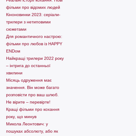
фільми про відомих людей
Кіноновинки 2023: серіали-
трилери з нетиповими
сюжетами
Для романтичного настрою:
фільми про любов із HAPPY
ENDом
Найкращі трилери 2022 року
– інтрига до останньої
хвилини
Місяць одруження має
значення. Він може багато
розповісти про ваш шлюб.
Не вірите – перевірте!
Кращі фільми про кохання
року, що минув
Микола Леонтович: у
пошуках абсолюту, або як