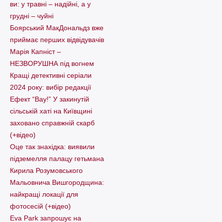
ви: у травні – надійні, а у
грудні – чуйні
Боярський МакДональдз вже
приймає перших відвідувачів
Марія Капніст –
НЕЗВОРУШНА під вогнем
Кращі детективні серіали
2024 року: вибір редакції
Ефект “Вау!” У закинутій
сільській хаті на Київщині
заховано справжній скарб
(+відео)
Оце так знахідка: виявили
підземелля палацу гетьмана
Кирила Розумовського
Мальовнича Вишгородщина:
найкращі локації для
фотосесій (+відео)
Eva Park запрошує на