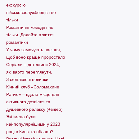
екскурсію
військовослужбовців і не
тільки
Романтичні комедії і не
тільки. Додайте в життя
романтики
У чому замочують насіння,
щоб воно краще проростало
Серіали – детективи 2024,
які варто пеpеглянути.
Захоплюючі новинки
Кінний клуб «Соломахине
Ранчо» – вдале місце для
активного дозвілля та
душевного релаксу (+відео)
Які імена були
найпопулярнішими у 2023
році в Києві та області?
Реальні історії кохання. Нові