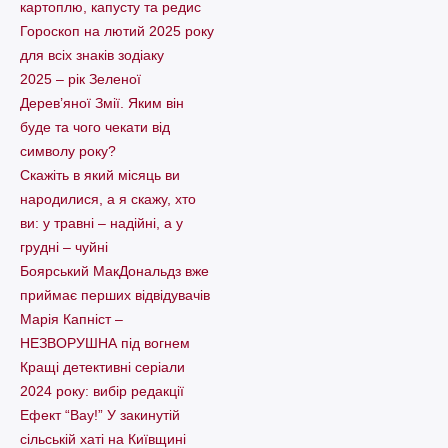
картоплю, капусту та редис
Гороскоп на лютий 2025 року
для всіх знаків зодіаку
2025 – рік Зеленої
Дерев’яної Змії. Яким він
буде та чого чекати від
символу року?
Скажіть в який місяць ви
народилися, а я скажу, хто
ви: у травні – надійні, а у
грудні – чуйні
Боярський МакДональдз вже
приймає перших відвідувачів
Марія Капніст –
НЕЗВОРУШНА під вогнем
Кращі детективні серіали
2024 року: вибір редакції
Ефект “Вау!” У закинутій
сільській хаті на Київщині