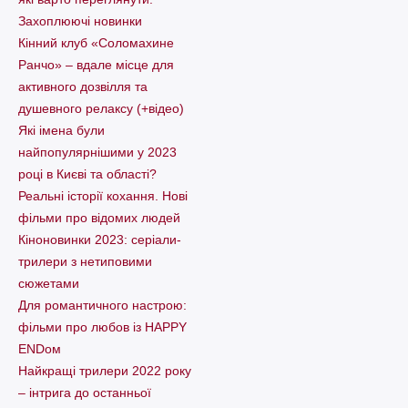
Захоплюючі новинки
Кінний клуб «Соломахине
Ранчо» – вдале місце для
активного дозвілля та
душевного релаксу (+відео)
Які імена були
найпопулярнішими у 2023
році в Києві та області?
Реальні історії кохання. Нові
фільми про відомих людей
Кіноновинки 2023: серіали-
трилери з нетиповими
сюжетами
Для романтичного настрою:
фільми про любов із HAPPY
ENDом
Найкращі трилери 2022 року
– інтрига до останньої