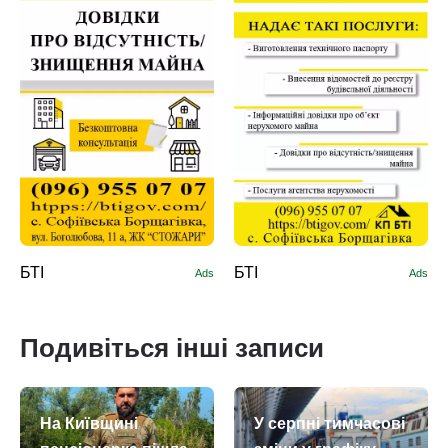
БТІ
БТІ
Ads
Ads
Подивіться інші записи
На Київщині
У серпні тимчасові