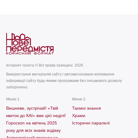
today
remove_red_eye
05.08.2026
137
Інтернет-газета © Всі права захищені. 2026
Використання матеріалів сайту і автоматизоване копіювання
інформації сайту будь-якими програмами без письмового дозволу
заборонено.
Меню 1:
Меню 2:
Вишневе, зустрічай! «Твій
Таємні знання
квиток до КАІ» вже цієї неділі!
Храми
Гороскоп на квітень 2025
Історичні паралелі
року для всіх знаків зодіаку
Астрологічний прогноз на