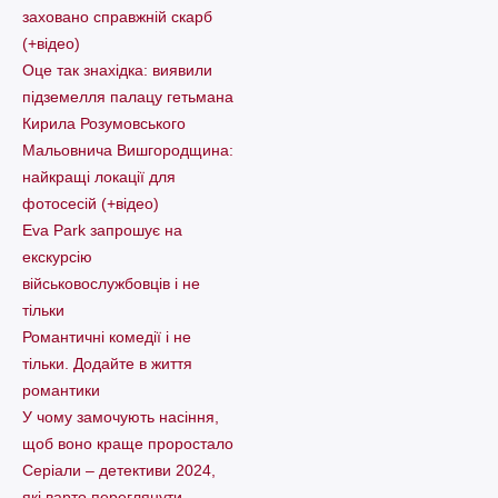
заховано справжній скарб
(+відео)
Оце так знахідка: виявили
підземелля палацу гетьмана
Кирила Розумовського
Мальовнича Вишгородщина:
найкращі локації для
фотосесій (+відео)
Eva Park запрошує на
екскурсію
військовослужбовців і не
тільки
Романтичні комедії і не
тільки. Додайте в життя
романтики
У чому замочують насіння,
щоб воно краще проростало
Серіали – детективи 2024,
які варто пеpеглянути.