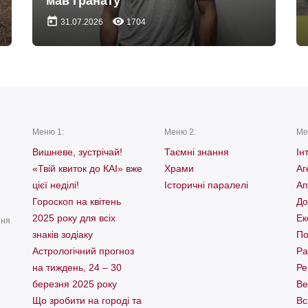
мав гранату
today
remove_red_eye
31.07.2026
1704
Меню 1:
Меню 2:
Ме
Вишневе, зустрічай!
Таємні знання
Ін
«Твій квиток до КАІ» вже
Храми
Аг
цієї неділі!
Історичні паралелі
Ап
Гороскоп на квітень
До
2025 року для всіх
Ек
ння
знаків зодіаку
По
Астрологічний прогноз
Ра
на тиждень, 24 – 30
Ре
березня 2025 року
Ве
Що зробити на городі та
Вс