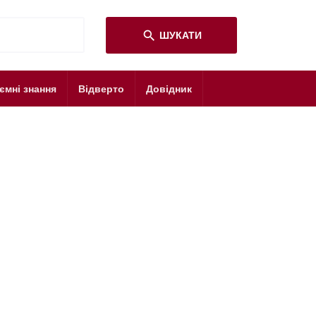
search
ШУКАТИ
ємні знання
Відверто
Довідник