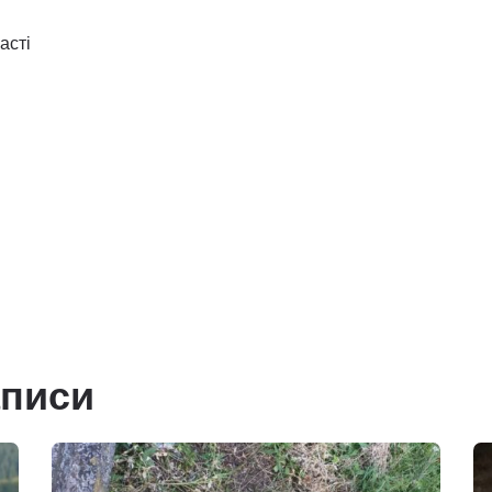
асті
аписи