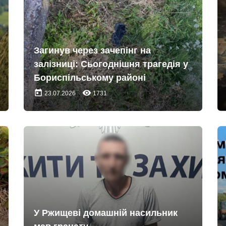
Загинув через зачепінг на
залізниці: Сьогоднішня трагедія у
Бориспільському районі
today
remove_red_eye
23.07.2026
1731
У Ржищеві домашній насильник