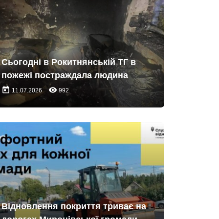
Сьогодні в Рокитнянській ТГ в
пожежі постраждала людина
today
remove_red_eye
11.07.2026
992
Відновлення покриття триває на