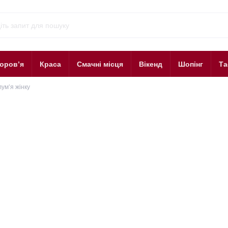
оров’я
Краса
Смачні місця
Вікенд
Шопінг
Та
ум’я жінку