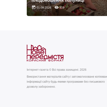
плодоношення полуниці
today
remove_red_eye
01.08.2026
919
Інтернет-газета © Всі права захищені. 2026
Використання матеріалів сайту і автоматизоване копіюва
інформації сайту будь-якими програмами без письмового
дозволу заборонено.