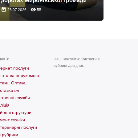
дорогах Миронівської громади
today
remove_red_eye
26.07.2026
55
ню 3:
Наші контакти: Контакти в
рубриці Довідник:
тернет послуги
ентства нерухомості
теки. Оптика
ставка їжі
стренні служби
ліція
йонні структури
монт техніки
теренарні послуги
і рубрики