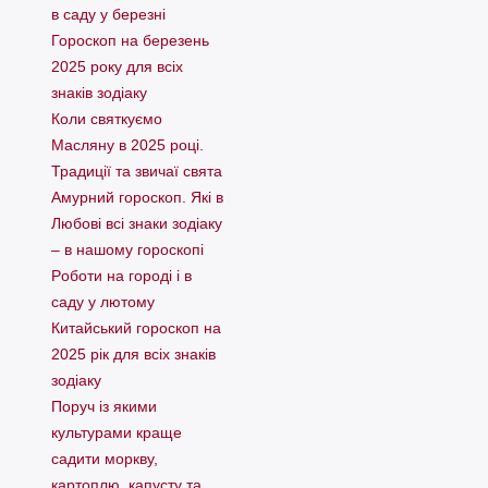
в саду у березні
Гороскоп на березень
2025 року для всіх
знаків зодіаку
Коли святкуємо
Масляну в 2025 році.
Традиції та звичаї свята
Амурний гороскоп. Які в
Любові всі знаки зодіаку
– в нашому гороскопі
Pоботи на городі і в
саду у лютому
Китайський гороскоп на
2025 рік для всіх знаків
зодіаку
Поруч із якими
культурами краще
садити моркву,
картоплю, капусту та