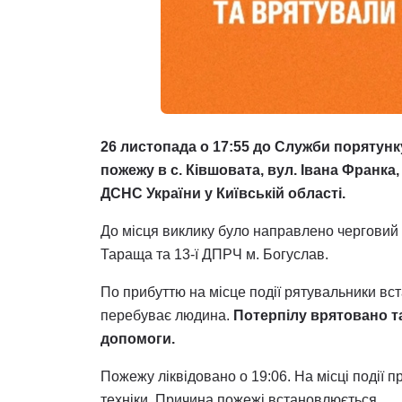
26 листопада о 17:55 до Служби порятун
пожежу в с. Ківшовата, вул. Івана Франк
ДСНС України у Київській області.
До місця виклику було направлено черговий 
Тараща та 13-ї ДПРЧ м. Богуслав.
По прибуттю на місце події рятувальники вс
перебуває людина.
Потерпілу врятовано т
допомоги.
Пожежу ліквідовано о 19:06. На місці події 
техніки. Причина пожежі встановлюється.