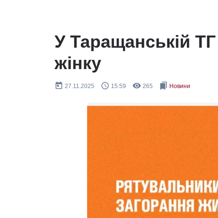
У Таращанській ТГ
жінку
today
query_builder
remove_red_eye
bookmarks
27.11.2025
15:59
265
Новини