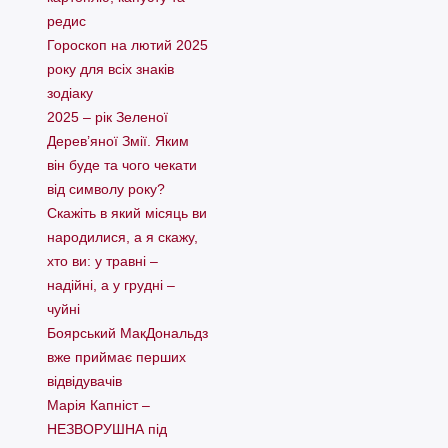
редис
Гороскоп на лютий 2025
року для всіх знаків
зодіаку
2025 – рік Зеленої
Дерев’яної Змії. Яким
він буде та чого чекати
від символу року?
Скажіть в який місяць ви
народилися, а я скажу,
хто ви: у травні –
надійні, а у грудні –
чуйні
Боярський МакДональдз
вже приймає перших
відвідувачів
Марія Капніст –
НЕЗВОРУШНА під