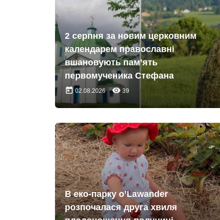
2 серпня за новим церковним
календарем православні
вшановують пам’ять
первомученика Стефана
today
remove_red_eye
02.08.2026
39
В еко-парку o’Lawander
розпочалася друга хвиля