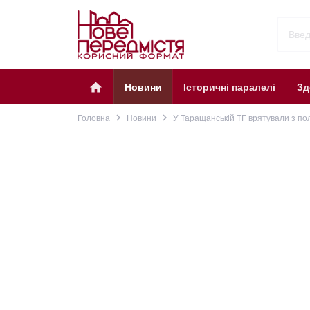
home
Новини
Історичні паралелі
Зд
navigate_next
navigate_next
Головна
Новини
У Таращанській ТГ врятували з пол