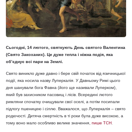
Сьогодні, 14 лютого, святкують День святого Валентина
(Свято Закоханих). Це дуже тепла і ніжна подія, яка
об’єднує всі пари на Землі.
Свято виникло дуже давно і бере свій початок від язичницької
події, яка носила назву Луперкалія. У Давньому Римі цього
дня шанували бога Фавна (його ще називали Луперком),
який був захисником пасовищ і лісів. Всередині лютого
римляни спочатку очищували свої оселі, а потім посипали
підлогу пшеницею і сіллю. Вважалося, що Луперкалія – свято
родючості. Дитяча смертність в ті роки була дуже високою, а
тому воно мало особливо велике значення,
пише ТСН
.