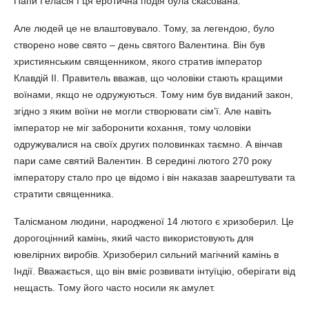
Папи Геласія I ця еротична подія була скасована.
Але людей це не влаштовувало. Тому, за легендою, було
створено нове свято – день святого Валентина. Він був
християнським священником, якого стратив імператор
Клавдій II. Правитель вважав, що чоловіки стають кращими
воїнами, якщо не одружуються. Тому ним був виданий закон,
згідно з яким воїни не могли створювати сім’ї. Але навіть
імператор не міг заборонити кохання, тому чоловіки
одружувалися на своїх других половинках таємно. А вінчав
пари саме святий Валентин. В середині лютого 270 року
імператору стало про це відомо і він наказав заарештувати та
стратити священника.
Талісманом людини, народженої 14 лютого є хризоберил. Це
дорогоцінний камінь, який часто використовують для
ювелірних виробів. Хризоберил сильний магічний камінь в
Індії. Вважається, що він вміє розвивати інтуїцію, оберігати від
нещасть. Тому його часто носили як амулет.