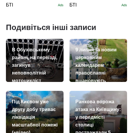
БТІ
БТІ
Ads
Ads
Подивіться інші записи
В Обухівському
9 липня за новим
районі, на переїзді,
церковним
загинув
календарем
неповнолітній
православні
мотоцикліст
вшановують
пам’ять
today
remove_red_eye
05.08.2026
181
священномученика
Під Києвом уже
Ранкова ворожа
Панкратія
другу добу триває
атака на Київщину:
today
remove_red_eye
09.07.2026
69
ліквідація
у передмісті
масштабної пожежі
столиці
(+відео)
постраждали 5