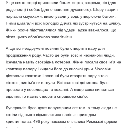
У це свято жерці приносили богам жертв, зокрема, кіз (для
родючості) і собак (для очищення духовного). Шкіру тварин
нарізали смужками, вимочували у воді, утворюючи батоги.
Ними шмагали всіх молодих дівчат, які зустрінуться на шляху.
Жінки охоче підставлялися під удари, адже вважалося, що
після цього обов’язково завагітнієш.
А ще всі неодружені повинні були створити пару для
продовження роду. Часто це були зовсім незнайомі люди.
Існувала навіть своєрідна лотерея. Жінки писали своє ім’я на
клаптику паперу і кидали його до високої урни. Чоловіки
діставали клаптики і повинні були створити пару з тою
жінкою, чиє ім’я витягнули. Всі святкові дні можна було
провести у веселощах та коханні. А якщо союз виявиться
вдалим, то навіть створити справжню сім’ю.
Луперкалія було дуже популярним святом, а тому люди не
хотіли від нього відмовлятися навіть з приходом
християнства. 496 року наказом очільника Римської церкви