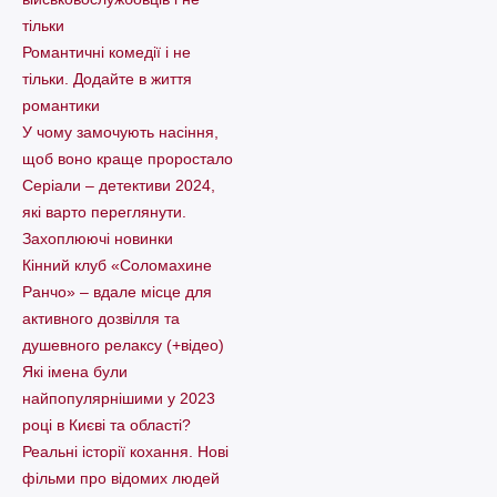
тільки
Романтичні комедії і не
тільки. Додайте в життя
романтики
У чому замочують насіння,
щоб воно краще проростало
Серіали – детективи 2024,
які варто пеpеглянути.
Захоплюючі новинки
Кінний клуб «Соломахине
Ранчо» – вдале місце для
активного дозвілля та
душевного релаксу (+відео)
Які імена були
найпопулярнішими у 2023
році в Києві та області?
Реальні історії кохання. Нові
фільми про відомих людей