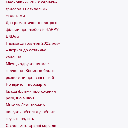
Кіноновинки 2023: серіали-
трилери з нетиповими
сюжетами
Для романтичного настрою:
фільми про любов із HAPPY
ENDом
Найкращі трилери 2022 року
– інтрига до останньої
хвилини
Місяць одруження має
значення. Він може багато
розповісти про ваш шлюб.
Не вірите – перевірте!
Кращі фільми про кохання
року, що минув
Микола Леонтович: у
пошуках абсолюту, або як
звучить радість
Свіженькі історичні серіали: