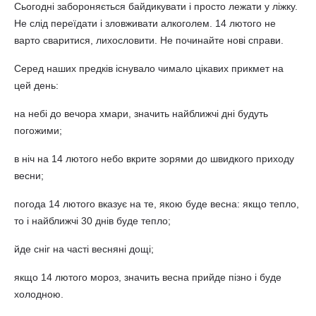
Сьогодні забороняється байдикувати і просто лежати у ліжку.
Не слід переїдати і зловживати алкоголем. 14 лютого не
варто сваритися, лихословити. Не починайте нові справи.
Серед наших предків існувало чимало цікавих прикмет на
цей день:
на небі до вечора хмари, значить найближчі дні будуть
погожими;
в ніч на 14 лютого небо вкрите зорями до швидкого приходу
весни;
погода 14 лютого вказує на те, якою буде весна: якщо тепло,
то і найближчі 30 днів буде тепло;
йде сніг на часті весняні дощі;
якщо 14 лютого мороз, значить весна прийде пізно і буде
холодною.