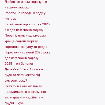
Любові всі знаки зодіаку – в
нашому гороскопі
Pоботи на городі і в саду у
лютому
Китайський гороскоп на 2025
рік для всіх знаків зодіаку
Поруч із якими культурами
краще садити моркву,
картоплю, капусту та редис
Гороскоп на лютий 2025 року
для всіх знаків зодіаку
2025 – рік Зеленої
Дерев’яної Змії. Яким він
буде та чого чекати від
символу року?
Скажіть в який місяць ви
народилися, а я скажу, хто
ви: у травні – надійні, а у
грудні – чуйні