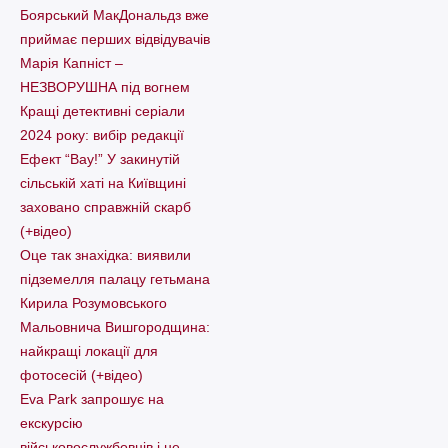
Боярський МакДональдз вже
приймає перших відвідувачів
Марія Капніст –
НЕЗВОРУШНА під вогнем
Кращі детективні серіали
2024 року: вибір редакції
Ефект “Вау!” У закинутій
сільській хаті на Київщині
заховано справжній скарб
(+відео)
Оце так знахідка: виявили
підземелля палацу гетьмана
Кирила Розумовського
Мальовнича Вишгородщина:
найкращі локації для
фотосесій (+відео)
Eva Park запрошує на
екскурсію
військовослужбовців і не