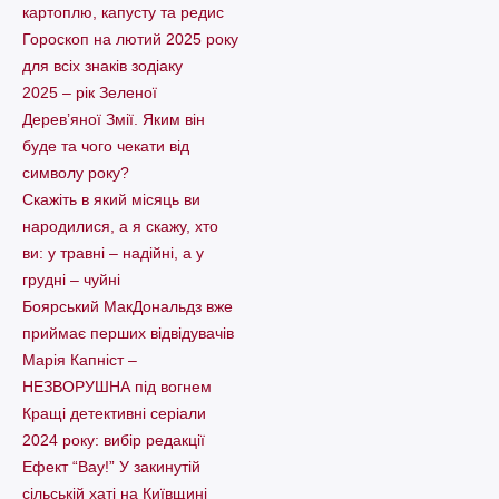
картоплю, капусту та редис
Гороскоп на лютий 2025 року
для всіх знаків зодіаку
2025 – рік Зеленої
Дерев’яної Змії. Яким він
буде та чого чекати від
символу року?
Скажіть в який місяць ви
народилися, а я скажу, хто
ви: у травні – надійні, а у
грудні – чуйні
Боярський МакДональдз вже
приймає перших відвідувачів
Марія Капніст –
НЕЗВОРУШНА під вогнем
Кращі детективні серіали
2024 року: вибір редакції
Ефект “Вау!” У закинутій
сільській хаті на Київщині