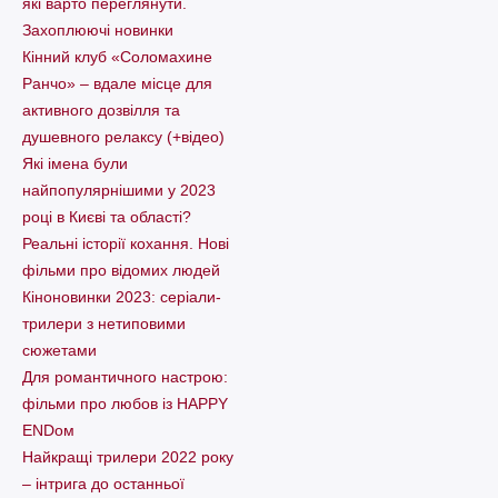
які варто пеpеглянути.
Захоплюючі новинки
Кінний клуб «Соломахине
Ранчо» – вдале місце для
активного дозвілля та
душевного релаксу (+відео)
Які імена були
найпопулярнішими у 2023
році в Києві та області?
Реальні історії кохання. Нові
фільми про відомих людей
Кіноновинки 2023: серіали-
трилери з нетиповими
сюжетами
Для романтичного настрою:
фільми про любов із HAPPY
ENDом
Найкращі трилери 2022 року
– інтрига до останньої