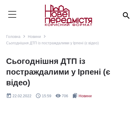
search
navigate_next
navigate_next
Головна
Новини
Сьогоднішня ДТП із постраждалими у Ірпені (є відео)
Сьогоднішня ДТП із
постраждалими у Ірпені (є
відео)
today
query_builder
remove_red_eye
bookmarks
22.02.2022
15:59
706
Новини