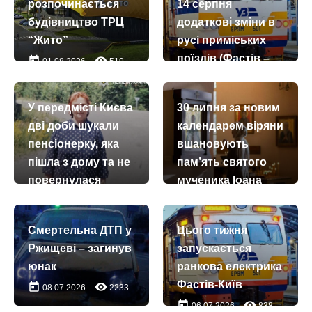
розпочинається
14 серпня
будівництво ТРЦ
додаткові зміни в
“Жито”
русі приміських
поїздів (Фастів –
today
remove_red_eye
01.08.2026
519
Миронівка)
today
remove_red_eye
13.07.2026
668
У передмісті Києва
30 липня за новим
дві доби шукали
календарем віряни
пенсіонерку, яка
вшановують
пішла з дому та не
пам’ять святого
повернулася
мученика Іоана
Воїна
today
remove_red_eye
27.07.2026
204
today
remove_red_eye
30.07.2026
36
Смертельна ДТП у
Цього тижня
Ржищеві – загинув
запускається
юнак
ранкова електрика
Фастів-Київ
today
remove_red_eye
08.07.2026
2233
today
remove_red_eye
06.07.2026
838