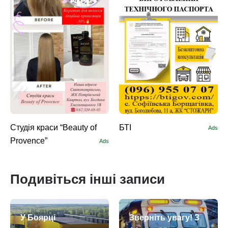
Студія краси “Beauty of
БТІ
Ads
Provence”
Ads
Подивіться інші записи
У Боярці
Зверніть увагу! З