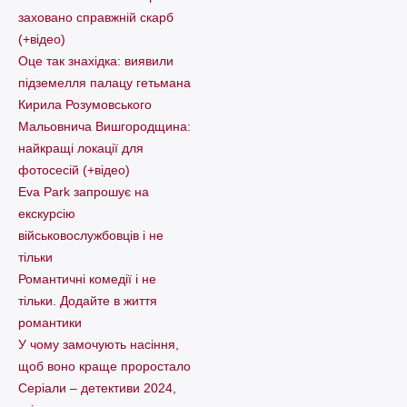
заховано справжній скарб
(+відео)
Оце так знахідка: виявили
підземелля палацу гетьмана
Кирила Розумовського
Мальовнича Вишгородщина:
найкращі локації для
фотосесій (+відео)
Eva Park запрошує на
екскурсію
військовослужбовців і не
тільки
Романтичні комедії і не
тільки. Додайте в життя
романтики
У чому замочують насіння,
щоб воно краще проростало
Серіали – детективи 2024,