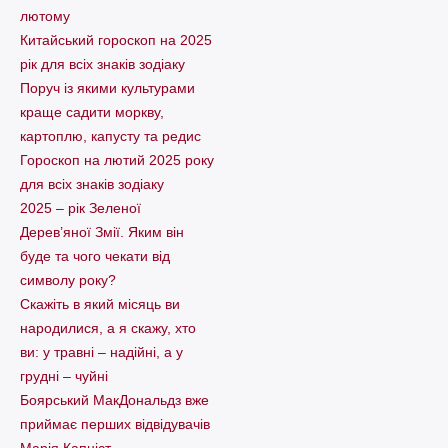
лютому
Китайський гороскоп на 2025
рік для всіх знаків зодіаку
Поруч із якими культурами
краще садити моркву,
картоплю, капусту та редис
Гороскоп на лютий 2025 року
для всіх знаків зодіаку
2025 – рік Зеленої
Дерев’яної Змії. Яким він
буде та чого чекати від
символу року?
Скажіть в який місяць ви
народилися, а я скажу, хто
ви: у травні – надійні, а у
грудні – чуйні
Боярський МакДональдз вже
приймає перших відвідувачів