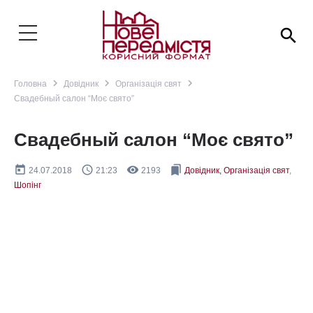
search
navigate_next
navigate_next
navigate_next
Головна
Довідник
Організація свят
Свадебный салон “Моє свято”
Свадебный салон “Моє свято”
today
query_builder
remove_red_eye
bookmarks
24.07.2018
21:23
2193
Довідник, Організація свят
,
Шопінг