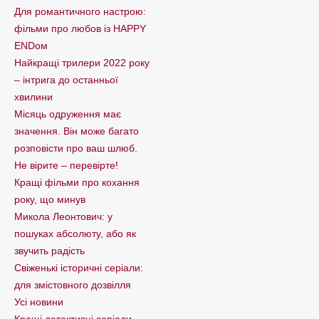
Для романтичного настрою:
фільми про любов із HAPPY
ENDом
Найкращі трилери 2022 року
– інтрига до останньої
хвилини
Місяць одруження має
значення. Він може багато
розповісти про ваш шлюб.
Не вірите – перевірте!
Кращі фільми про кохання
року, що минув
Микола Леонтович: у
пошуках абсолюту, або як
звучить радість
Свіженькі історичні серіали:
для змістовного дозвілля
Усі новини