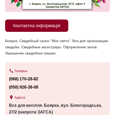
Контактна інформація
Боярка, Свадебный салон "Моє свято". Все для организации
свадьбы. Свадебные аксессуары. Оформление залов.
Украшение свадебных машин
call
Телефон
(068) 170-28-82
(050) 926-38-08
place
Адреса
Все для весілля. Боярка, вул. Білогородська,
27/2 (напроти ЗАГСА)