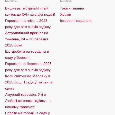
Меню 1:
Меню 2:
Вишневе, зустрічай! «Твій
Таємні знання
квиток до КАІ» вже цієї неділі!
Храми
Гороскоп на квітень 2025
Історичні паралелі
року для всіх знаків зодіаку
Астрологічний прогноз на
тиждень, 24 – 30 березня
2025 року
Що зробити на городі та в
саду у березні
Гороскоп на березень 2025
року для всіх знаків зодіаку
Коли святкуємо Масляну в
2025 році. Традиції та звичаї
свята
Амурний гороскоп. Які в
Любові всі знаки зодіаку – в
нашому гороскопі
Pоботи на городі і в саду у