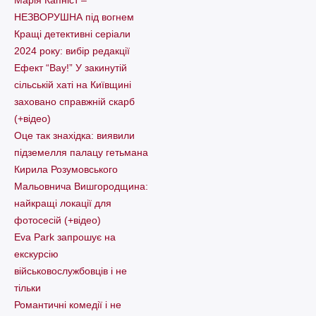
Марія Капніст –
НЕЗВОРУШНА під вогнем
Кращі детективні серіали
2024 року: вибір редакції
Ефект “Вау!” У закинутій
сільській хаті на Київщині
заховано справжній скарб
(+відео)
Оце так знахідка: виявили
підземелля палацу гетьмана
Кирила Розумовського
Мальовнича Вишгородщина:
найкращі локації для
фотосесій (+відео)
Eva Park запрошує на
екскурсію
військовослужбовців і не
тільки
Романтичні комедії і не