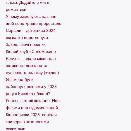
тільки. Додайте в життя
романтики
У чому замочують насіння,
щоб воно краще проростало
Серіали – детективи 2024,
які варто пеpеглянути.
Захоплюючі новинки
Кінний клуб «Соломахине
Ранчо» – вдале місце для
активного дозвілля та
душевного релаксу (+відео)
Які імена були
найпопулярнішими у 2023
році в Києві та області?
Реальні історії кохання. Нові
фільми про відомих людей
Кіноновинки 2023: серіали-
трилери з нетиповими
сюжетами