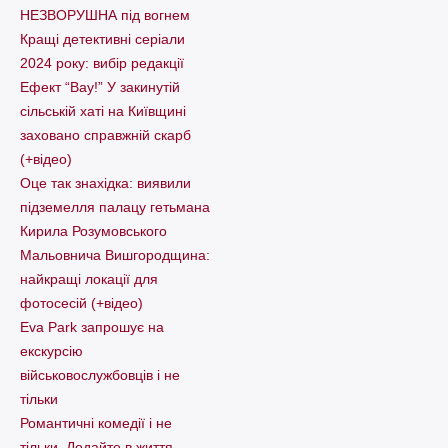
НЕЗВОРУШНА під вогнем
Кращі детективні серіали
2024 року: вибір редакції
Ефект “Вау!” У закинутій
сільській хаті на Київщині
заховано справжній скарб
(+відео)
Оце так знахідка: виявили
підземелля палацу гетьмана
Кирила Розумовського
Мальовнича Вишгородщина:
найкращі локації для
фотосесій (+відео)
Eva Park запрошує на
екскурсію
військовослужбовців і не
тільки
Романтичні комедії і не
тільки. Додайте в життя