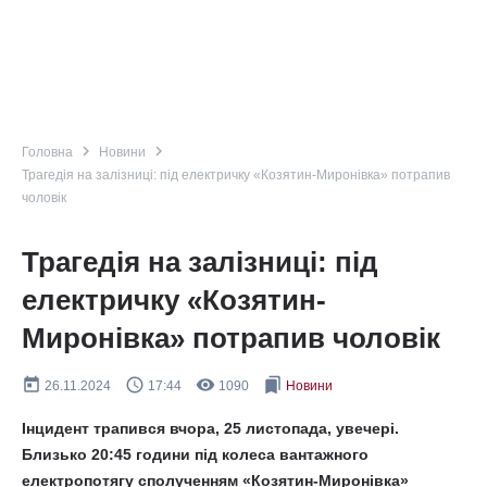
navigate_next
navigate_next
Головна
Новини
Трагедія на залізниці: під електричку «Козятин-Миронівка» потрапив
чоловік
Трагедія на залізниці: під
електричку «Козятин-
Миронівка» потрапив чоловік
today
query_builder
remove_red_eye
bookmarks
26.11.2024
17:44
1090
Новини
Інцидент трапився вчора, 25 листопада, увечері.
Близько 20:45 години під колеса вантажного
електропотягу сполученням «Козятин-Миронівка»