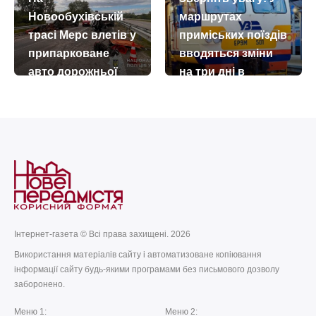
Гавриїла
Новообухівській
маршрутах
today
remove_red_eye
13.07.2026
64
трасі Мерс влетів у
приміських поїздів
припарковане
вводяться зміни
авто дорожньої
на три дні в
служби
напрямку Тетерева
today
remove_red_eye
today
remove_red_eye
07.07.2026
269
17.07.2026
927
Інтернет-газета © Всі права захищені. 2026
Використання матеріалів сайту і автоматизоване копіювання
інформації сайту будь-якими програмами без письмового дозволу
заборонено.
Меню 1:
Меню 2: