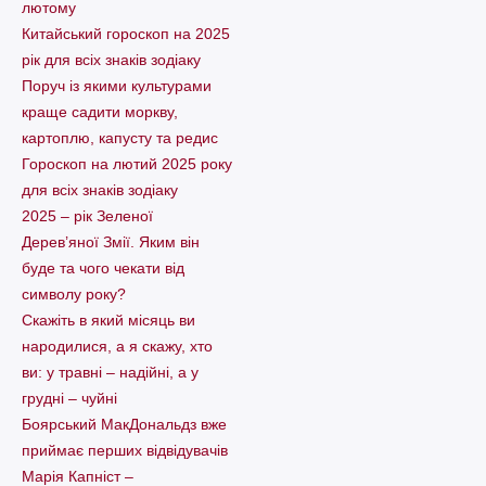
лютому
Китайський гороскоп на 2025
рік для всіх знаків зодіаку
Поруч із якими культурами
краще садити моркву,
картоплю, капусту та редис
Гороскоп на лютий 2025 року
для всіх знаків зодіаку
2025 – рік Зеленої
Дерев’яної Змії. Яким він
буде та чого чекати від
символу року?
Скажіть в який місяць ви
народилися, а я скажу, хто
ви: у травні – надійні, а у
грудні – чуйні
Боярський МакДональдз вже
приймає перших відвідувачів
Марія Капніст –