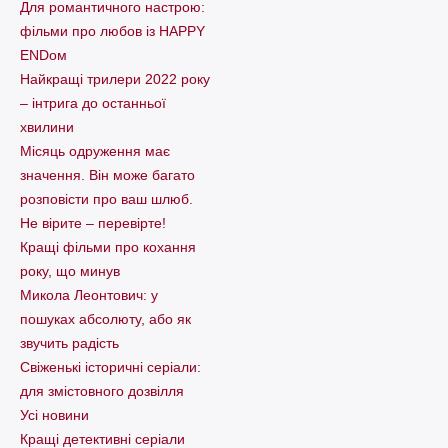
Для романтичного настрою:
фільми про любов із HAPPY
ENDом
Найкращі трилери 2022 року
– інтрига до останньої
хвилини
Місяць одруження має
значення. Він може багато
розповісти про ваш шлюб.
Не вірите – перевірте!
Кращі фільми про кохання
року, що минув
Микола Леонтович: у
пошуках абсолюту, або як
звучить радість
Свіженькі історичні серіали:
для змістовного дозвілля
Усі новини
Кращі детективні серіали