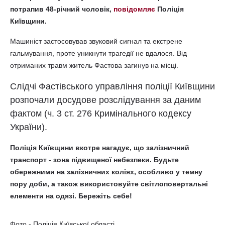
потрапив 48-річний чоловік,
повідомляє
Поліція
Київщини.
Машиніст застосовував звуковий сигнал та екстрене
гальмування, проте уникнути трагедії не вдалося. Від
отриманих травм житель Фастова загинув на місці.
Слідчі Фастівського управління поліції Київщини
розпочали досудове розслідування за даним
фактом (ч. 3 ст. 276 Кримінального кодексу
України).
Поліція Київщини вкотре нагадує, що залізничний
транспорт - зона підвищеної небезпеки. Будьте
обережними на залізничних коліях, особливо у темну
пору доби, а також використовуйте світлоповертальні
елементи на одязі. Бережіть себе!
Фото - Поліція Київської області