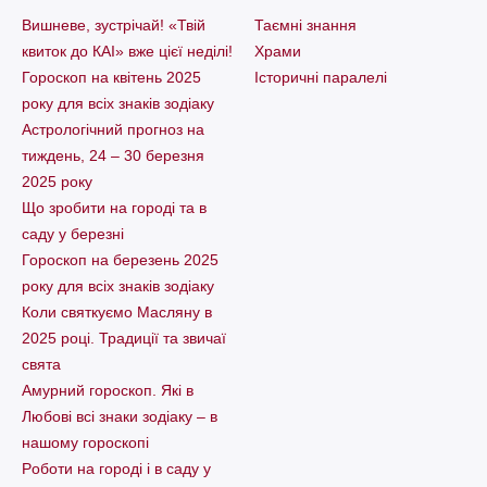
Вишневе, зустрічай! «Твій
Таємні знання
квиток до КАІ» вже цієї неділі!
Храми
Гороскоп на квітень 2025
Історичні паралелі
року для всіх знаків зодіаку
Астрологічний прогноз на
тиждень, 24 – 30 березня
2025 року
Що зробити на городі та в
саду у березні
Гороскоп на березень 2025
року для всіх знаків зодіаку
Коли святкуємо Масляну в
2025 році. Традиції та звичаї
свята
Амурний гороскоп. Які в
Любові всі знаки зодіаку – в
нашому гороскопі
Pоботи на городі і в саду у