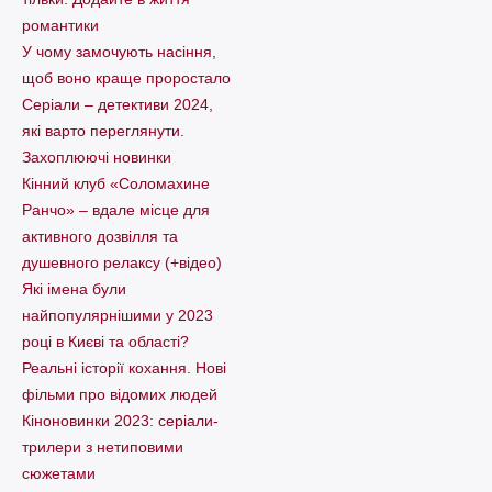
романтики
У чому замочують насіння,
щоб воно краще проростало
Серіали – детективи 2024,
які варто пеpеглянути.
Захоплюючі новинки
Кінний клуб «Соломахине
Ранчо» – вдале місце для
активного дозвілля та
душевного релаксу (+відео)
Які імена були
найпопулярнішими у 2023
році в Києві та області?
Реальні історії кохання. Нові
фільми про відомих людей
Кіноновинки 2023: серіали-
трилери з нетиповими
сюжетами