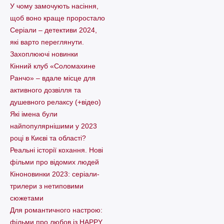
У чому замочують насіння,
щоб воно краще проростало
Серіали – детективи 2024,
які варто пеpеглянути.
Захоплюючі новинки
Кінний клуб «Соломахине
Ранчо» – вдале місце для
активного дозвілля та
душевного релаксу (+відео)
Які імена були
найпопулярнішими у 2023
році в Києві та області?
Реальні історії кохання. Нові
фільми про відомих людей
Кіноновинки 2023: серіали-
трилери з нетиповими
сюжетами
Для романтичного настрою:
фільми про любов із HAPPY