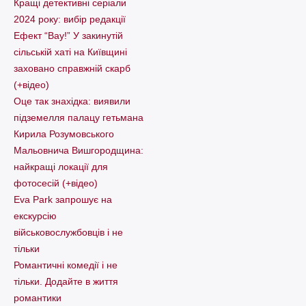
Кращі детективні серіали
2024 року: вибір редакції
Ефект “Вау!” У закинутій
сільській хаті на Київщині
заховано справжній скарб
(+відео)
Оце так знахідка: виявили
підземелля палацу гетьмана
Кирила Розумовського
Мальовнича Вишгородщина:
найкращі локації для
фотосесій (+відео)
Eva Park запрошує на
екскурсію
військовослужбовців і не
тільки
Романтичні комедії і не
тільки. Додайте в життя
романтики