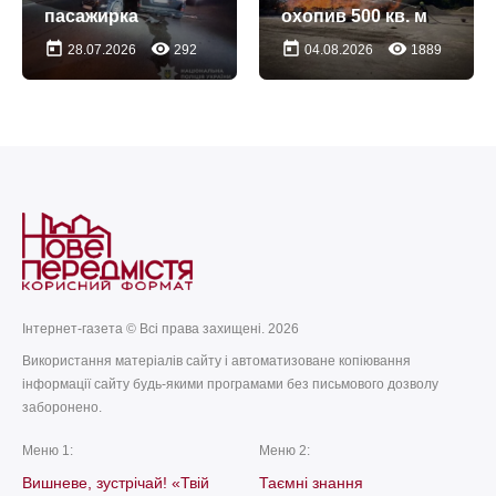
пасажирка
охопив 500 кв. м
today
remove_red_eye
today
remove_red_eye
28.07.2026
292
04.08.2026
1889
Інтернет-газета © Всі права захищені. 2026
Використання матеріалів сайту і автоматизоване копіювання
інформації сайту будь-якими програмами без письмового дозволу
заборонено.
Меню 1:
Меню 2:
Вишневе, зустрічай! «Твій
Таємні знання