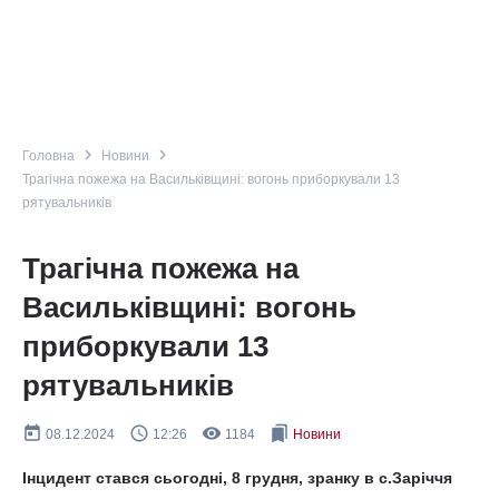
navigate_next
navigate_next
Головна
Новини
Трагічна пожежа на Васильківщині: вогонь приборкували 13
рятувальників
Трагічна пожежа на
Васильківщині: вогонь
приборкували 13
рятувальників
today
query_builder
remove_red_eye
bookmarks
08.12.2024
12:26
1184
Новини
Інцидент стався сьогодні, 8 грудня, зранку в с.Заріччя