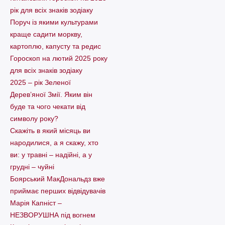
рік для всіх знаків зодіаку
Поруч із якими культурами
краще садити моркву,
картоплю, капусту та редис
Гороскоп на лютий 2025 року
для всіх знаків зодіаку
2025 – рік Зеленої
Дерев’яної Змії. Яким він
буде та чого чекати від
символу року?
Скажіть в який місяць ви
народилися, а я скажу, хто
ви: у травні – надійні, а у
грудні – чуйні
Боярський МакДональдз вже
приймає перших відвідувачів
Марія Капніст –
НЕЗВОРУШНА під вогнем