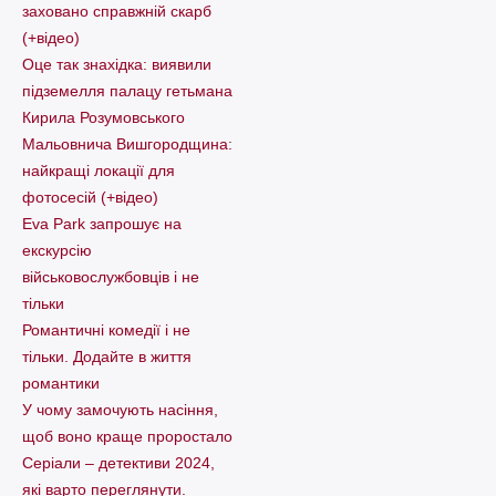
заховано справжній скарб
(+відео)
Оце так знахідка: виявили
підземелля палацу гетьмана
Кирила Розумовського
Мальовнича Вишгородщина:
найкращі локації для
фотосесій (+відео)
Eva Park запрошує на
екскурсію
військовослужбовців і не
тільки
Романтичні комедії і не
тільки. Додайте в життя
романтики
У чому замочують насіння,
щоб воно краще проростало
Серіали – детективи 2024,
які варто пеpеглянути.