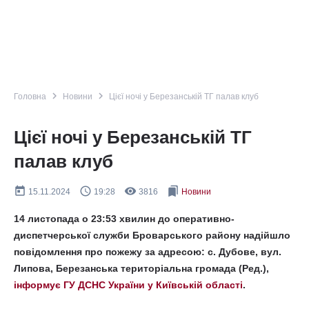
navigate_next
navigate_next
Головна
Новини
Цієї ночі у Березанській ТГ палав клуб
Цієї ночі у Березанській ТГ
палав клуб
today
query_builder
remove_red_eye
bookmarks
15.11.2024
19:28
3816
Новини
14 листопада о 23:53 хвилин до оперативно-
диспетчерської служби Броварського району надійшло
повідомлення про пожежу за адресою: с. Дубове, вул.
Липова, Березанська територіальна громада (Ред.),
інформує ГУ ДСНС України у Київській області
.