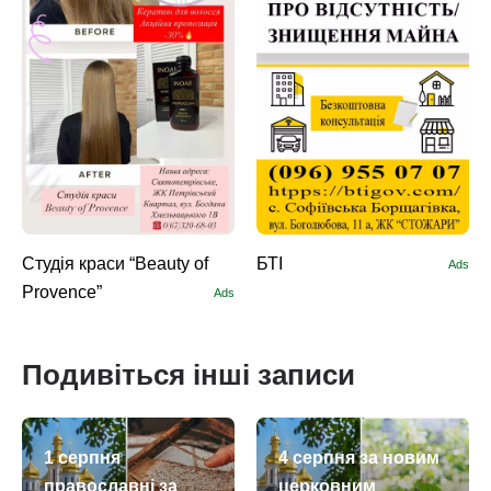
Студія краси “Beauty of
БТІ
Ads
Provence”
Ads
Подивіться інші записи
1 серпня
4 серпня за новим
православні за
церковним