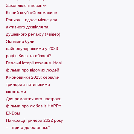
Захоплюючі новинки
Кінний клуб «Соломахине
Ранчо» – вдале місце для
активного дозвілля та
душевного релаксу (+відео)
Які імена були
найпопулярнішими у 2023
році в Києві та області?
Реальні історії кохання. Нові
фільми про відомих людей
Кіноновинки 2023: серіали-
трилери з нетиповими
сюжетами
Для романтичного настрою:
фільми про любов із HAPPY
ENDом
Найкращі трилери 2022 року
– інтрига до останньої