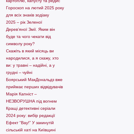
картоплю, капусту та редис
Гороскоп на лютий 2025 року
для всіх знаків зодіаку
2025 – рік Зеленої
Дерев’яної Змії. Яким він
буде та чого чекати від
символу року?
Скажіть в який місяць ви
народилися, а я скажу, хто
ви: у травні – надійні, а у
грудні – чуйні
Боярський МакДональдз вже
приймає перших відвідувачів
Марія Капніст –
НЕЗВОРУШНА під вогнем
Кращі детективні серіали
2024 року: вибір редакції
Ефект “Вау!” У закинутій
сільській хаті на Київщині