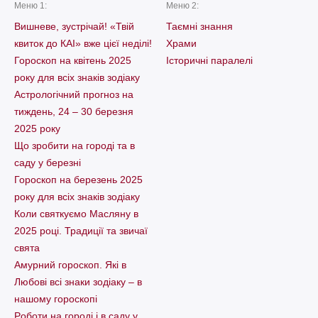
Меню 1:
Меню 2:
Вишневе, зустрічай! «Твій
Таємні знання
квиток до КАІ» вже цієї неділі!
Храми
Гороскоп на квітень 2025
Історичні паралелі
року для всіх знаків зодіаку
Астрологічний прогноз на
тиждень, 24 – 30 березня
2025 року
Що зробити на городі та в
саду у березні
Гороскоп на березень 2025
року для всіх знаків зодіаку
Коли святкуємо Масляну в
2025 році. Традиції та звичаї
свята
Амурний гороскоп. Які в
Любові всі знаки зодіаку – в
нашому гороскопі
Pоботи на городі і в саду у