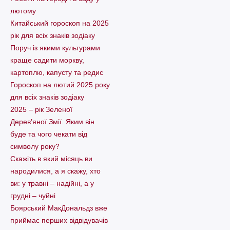
лютому
Китайський гороскоп на 2025
рік для всіх знаків зодіаку
Поруч із якими культурами
краще садити моркву,
картоплю, капусту та редис
Гороскоп на лютий 2025 року
для всіх знаків зодіаку
2025 – рік Зеленої
Дерев’яної Змії. Яким він
буде та чого чекати від
символу року?
Скажіть в який місяць ви
народилися, а я скажу, хто
ви: у травні – надійні, а у
грудні – чуйні
Боярський МакДональдз вже
приймає перших відвідувачів