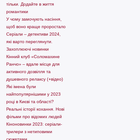
тільки. Додайте в життя
романтики
У чому замочують насіння,
щоб воно краще проростало
Серіали – детективи 2024,
які варто пеpеглянути.
Захоплюючі новинки
Кінний клуб «Соломахине
Ранчо» – вдале місце для
активного дозвілля та
душевного релаксу (+відео)
Які імена були
найпопулярнішими у 2023
році в Києві та області?
Реальні історії кохання. Нові
фільми про відомих людей
Кіноновинки 2023: серіали-
трилери з нетиповими
сюжетами