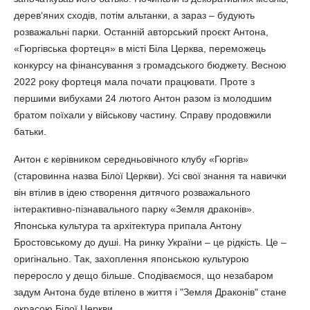
дерев‘яних сходів, потім альтанки, а зараз – будують
розважальні парки. Останній авторський проєкт Антона,
«Гюргівська фортеця» в місті Біла Церква, переможець
конкурсу на фінансування з громадського бюджету. Весною
2022 року фортеця мала почати працювати. Проте з
першими вибухами 24 лютого Антон разом із молодшим
братом поїхали у військову частину. Справу продовжили
батьки.
Антон є керівником середньовічного клубу «Гюргів»
(старовинна назва Білої Церкви). Усі свої знання та навички
він втілив в ідею створення дитячого розважального
інтерактивно-пізнавального парку «Земля драконів».
Японська культура та архітектура припала Антону
Бростовському до душі. На ринку України – це рідкість. Це –
оригінально. Так, захоплення японською культурою
переросло у дещо більше. Сподіваємося, що незабаром
задум Антона буде втілено в життя і "Земля Драконів" стане
окрасою Білої Церкви.