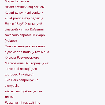
Марія Капніст –
НЕЗВОРУШНА під вогнем
Кращі детективні серіали
2024 року: вибір редакції
Ефект “Вау!” У закинутій
сільській хаті на Київщині
заховано справжній скарб
(+відео)
Оце так знахідка: виявили
підземелля палацу гетьмана
Кирила Розумовського
Мальовнича Вишгородщина:
найкращі локації для
фотосесій (+відео)
Eva Park запрошує на
екскурсію
військовослужбовців і не
тільки
Романтичні комедії і не