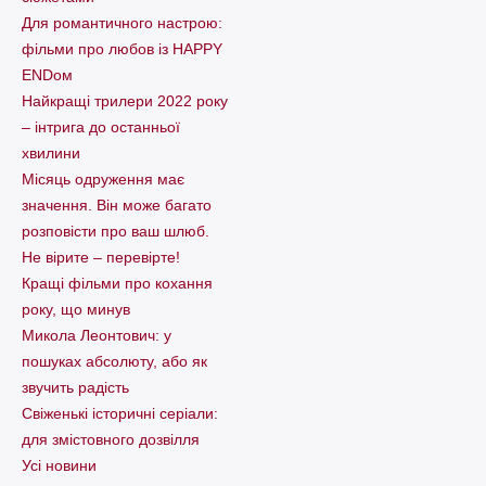
Для романтичного настрою:
фільми про любов із HAPPY
ENDом
Найкращі трилери 2022 року
– інтрига до останньої
хвилини
Місяць одруження має
значення. Він може багато
розповісти про ваш шлюб.
Не вірите – перевірте!
Кращі фільми про кохання
року, що минув
Микола Леонтович: у
пошуках абсолюту, або як
звучить радість
Свіженькі історичні серіали:
для змістовного дозвілля
Усі новини