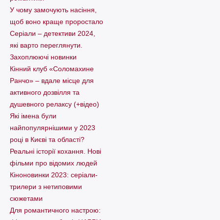
У чому замочують насіння,
щоб воно краще проростало
Серіали – детективи 2024,
які варто пеpеглянути.
Захоплюючі новинки
Кінний клуб «Соломахине
Ранчо» – вдале місце для
активного дозвілля та
душевного релаксу (+відео)
Які імена були
найпопулярнішими у 2023
році в Києві та області?
Реальні історії кохання. Нові
фільми про відомих людей
Кіноновинки 2023: серіали-
трилери з нетиповими
сюжетами
Для романтичного настрою: