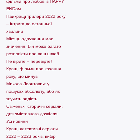
фільми про любов із HAPPY
ENDом
Найкращі трилери 2022 року
– інтрига до останньої
хвилини
Місяць одруження має
значення. Він може багато
розповісти про ваш шлюб.
Не вірите – перевірте!
Кращі фільми про кохання
року, що минув
Микола Леонтович: у
пошуках абсолюту, або як
звучить радість
Свіженькі історичні серіали:
для змістовного дозвілля
Усі новини
Кращі детективні серіали
2022 – 2023 років: вибір