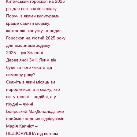
Китайський гороскоп на 2025
рік для всіх знаків зодіаку
Поруч із якими культурами
краще садити моркву,
картоплю, капусту та редис
Гороскоп на лютий 2025 року
для всіх знаків зодіаку
2025 – рік Зеленої
Дерев’яної Змії. Яким він
буде та чого чекати від
символу року?
Скажіть в який місяць ви
народилися, а я скажу, хто
ви: у травні – надійні, а у
грудні – чуйні
Боярський МакДональдз вже
приймає перших відвідувачів
Марія Капніст –
НЕЗВОРУШНА під вогнем