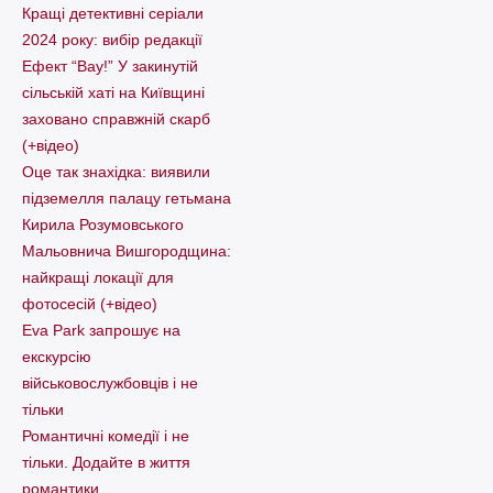
Кращі детективні серіали
2024 року: вибір редакції
Ефект “Вау!” У закинутій
сільській хаті на Київщині
заховано справжній скарб
(+відео)
Оце так знахідка: виявили
підземелля палацу гетьмана
Кирила Розумовського
Мальовнича Вишгородщина:
найкращі локації для
фотосесій (+відео)
Eva Park запрошує на
екскурсію
військовослужбовців і не
тільки
Романтичні комедії і не
тільки. Додайте в життя
романтики