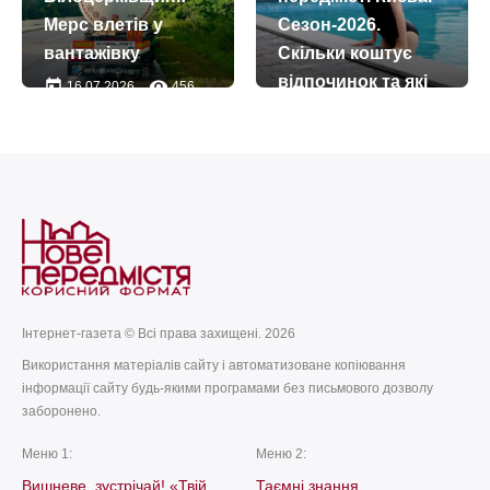
Мерс влетів у
Сезон-2026.
вантажівку
Скільки коштує
відпочинок та які
today
remove_red_eye
16.07.2026
456
умови
today
remove_red_eye
05.07.2026
1166
Інтернет-газета © Всі права захищені. 2026
Використання матеріалів сайту і автоматизоване копіювання
інформації сайту будь-якими програмами без письмового дозволу
заборонено.
Меню 1:
Меню 2:
Вишневе, зустрічай! «Твій
Таємні знання