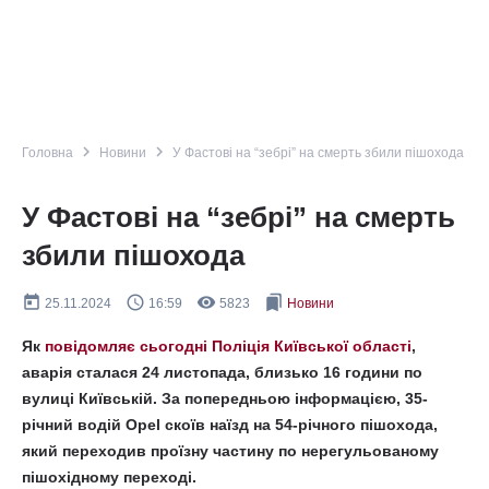
navigate_next
navigate_next
Головна
Новини
У Фастові на “зебрі” на смерть збили пішохода
У Фастові на “зебрі” на смерть
збили пішохода
today
query_builder
remove_red_eye
bookmarks
25.11.2024
16:59
5823
Новини
Як
повідомляє сьогодні Поліція Київської області
,
аварія сталася 24 листопада, близько 16 години по
вулиці Київській. За попередньою інформацією, 35-
річний водій Opel скоїв наїзд на 54-річного пішохода,
який переходив проїзну частину по нерегульованому
пішохідному переході.