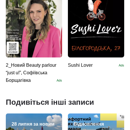
2_Новий Beauty parlour
Sushi Lоver
Ads
“just u!”, Софіївська
Борщагівка
Ads
Подивіться інші записи
28 липня за новим
Відновлення