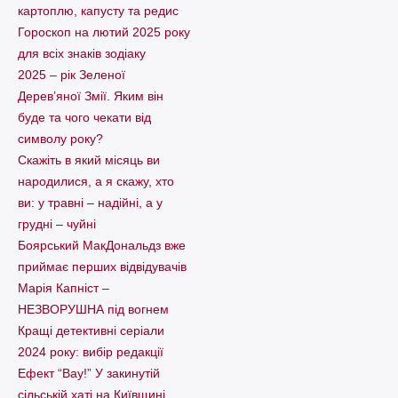
картоплю, капусту та редис
Гороскоп на лютий 2025 року
для всіх знаків зодіаку
2025 – рік Зеленої
Дерев’яної Змії. Яким він
буде та чого чекати від
символу року?
Скажіть в який місяць ви
народилися, а я скажу, хто
ви: у травні – надійні, а у
грудні – чуйні
Боярський МакДональдз вже
приймає перших відвідувачів
Марія Капніст –
НЕЗВОРУШНА під вогнем
Кращі детективні серіали
2024 року: вибір редакції
Ефект “Вау!” У закинутій
сільській хаті на Київщині