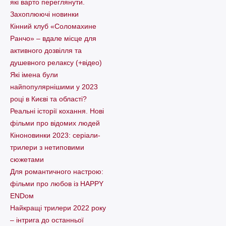
які варто пеpеглянути.
Захоплюючі новинки
Кінний клуб «Соломахине
Ранчо» – вдале місце для
активного дозвілля та
душевного релаксу (+відео)
Які імена були
найпопулярнішими у 2023
році в Києві та області?
Реальні історії кохання. Нові
фільми про відомих людей
Кіноновинки 2023: серіали-
трилери з нетиповими
сюжетами
Для романтичного настрою:
фільми про любов із HAPPY
ENDом
Найкращі трилери 2022 року
– інтрига до останньої