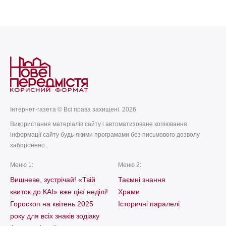
today
remove_red_eye
28.07.2026
308
Інтернет-газета © Всі права захищені. 2026
Використання матеріалів сайту і автоматизоване копіювання
інформації сайту будь-якими програмами без письмового дозволу
заборонено.
Меню 1:
Меню 2:
Вишневе, зустрічай! «Твій
Таємні знання
квиток до КАІ» вже цієї неділі!
Храми
Гороскоп на квітень 2025
Історичні паралелі
року для всіх знаків зодіаку