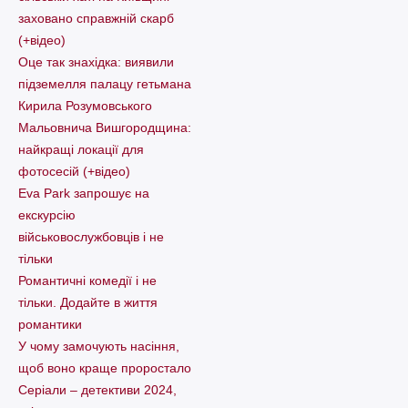
заховано справжній скарб
(+відео)
Оце так знахідка: виявили
підземелля палацу гетьмана
Кирила Розумовського
Мальовнича Вишгородщина:
найкращі локації для
фотосесій (+відео)
Eva Park запрошує на
екскурсію
військовослужбовців і не
тільки
Романтичні комедії і не
тільки. Додайте в життя
романтики
У чому замочують насіння,
щоб воно краще проростало
Серіали – детективи 2024,