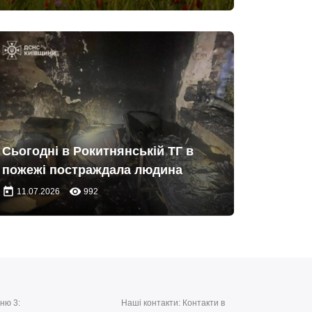
Сьогодні в Рокитнянській ТГ в
пожежі постраждала людина
today
remove_red_eye
11.07.2026
992
ню 3:
Наші контакти: Контакти в