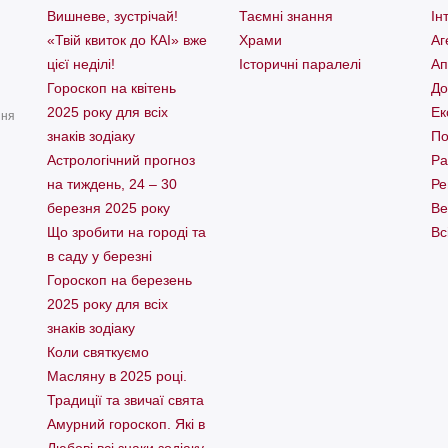
Вишневе, зустрічай!
Таємні знання
Ін
«Твій квиток до КАІ» вже
Храми
Аг
цієї неділі!
Історичні паралелі
Ап
Гороскоп на квітень
До
2025 року для всіх
Ек
ння
знаків зодіаку
По
Астрологічний прогноз
Ра
на тиждень, 24 – 30
Ре
березня 2025 року
Ве
Що зробити на городі та
Вс
в саду у березні
Гороскоп на березень
2025 року для всіх
знаків зодіаку
Коли святкуємо
Масляну в 2025 році.
Традиції та звичаї свята
Амурний гороскоп. Які в