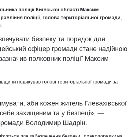
альника поліції Київської області Максим
равління поліції, голова територіальної громади,
.
зпечувати безпеку та порядок для
цейський офіцер громади стане надійною
зазначив полковник поліції Максим
Київщини подякував голові територіальної громади за
имувати, аби кожен житель Глевахівської
 себе захищеним та у безпеці», —
 громади Володимир Шадрін.
ізується для забезпечення безпеки і правопорядку на