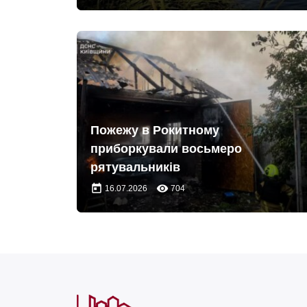
Пожежу в Рокитному
приборкували восьмеро
рятувальників
today
remove_red_eye
16.07.2026
704