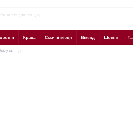
оров’я
Краса
Смачні місця
Вікенд
Шопінг
Та
йську станцію