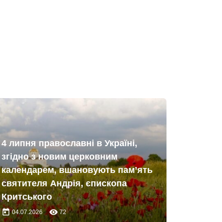
4 липня православні в Україні,
згідно з новим церковним
календарем, вшановують пам’ять
святителя Андрія, єпископа
Критського
today
remove_red_eye
04.07.2026
72