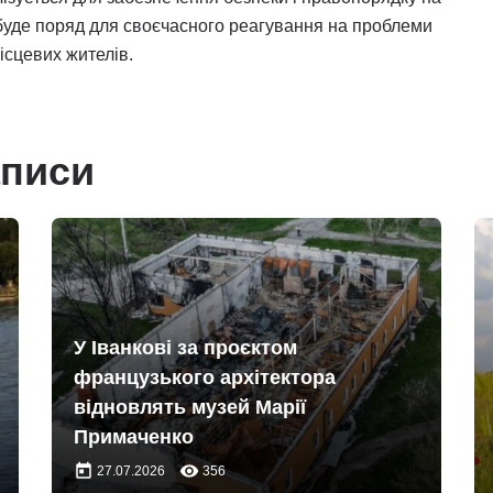
 буде поряд для своєчасного реагування на проблеми
ісцевих жителів.
аписи
У Іванкові за проєктом
французького архітектора
відновлять музей Марії
Примаченко
today
remove_red_eye
27.07.2026
356