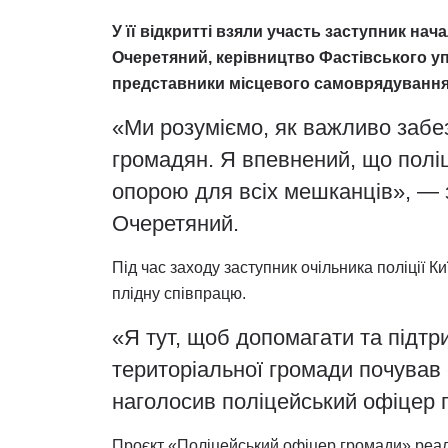
У її відкритті взяли участь заступник нач
Очеретяний, керівництво Фастівського уп
представники місцевого самоврядування
«Ми розуміємо, як важливо забе
громадян. Я впевнений, що полі
опорою для всіх мешканців», — 
Очеретяний.
Під час заходу заступник очільника поліції 
плідну співпрацю.
«Я тут, щоб допомагати та підтр
територіальної громади почував
наголосив поліцейський офіцер
Проєкт «Поліцейський офіцер громади» реал