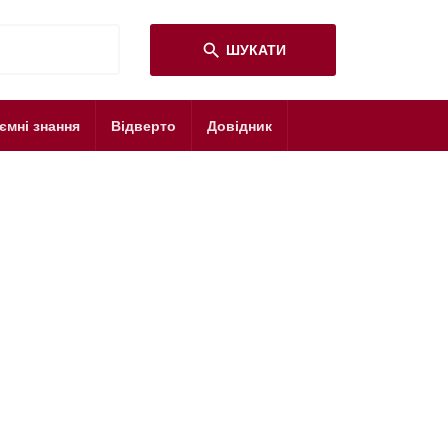
search
ШУКАТИ
ємні знання
Відверто
Довідник