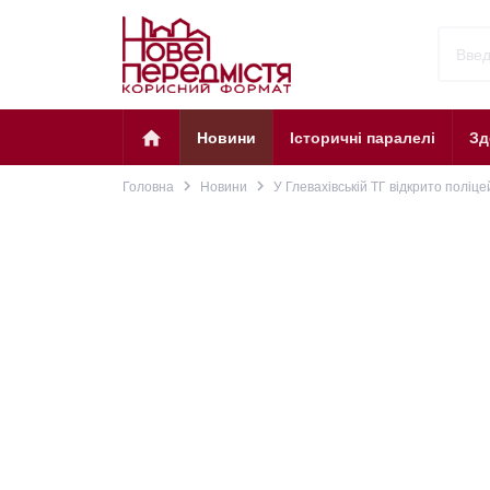
home
Новини
Історичні паралелі
Зд
navigate_next
navigate_next
Головна
Новини
У Глевахівській ТГ відкрито поліце