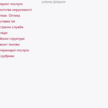
рубриці Довідник:
тернет послуги
ентства нерухомості
теки. Оптика
ставка їжі
стренні служби
ліція
йонні структури
монт техніки
теренарні послуги
і рубрики