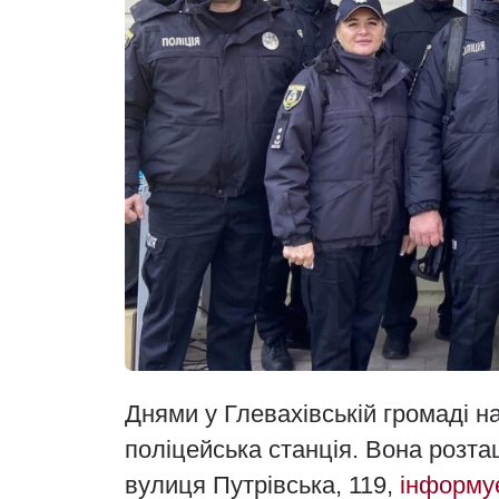
Днями у Глевахівській громаді 
поліцейська станція. Вона розта
вулиця Путрівська, 119,
інформу