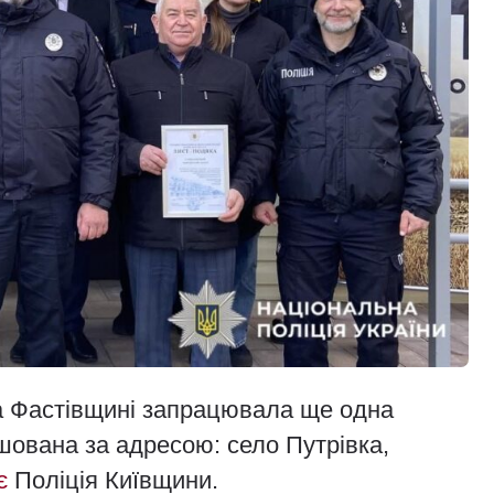
на Фастівщині запрацювала ще одна
шована за адресою: село Путрівка,
є
Поліція Київщини.