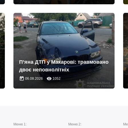
П’яна ДТП у Макарові: травмовано
двоє неповнолітніх
today
remove_red_eye
06.08.2026
1052
Меню 1:
Меню 2:
Ме