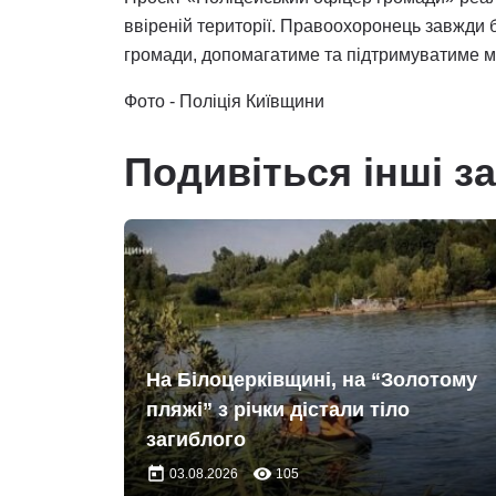
ввіреній території. Правоохоронець завжди
громади, допомагатиме та підтримуватиме м
Фото - Поліція Київщини
Подивіться інші з
На Білоцерківщині, на “Золотому
пляжі” з річки дістали тіло
загиблого
today
remove_red_eye
03.08.2026
105