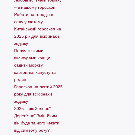
Любові всі знаки зодіаку
– в нашому гороскопі
Pоботи на городі і в
саду у лютому
Китайський гороскоп на
2025 рік для всіх знаків
зодіаку
Поруч із якими
культурами краще
садити моркву,
картоплю, капусту та
редис
Гороскоп на лютий 2025
року для всіх знаків
зодіаку
2025 – рік Зеленої
Дерев’яної Змії. Яким
він буде та чого чекати
від символу року?