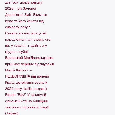
для всіх знаків зодіаку
2025 – рік Зеленої
Дерев’яної Змії. Яким він
буде та чого чекати від
символу року?
Скажіть в який місяць ви
народилися, а я скажу, хто
ви: у травні – надійні, а у
грудні – чуйні
Боярський МакДональдз вже
приймає перших відвідувачів
Марія Капніст –
НЕЗВОРУШНА під вогнем
Кращі детективні серіали
2024 року: вибір редакції
Ефект “Вау!” У закинутій
сільській хаті на Київщині
заховано справжній скарб
(+відео)