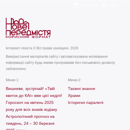
today
remove_red_eye
23.07.2026
1731
Інтернет-газета © Всі права захищені. 2026
Використання матеріалів сайту і автоматизоване копіювання
інформації сайту будь-якими програмами без письмового дозволу
заборонено.
Меню 1:
Меню 2:
Вишневе, зустрічай! «Твій
Таємні знання
квиток до КАІ» вже цієї неділі!
Храми
Гороскоп на квітень 2025
Історичні паралелі
року для всіх знаків зодіаку
Астрологічний прогноз на
тиждень, 24 – 30 березня