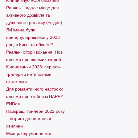
Кінний клуб «Соломахине
Ранчо» – вдале місце для
активного дозвілля та
душевного релаксу (+відео)
Які імена були
найпопулярнішими у 2023
році в Києві та області?
Реальні історії кохання. Нові
фільми про відомих людей
Кіноновинки 2023: серіали-
трилери з нетиповими
сюжетами
Для романтичного настрою:
фільми про любов із HAPPY
ENDом
Найкращі трилери 2022 року
– інтрига до останньої
хвилини
Місяць одруження має