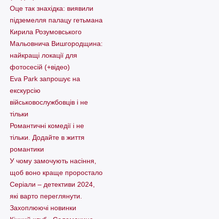
Оце так знахідка: виявили
підземелля палацу гетьмана
Кирила Розумовського
Мальовнича Вишгородщина:
найкращі локації для
фотосесій (+відео)
Eva Park запрошує на
екскурсію
військовослужбовців і не
тільки
Романтичні комедії і не
тільки. Додайте в життя
романтики
У чому замочують насіння,
щоб воно краще проростало
Серіали – детективи 2024,
які варто пеpеглянути.
Захоплюючі новинки