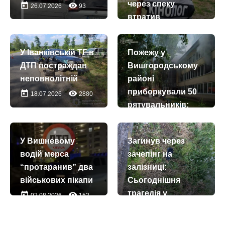
через спеку
today
remove_red_eye
26.07.2026
93
втратив
свідомість. Як
шукали зниклого
У Іванківській ТГ в
Пожежу у
today
remove_red_eye
04.07.2026
111
ДТП постраждав
Вишгородському
неповнолітній
районі
приборкували 50
today
remove_red_eye
18.07.2026
2880
рятувальників:
загорівся центр
комплексного
У Вишневому
Загинув через
обслуговування
водій мерса
зачепінг на
для бездомних
“протаранив” два
залізниці:
осіб
військових пікапи
Сьогоднішня
today
remove_red_eye
23.07.2026
2165
трагедія у
today
remove_red_eye
02.08.2026
152
Бориспільському
районі