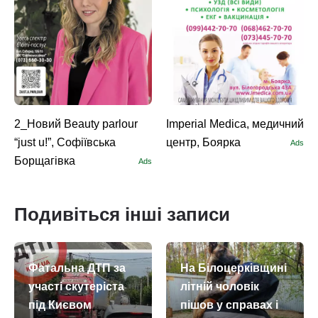
2_Новий Beauty parlour
Imperial Medica, медичний
“just u!”, Софіївська
центр, Боярка
Ads
Борщагівка
Ads
Подивіться інші записи
Фатальна ДТП за
На Білоцерківщині
участі скутеріста
літній чоловік
під Києвом
пішов у справах і