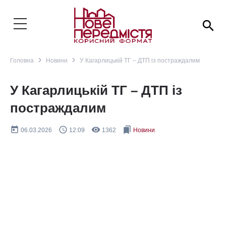
search
navigate_next
navigate_next
Головна
Новини
У Кагарлицькій ТГ – ДТП із постраждалим
У Кагарлицькій ТГ – ДТП із
постраждалим
today
query_builder
remove_red_eye
bookmarks
06.03.2026
12:09
1362
Новини