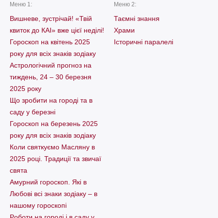
Меню 1:
Меню 2:
Вишневе, зустрічай! «Твій
Таємні знання
квиток до КАІ» вже цієї неділі!
Храми
Гороскоп на квітень 2025
Історичні паралелі
року для всіх знаків зодіаку
Астрологічний прогноз на
тиждень, 24 – 30 березня
2025 року
Що зробити на городі та в
саду у березні
Гороскоп на березень 2025
року для всіх знаків зодіаку
Коли святкуємо Масляну в
2025 році. Традиції та звичаї
свята
Амурний гороскоп. Які в
Любові всі знаки зодіаку – в
нашому гороскопі
Pоботи на городі і в саду у