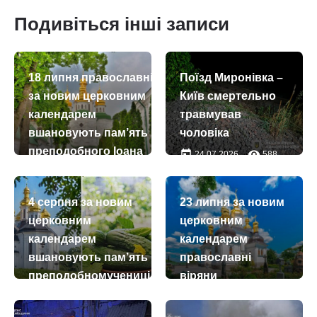
Подивіться інші записи
18 липня православні
Поїзд Миронівка –
за новим церковним
Київ смертельно
календарем
травмував
вшановують пам’ять
чоловіка
преподобного Іоана
today
remove_red_eye
24.07.2026
588
Багатостраждального
today
remove_red_eye
18.07.2026
54
4 серпня за новим
23 липня за новим
церковним
церковним
календарем
календарем
вшановують пам’ять
православні
преподобномучениці
віряни
Євдокії Римляниної
відзначають день
пам’яті
today
remove_red_eye
04.08.2026
33