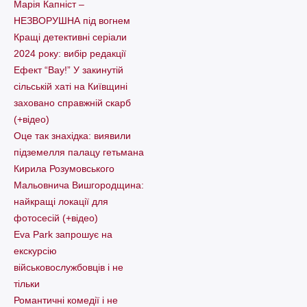
Марія Капніст –
НЕЗВОРУШНА під вогнем
Кращі детективні серіали
2024 року: вибір редакції
Ефект “Вау!” У закинутій
сільській хаті на Київщині
заховано справжній скарб
(+відео)
Оце так знахідка: виявили
підземелля палацу гетьмана
Кирила Розумовського
Мальовнича Вишгородщина:
найкращі локації для
фотосесій (+відео)
Eva Park запрошує на
екскурсію
військовослужбовців і не
тільки
Романтичні комедії і не