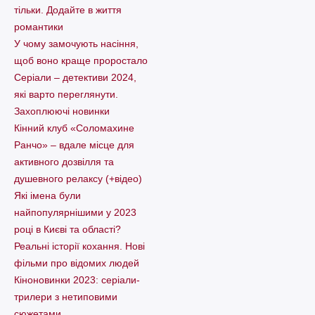
тільки. Додайте в життя
романтики
У чому замочують насіння,
щоб воно краще проростало
Серіали – детективи 2024,
які варто пеpеглянути.
Захоплюючі новинки
Кінний клуб «Соломахине
Ранчо» – вдале місце для
активного дозвілля та
душевного релаксу (+відео)
Які імена були
найпопулярнішими у 2023
році в Києві та області?
Реальні історії кохання. Нові
фільми про відомих людей
Кіноновинки 2023: серіали-
трилери з нетиповими
сюжетами