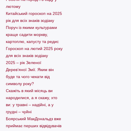
лютому
Китайський гороскоп на 2025
рік для всіх знаків зодіаку
Поруч із якими культурами
краще садити моркву,
картоплю, капусту та редис
Гороскоп на лютий 2025 року
для всіх знаків зодіаку
2025 – рік Зеленої
Дерев’яної Змії. Яким він
буде та чого чекати від
символу року?
Скажіть в який місяць ви
народилися, а я скажу, хто
ви: у травні – надійні, а у
грудні – чуйні
Боярський МакДональдз вже
приймає перших відвідувачів