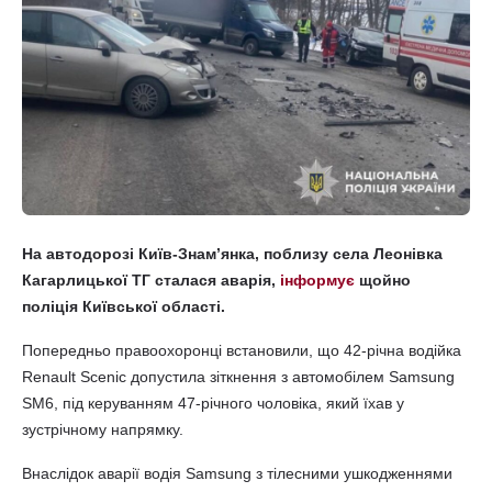
На автодорозі Київ-Знамʼянка, поблизу села Леонівка
Кагарлицької ТГ сталася аварія,
інформує
щойно
поліція Київської області.
Попередньо правоохоронці встановили, що 42-річна водійка
Renault Scenic допустила зіткнення з автомобілем Samsung
SM6, під керуванням 47-річного чоловіка, який їхав у
зустрічному напрямку.
Внаслідок аварії водія Samsung з тілесними ушкодженнями