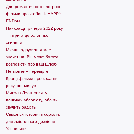
Для романтичного настрою:
фільми про любов із HAPPY
ENDом
Найкращі трилери 2022 року
– інтрига до останньої
хвилини
Місяць одруження має
значення. Він може багато
розповісти про ваш шлюб.
Не вірите – перевірте!
Кращі фільми про кохання
року, що минув
Микола Леонтович: у
пошуках абсолюту, або як
звучить радість
Свіженькі історичні серіали:
для змістовного дозвілля
Усі новини