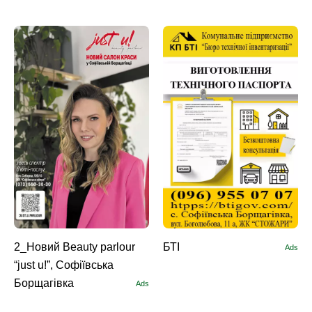
2_Новий Beauty parlour
БТІ
Ads
“just u!”, Софіївська
Борщагівка
Ads