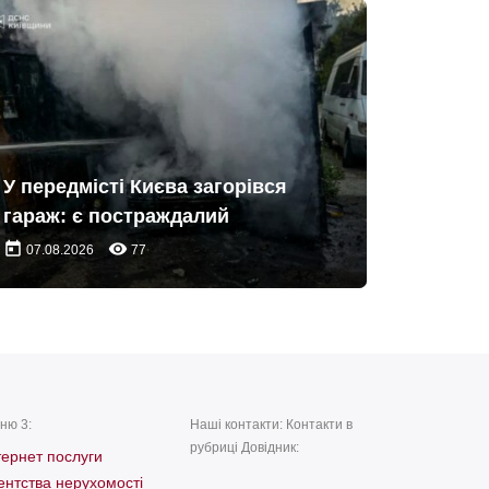
У передмісті Києва загорівся
гараж: є постраждалий
today
remove_red_eye
07.08.2026
77
ню 3:
Наші контакти: Контакти в
рубриці Довідник:
тернет послуги
ентства нерухомості