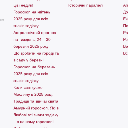
цієї неділі!
Історичні паралелі
Ап
Гороскоп на квітень
До
2025 року для всіх
Ек
ння
знаків зодіаку
По
Астрологічний прогноз
Ра
на тиждень, 24 – 30
Ре
березня 2025 року
Ве
Що зробити на городі та
Вс
в саду у березні
Гороскоп на березень
2025 року для всіх
знаків зодіаку
Коли святкуємо
Масляну в 2025 році.
Традиції та звичаї свята
Амурний гороскоп. Які в
Любові всі знаки зодіаку
– в нашому гороскопі