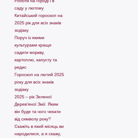
Pоботи на городі і в
саду у лютому
Китайський гороскоп на
2025 рік для всіх знаків
зодіаку
Поруч із якими
культурами краще
садити моркву,
картоплю, капусту та
редис
Гороскоп на лютий 2025
року для всіх знаків
зодіаку
2025 – рік Зеленої
Дерев’яної Змії. Яким
він буде та чого чекати
від символу року?
Скажіть в який місяць ви
народилися, а я скажу,