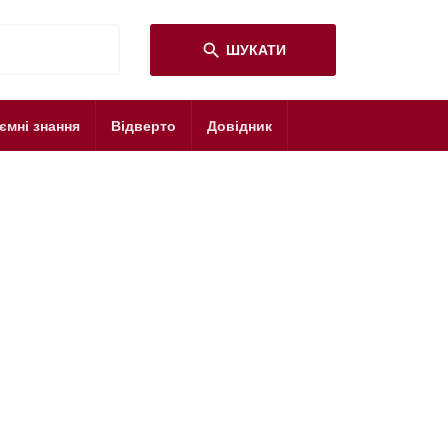
search
ШУКАТИ
ємні знання
Відверто
Довідник