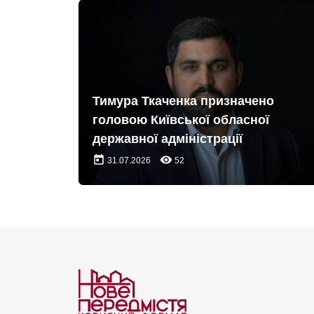
Тимура Ткаченка призначено
головою Київської обласної
державної адміністрації
today
remove_red_eye
31.07.2026
52