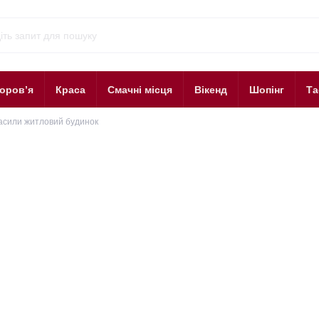
оров’я
Краса
Смачні місця
Вікенд
Шопінг
Та
гасили житловий будинок