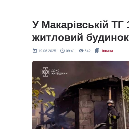
У Макарівській ТГ
житловий будинок
today
query_builder
remove_red_eye
bookmarks
19.06.2025
09:41
542
Новини