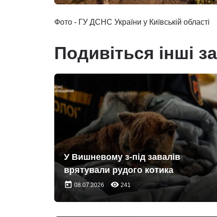
Фото - ГУ ДСНС України у Київській області
Подивіться інші з
У Вишневому з-під завалів
врятували рудого котика
today
remove_red_eye
08.07.2026
241