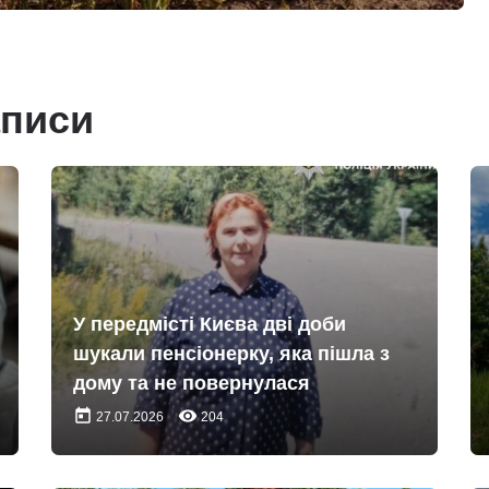
аписи
У передмісті Києва дві доби
шукали пенсіонерку, яка пішла з
дому та не повернулася
today
remove_red_eye
27.07.2026
204