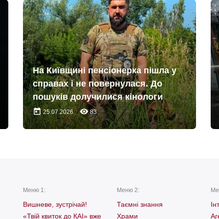
На Київщині пенсіонерка пішла у
справах і не повернулася. До
пошуків долучилися кінологи
today
remove_red_eye
25.07.2026
83
Меню 1:
Меню 2:
Ме
Вишневе, зустрічай!
Таємні знання
Ін
«Твій квиток до КАІ» вже
Храми
Аг