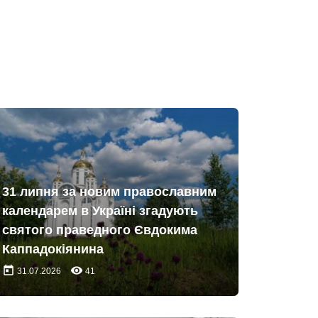
31 липня за новим православним
календарем в Україні згадують
святого праведного Євдокима
Каппадокіянина
today
remove_red_eye
31.07.2026
41