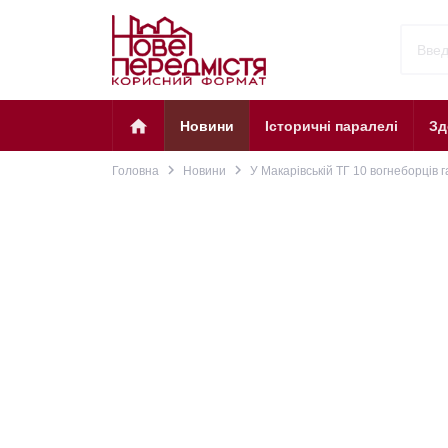
home
Новини
Історичні паралелі
Зд
navigate_next
navigate_next
Головна
Новини
У Макарівській ТГ 10 вогнеборців 