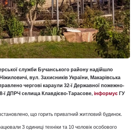
черської служби Бучанського району надійшло
іжиловичі, вул. Захисників України, Макарівська
аправлено чергові караули 32-ї Державної пожежно-
58-ї ДПРЧ селища Клавдієво-Тарасове,
інформує
ГУ
встановлено, що горить приватний житловий будинок.
працювали 3 одиниці техніки та 10 чоловік особового