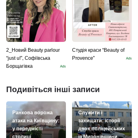
2_Новий Beauty parlour
Студія краси “Beauty of
“just u!”, Софіївська
Provence”
Ads
Борщагівка
Ads
Подивіться інші записи
Ранкова ворожа
Служити і
атака на Київщину:
захищати: історії
у передмісті
двох поліцейських
столиці
із Миронівщини,