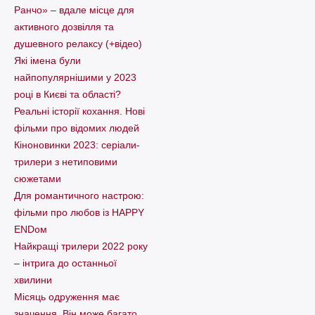
Ранчо» – вдале місце для
активного дозвілля та
душевного релаксу (+відео)
Які імена були
найпопулярнішими у 2023
році в Києві та області?
Реальні історії кохання. Нові
фільми про відомих людей
Кіноновинки 2023: серіали-
трилери з нетиповими
сюжетами
Для романтичного настрою:
фільми про любов із HAPPY
ENDом
Найкращі трилери 2022 року
– інтрига до останньої
хвилини
Місяць одруження має
значення. Він може багато