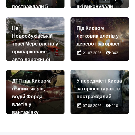
постраждали 5
які виконували
осіб, серед них
бойові завдання
троє дітей
на фронті
На
Під Києвом
today
remove_red_eye
today
remove_red_eye
22.07.2026
2714
05.07.2026
285
Новообухівській
легковик влетів у
трасі Мерс влетів у
дерево і загорівся
припарковане
today
remove_red_eye
21.07.2026
342
авто дорожньої
служби
today
remove_red_eye
07.07.2026
270
ДТП під Києвом:
У передмісті Києва
п’яний, як чіп,
загорівся гараж: є
водій Форда
постраждалий
влетів у
today
remove_red_eye
07.08.2026
110
вантажівку
today
remove_red_eye
07.08.2026
85