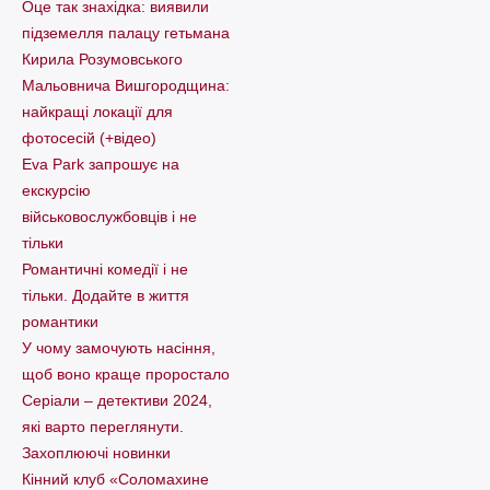
Оце так знахідка: виявили
підземелля палацу гетьмана
Кирила Розумовського
Мальовнича Вишгородщина:
найкращі локації для
фотосесій (+відео)
Eva Park запрошує на
екскурсію
військовослужбовців і не
тільки
Романтичні комедії і не
тільки. Додайте в життя
романтики
У чому замочують насіння,
щоб воно краще проростало
Серіали – детективи 2024,
які варто пеpеглянути.
Захоплюючі новинки
Кінний клуб «Соломахине