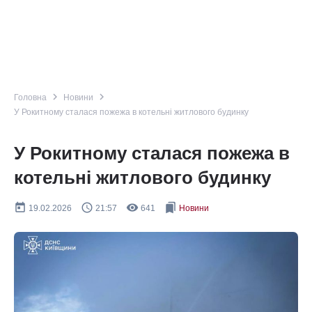
navigate_next
navigate_next
Головна
Новини
У Рокитному сталася пожежа в котельні житлового будинку
У Рокитному сталася пожежа в
котельні житлового будинку
today
query_builder
remove_red_eye
bookmarks
19.02.2026
21:57
641
Новини