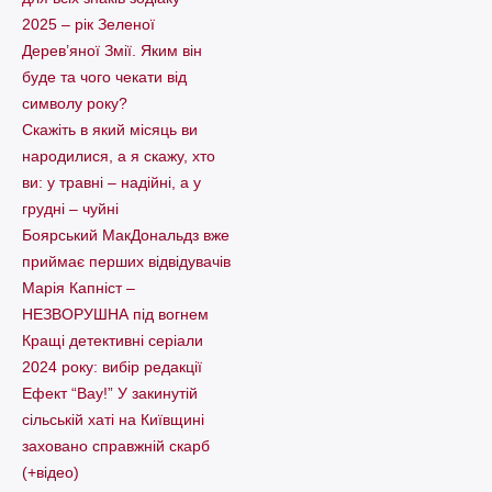
2025 – рік Зеленої
Дерев’яної Змії. Яким він
буде та чого чекати від
символу року?
Скажіть в який місяць ви
народилися, а я скажу, хто
ви: у травні – надійні, а у
грудні – чуйні
Боярський МакДональдз вже
приймає перших відвідувачів
Марія Капніст –
НЕЗВОРУШНА під вогнем
Кращі детективні серіали
2024 року: вибір редакції
Ефект “Вау!” У закинутій
сільській хаті на Київщині
заховано справжній скарб
(+відео)