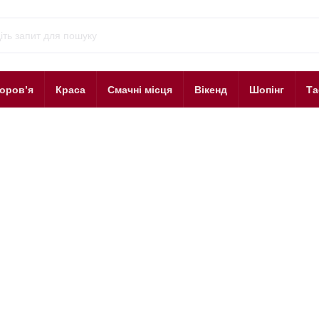
оров’я
Краса
Смачні місця
Вікенд
Шопінг
Та