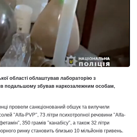
ької області облаштував лабораторію з
і в подальшому збував наркозалежним особам,
нці провели санкціонований обшук та вилучили
лей "Alfa-PVP", 73 літри психотропної речовини "Alfa-
тамін", 350 грамів "канабісу", а також 32 літри
чорного ринку становить близько 10 мільйонів гривень.