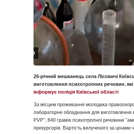
26-річний мешканець села Лісовичі Київс
виготовлення психотропних речовин, як
інформує поліція Київської області
За місцем проживання молодика правоохоро
лабораторне обладнання для виготовлення со
PVP", 840 грамів психотропної речовини "амфе
прекурсорів. Вартість вилученого за цінами 