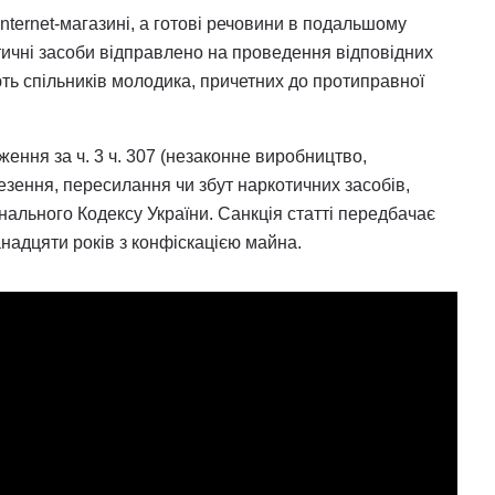
nternet-магазині, а готові речовини в подальшому
ичні засоби відправлено на проведення відповідних
ь спільників молодика, причетних до протиправної
ення за ч. 3 ч. 307 (незаконне виробництво,
езення, пересилання чи збут наркотичних засобів,
нального Кодексу України. Санкція статті передбачає
анадцяти років з конфіскацією майна.