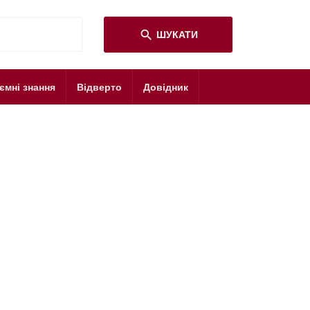
search
ШУКАТИ
ємні знання
Відверто
Довідник