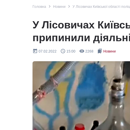
navigate_next
navigate_next
Головна
Новини
У Лісовичах Київської області пол
У Лісовичах Київсь
припинили діяльні
today
query_builder
remove_red_eye
bookmarks
07.02.2022
15:00
2268
Новини