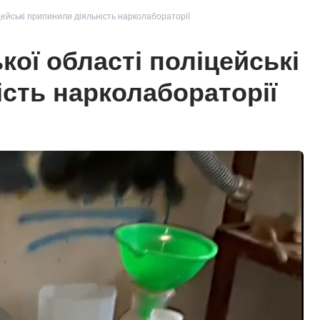
іцейські припинили діяльність нарколабораторії
кої області поліцейські
сть нарколабораторії