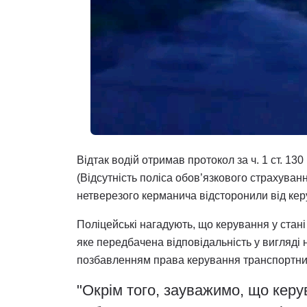
Відтак водій отримав протокол за ч. 1 ст. 130 
(Відсутність поліса обов’язкового страхуван
нетверезого керманича відсторонили від ке
Поліцейські нагадують, що керування у стан
яке передбачена відповідальність у вигляді
позбавленням права керування транспортним
"Окрім того, зауважимо, що керу