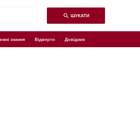
search
ШУКАТИ
ємні знання
Відверто
Довідник