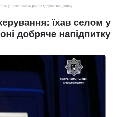
 селом у Броварському районі добряче напідпитку
керування: їхав селом у
оні добряче напідпитку