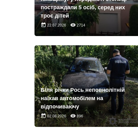
постраждали 5 осіб, серед них
троє дітей
today
remove_red_eye
22.07.2026
2714
Біля річки Рось неповнолітній
наїхав автомобілем на
відпочиваючу
today
remove_red_eye
02.08.2026
896