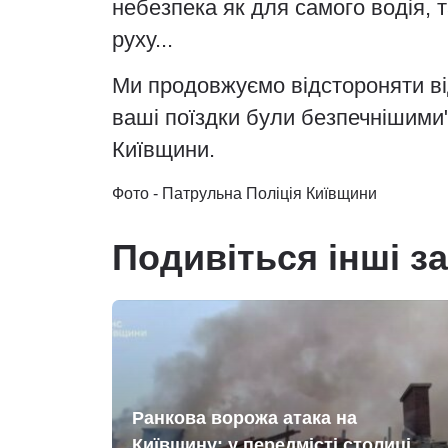
небезпека як для самого водія, т
руху...
Ми продовжуємо відстороняти від
ваші поїздки були безпечнішими",
Київщини.
Фото - Патрульна Поліція Київщини
Подивіться інші з
Ранкова ворожа атака на
Київщину: у передмісті столиці