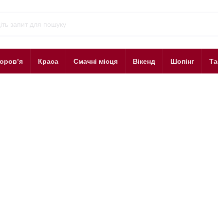
оров’я
Краса
Смачні місця
Вікенд
Шопінг
Та