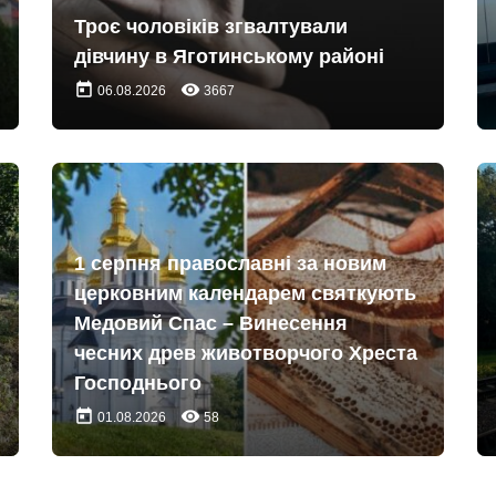
Троє чоловіків згвалтували
дівчину в Яготинському районі
today
remove_red_eye
06.08.2026
3667
1 серпня православні за новим
церковним календарем святкують
Медовий Спас – Винесення
чесних древ животворчого Хреста
Господнього
today
remove_red_eye
01.08.2026
58