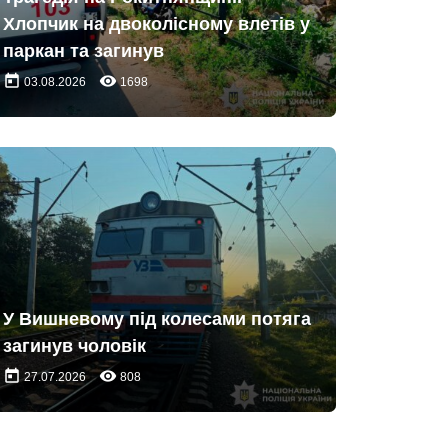
Хлопчик на двоколісному влетів у
паркан та загинув
today
remove_red_eye
03.08.2026
1698
У Вишневому під колесами потяга
загинув чоловік
today
remove_red_eye
27.07.2026
808