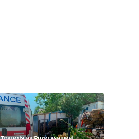
Трагедія на Рокитнянщині.