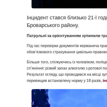
Інцидент стався близько 21-ї годи
Броварського району.
Патрульні за орієнтуванням зупинили тра
Під час перевірки документів керманича пра
обов’язкового страхування цивільно-правово
Більше того, спілкуючись із чоловіком, поліц
сп’яніння: різкий запах алкоголю з ротової 
Результат огляду, що проводився на місці зу
перевищив встановлену норму у 18 разів,
і