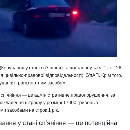
(Керування у стані спʼяніння) та постанову за ч. 1 ст. 126
ня цивільно-правової відповідальності) КУпАП. Крім того,
рування транспортним засобом.
і спʼяніння — це адміністративне правопорушення, за
 накладення штрафу у розмірі 17000 гривень з
и засобами на строк 1 рік.
вання у стані спʼяніння — це потенційна