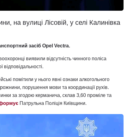
ни, на вулиці Лісовій, у селі Калинівка
нспортний засіб Opel Vectra.
воохоронці виявили відсутність чинного поліса
ї відповідальності.
ейські помітили у нього явні ознаки алкогольного
порожнини, порушення мови та координації рухів.
пинки за згодою керманича, склав 3,60 проміле та
нформує
Патрульна Поліція Київщини.