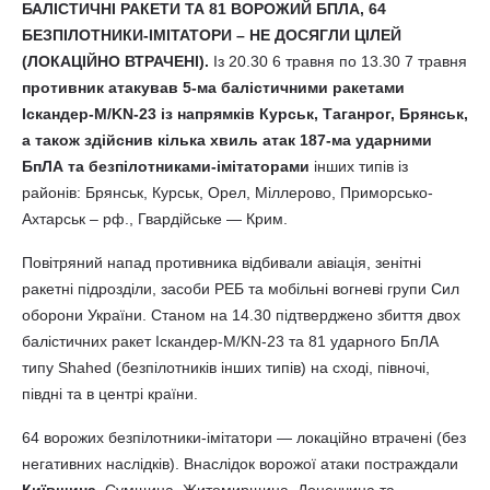
БАЛІСТИЧНІ РАКЕТИ ТА 81 ВОРОЖИЙ БПЛА, 64
БЕЗПІЛОТНИКИ-ІМІТАТОРИ – НЕ ДОСЯГЛИ ЦІЛЕЙ
(ЛОКАЦІЙНО ВТРАЧЕНІ).
Із 20.30 6 травня по 13.30 7 травня
противник атакував 5-ма балістичними ракетами
Іскандер-М/KN-23 із напрямків Курськ, Таганрог, Брянськ,
а також здійснив кілька хвиль атак 187-ма ударними
БпЛА та безпілотниками-імітаторами
інших типів із
районів: Брянськ, Курськ, Орел, Міллерово, Приморсько-
Ахтарськ – рф., Гвардійське — Крим.
Повітряний напад противника відбивали авіація, зенітні
ракетні підрозділи, засоби РЕБ та мобільні вогневі групи Сил
оборони України. Станом на 14.30 підтверджено збиття двох
балістичних ракет Іскандер-М/KN-23 та 81 ударного БпЛА
типу Shahed (безпілотників інших типів) на сході, півночі,
півдні та в центрі країни.
64 ворожих безпілотники-імітатори — локаційно втрачені (без
негативних наслідків). Внаслідок ворожої атаки постраждали
Київщина
, Сумщина, Житомирщина, Донеччина та