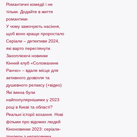
Романтичні комедії і не
тільки. Додайте в життя
романтики
У чому замочують насіння,
щоб воно краще проростало
Серіали – детективи 2024,
які варто пеpеглянути.
Захоплюючі новинки
Кінний клуб «Соломахине
Ранчо» – вдале місце для
активного дозвілля та
душевного релаксу (+відео)
Які імена були
найпопулярнішими у 2023
році в Києві та області?
Реальні історії кохання. Нові
фільми про відомих людей
Кіноновинки 2023: серіали-
трилери з нетиповими