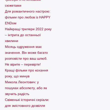
сюжетами
Для романтичного настрою:
фільми про любов із HAPPY
ENDом
Найкращі трилери 2022 року
– інтрига до останньої
хвилини
Місяць одруження має
значення. Він може багато
розповісти про ваш шлюб.
Не вірите – перевірте!
Кращі фільми про кохання
року, що минув
Микола Леонтович: у
пошуках абсолюту, або як
звучить радість
Свіженькі історичні серіали:
для змістовного дозвілля