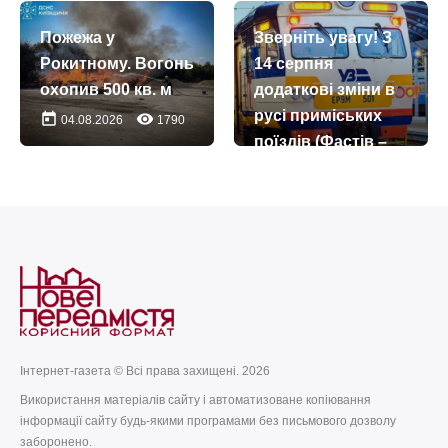
today
remove_red_eye
27.07.2026
353
Пожежа у
Зверніть увагу! З
Рокитному. Вогонь
14 серпня
охопив 500 кв. м
додаткові зміни в
русі приміських
today
remove_red_eye
04.08.2026
1790
поїздів (Фастів –
Миронівка)
today
remove_red_eye
13.07.2026
664
Інтернет-газета © Всі права захищені. 2026
Використання матеріалів сайту і автоматизоване копіювання
інформації сайту будь-якими програмами без письмового дозволу
заборонено.