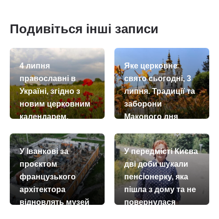
Подивіться інші записи
4 липня
Яке церковне
православні в
свято сьогодні, 3
Україні, згідно з
липня. Традиції та
новим церковним
заборони
календарем,
Макового дня
вшановують
today
remove_red_eye
03.07.2026
70
пам’ять святителя
У Іванкові за
У передмісті Києва
Андрія, єпископа
проєктом
дві доби шукали
Критського
французького
пенсіонерку, яка
today
remove_red_eye
04.07.2026
71
архітектора
пішла з дому та не
відновлять музей
повернулася
Марії Примаченко
today
remove_red_eye
27.07.2026
201