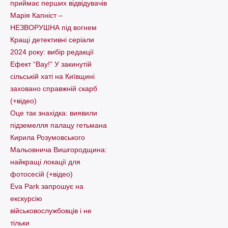
приймає перших відвідувачів
Марія Капніст –
НЕЗВОРУШНА під вогнем
Кращі детективні серіали
2024 року: вибір редакції
Ефект “Вау!” У закинутій
сільській хаті на Київщині
заховано справжній скарб
(+відео)
Оце так знахідка: виявили
підземелля палацу гетьмана
Кирила Розумовського
Мальовнича Вишгородщина:
найкращі локації для
фотосесій (+відео)
Eva Park запрошує на
екскурсію
військовослужбовців і не
тільки