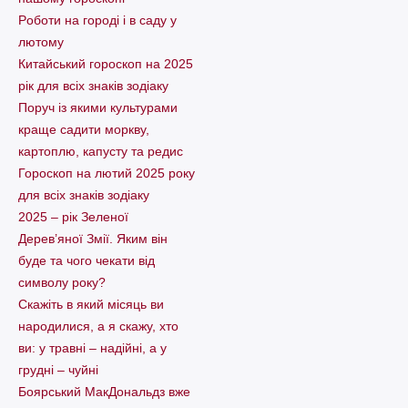
Pоботи на городі і в саду у
лютому
Китайський гороскоп на 2025
рік для всіх знаків зодіаку
Поруч із якими культурами
краще садити моркву,
картоплю, капусту та редис
Гороскоп на лютий 2025 року
для всіх знаків зодіаку
2025 – рік Зеленої
Дерев’яної Змії. Яким він
буде та чого чекати від
символу року?
Скажіть в який місяць ви
народилися, а я скажу, хто
ви: у травні – надійні, а у
грудні – чуйні
Боярський МакДональдз вже