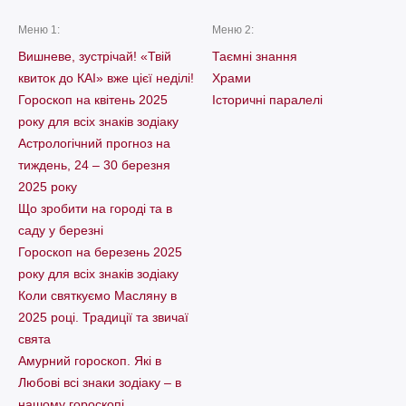
Меню 1:
Меню 2:
Вишневе, зустрічай! «Твій
Таємні знання
квиток до КАІ» вже цієї неділі!
Храми
Гороскоп на квітень 2025
Історичні паралелі
року для всіх знаків зодіаку
Астрологічний прогноз на
тиждень, 24 – 30 березня
2025 року
Що зробити на городі та в
саду у березні
Гороскоп на березень 2025
року для всіх знаків зодіаку
Коли святкуємо Масляну в
2025 році. Традиції та звичаї
свята
Амурний гороскоп. Які в
Любові всі знаки зодіаку – в
нашому гороскопі