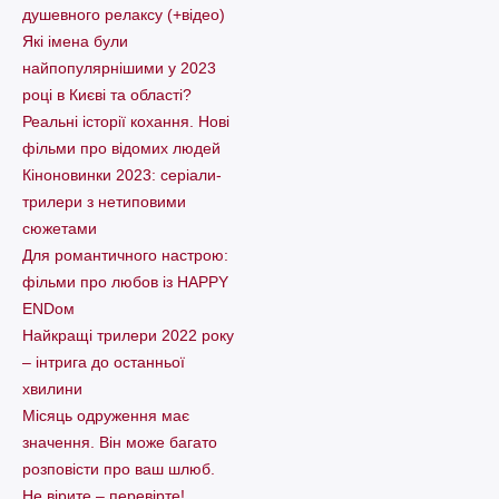
душевного релаксу (+відео)
Які імена були
найпопулярнішими у 2023
році в Києві та області?
Реальні історії кохання. Нові
фільми про відомих людей
Кіноновинки 2023: серіали-
трилери з нетиповими
сюжетами
Для романтичного настрою:
фільми про любов із HAPPY
ENDом
Найкращі трилери 2022 року
– інтрига до останньої
хвилини
Місяць одруження має
значення. Він може багато
розповісти про ваш шлюб.
Не вірите – перевірте!