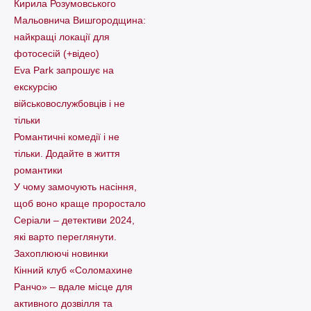
Кирила Розумовського
Мальовнича Вишгородщина:
найкращі локації для
фотосесій (+відео)
Eva Park запрошує на
екскурсію
військовослужбовців і не
тільки
Романтичні комедії і не
тільки. Додайте в життя
романтики
У чому замочують насіння,
щоб воно краще проростало
Серіали – детективи 2024,
які варто пеpеглянути.
Захоплюючі новинки
Кінний клуб «Соломахине
Ранчо» – вдале місце для
активного дозвілля та