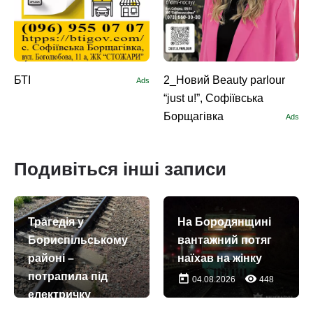
БТІ
2_Новий Beauty parlour
Ads
“just u!”, Софіївська
Борщагівка
Ads
Подивіться інші записи
Трагедія у
На Бородянщині
Бориспільському
вантажний потяг
районі –
наїхав на жінку
потрапила під
today
remove_red_eye
04.08.2026
448
електричку