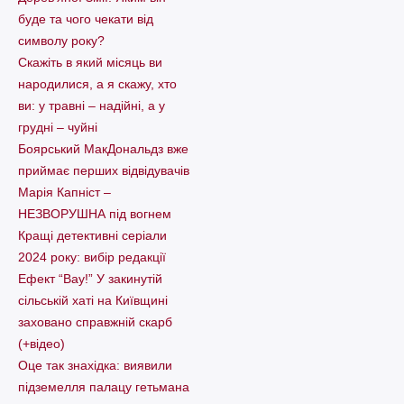
буде та чого чекати від
символу року?
Скажіть в який місяць ви
народилися, а я скажу, хто
ви: у травні – надійні, а у
грудні – чуйні
Боярський МакДональдз вже
приймає перших відвідувачів
Марія Капніст –
НЕЗВОРУШНА під вогнем
Кращі детективні серіали
2024 року: вибір редакції
Ефект “Вау!” У закинутій
сільській хаті на Київщині
заховано справжній скарб
(+відео)
Оце так знахідка: виявили
підземелля палацу гетьмана