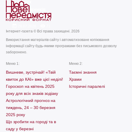
та інших
послідовників
Христа
today
remove_red_eye
28.07.2026
71
Інтернет-газета © Всі права захищені. 2026
Використання матеріалів сайту і автоматизоване копіювання
інформації сайту будь-якими програмами без письмового дозволу
заборонено.
Меню 1:
Меню 2:
Вишневе, зустрічай! «Твій
Таємні знання
квиток до КАІ» вже цієї неділі!
Храми
Гороскоп на квітень 2025
Історичні паралелі
року для всіх знаків зодіаку
Астрологічний прогноз на
тиждень, 24 – 30 березня
2025 року
Що зробити на городі та в
саду у березні